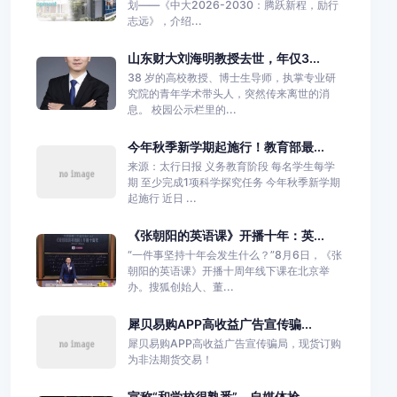
划——《中大2026-2030：腾跃新程，励行
志远》，介绍...
山东财大刘海明教授去世，年仅3...
38 岁的高校教授、博士生导师，执掌专业研
究院的青年学术带头人，突然传来离世的消
息。 校园公示栏里的...
今年秋季新学期起施行！教育部最...
来源：太行日报 义务教育阶段 每名学生每学
期 至少完成1项科学探究任务 今年秋季新学期
起施行 近日 ...
《张朝阳的英语课》开播十年：英...
“一件事坚持十年会发生什么？”8月6日，《张
朝阳的英语课》开播十周年线下课在北京举
办。搜狐创始人、董...
犀贝易购APP高收益广告宣传骗...
犀贝易购APP高收益广告宣传骗局，现货订购
为非法期货交易！
宣称“和学校很熟悉”，自媒体抢...