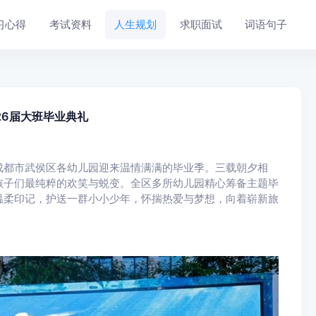
习心得
考试资料
人生规划
求职面试
词语句子
26届大班毕业典礼
成都市武侯区各幼儿园迎来温情满满的毕业季。三载朝夕相
孩子们最纯粹的欢笑与蜕变。全区多所幼儿园精心筹备主题毕
温柔印记，护送一群小小少年，怀揣热爱与梦想，向着崭新旅