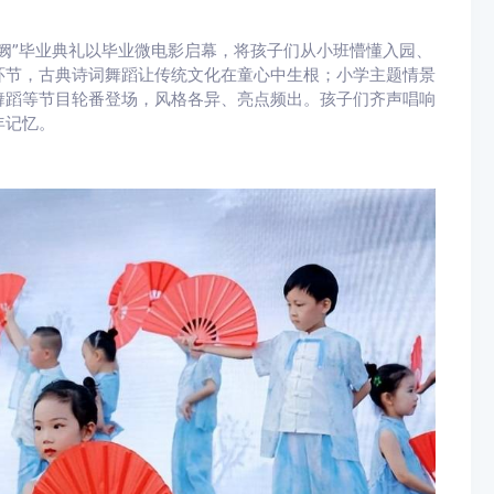
阙”毕业典礼以毕业微电影启幕，将孩子们从小班懵懂入园、
环节，古典诗词舞蹈让传统文化在童心中生根；小学主题情景
舞蹈等节目轮番登场，风格各异、亮点频出。孩子们齐声唱响
年记忆。