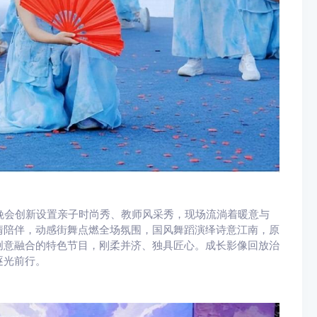
业晚会创新设置亲子时尚秀、教师风采秀，现场流淌着暖意与
情陪伴，动感街舞点燃全场氛围，国风舞蹈演绎诗意江南，原
创意融合的特色节目，刚柔并济、独具匠心。成长影像回放治
逐光前行。