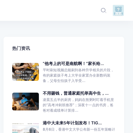
热门资讯
“他考上的可是南航啊！”家长给...
平时刷短视频总能刷到各种升学相关的片段，
有的家庭孩子考上大学全家置办全新数码装
备，父母生怕孩子入学受...
不用砸钱，普通家庭托举高中生，...
凌晨五点半的厨房，妈妈在熬粥时盯着手机里
的“高考冲刺班推荐”；深夜十一点的书房，爸
爸对着成绩单计算排...
港中大未来5年计划发布！TIG...
8月6日，香港中文大学公布新一份五年策略计