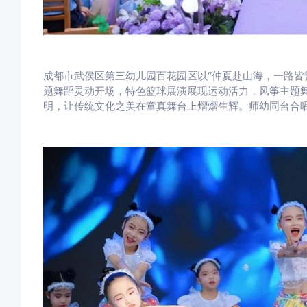
成都市武侯区第三幼儿园百花园区以“仲夏赴山海，一路皆
题舞蹈灵动开场，特色篮球展演展现运动活力，风筝主题
明，让传统文化之美在童真舞台上熠熠生辉。师幼同台合