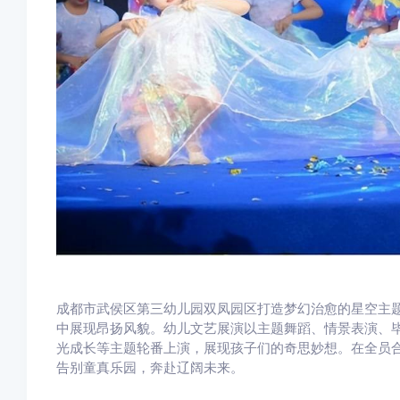
成都市武侯区第三幼儿园双凤园区打造梦幻治愈的星空主
中展现昂扬风貌。幼儿文艺展演以主题舞蹈、情景表演、
光成长等主题轮番上演，展现孩子们的奇思妙想。在全员
告别童真乐园，奔赴辽阔未来。