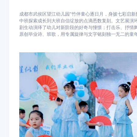
成都市武侯区望江幼儿园“竹伴童心逐日月，身披七彩启新
中班探索成长到大班自信绽放的点滴悉数复刻。文艺展演
剧生动演绎了幼儿对新阶段的好奇与憧憬；打击乐、抒情
原创毕业诗、班歌，用专属旋律与文字铭刻独一无二的童