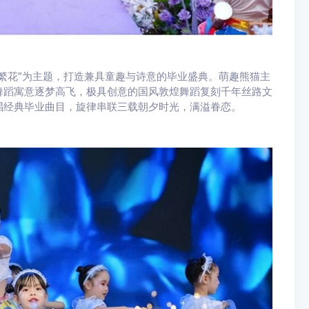
繁花”为主题，打造兼具童趣与诗意的毕业盛典。萌趣熊猫主
舞蹈寓意逐梦高飞，极具创意的国风敦煌舞蹈复刻千年丝路文
唱经典毕业曲目，旋律串联三载朝夕时光，满溢眷恋。