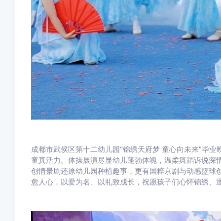
成都市武侯区第十二幼儿园“锦绣天府梦 童心向未来”毕
童真活力。体操展演尽显幼儿蓬勃体魄，温柔舞蹈诉说深
创情景剧还原幼儿园种植趣事，更有国粹京剧与动感篮球
愈人心，以爱为名、以礼致成长，祝愿孩子们心怀锦绣、