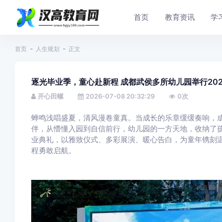
首页
教育资讯
学
首页
人生规划
正文
逐光毕业季，童心赴新程 成都武侯多所幼儿园举行20
开心田螺
2026-07-08 20:32:29
0
次
蝉鸣浅唱盛夏，清风漫卷童真。当成长的乐章缓缓奏响，
伴，从懵懂入园到自信前行，幼儿园的一方天地，收纳了
业典礼，以雅致仪式、多彩展演、暖心告白，为童年镌刻
程勇敢启航。