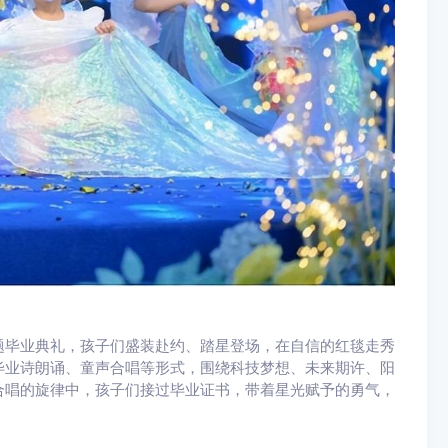
题毕业典礼，孩子们盛装赴约、踏星登场，在自信的红毯走秀
毕业诗朗诵、童声合唱等形式，围绕科技梦想、未来期许、阳
合唱的旋律中，孩子们接过毕业证书，带着星光赋予的勇气，