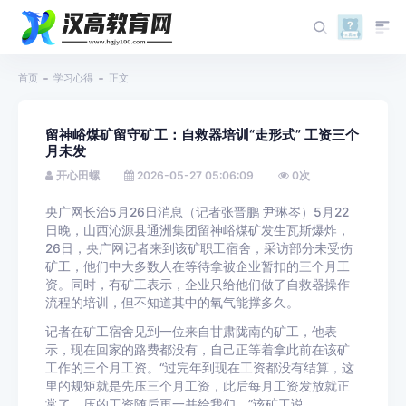
首页
学习心得
正文
留神峪煤矿留守矿工：自救器培训“走形式” 工资三个
月未发
开心田螺
2026-05-27 05:06:09
0
次
央广网长治5月26日消息（记者张晋鹏 尹琳岑）5月22
日晚，山西沁源县通洲集团留神峪煤矿发生瓦斯爆炸，
26日，央广网记者来到该矿职工宿舍，采访部分未受伤
矿工，他们中大多数人在等待拿被企业暂扣的三个月工
资。同时，有矿工表示，企业只给他们做了自救器操作
流程的培训，但不知道其中的氧气能撑多久。
记者在矿工宿舍见到一位来自甘肃陇南的矿工，他表
示，现在回家的路费都没有，自己正等着拿此前在该矿
工作的三个月工资。“过完年到现在工资都没有结算，这
里的规矩就是先压三个月工资，此后每月工资发放就正
常了，压的工资随后再一并给我们。”该矿工说。