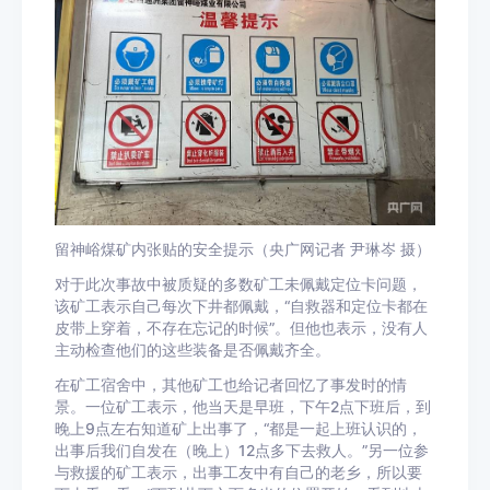
留神峪煤矿内张贴的安全提示（央广网记者 尹琳岑 摄）
对于此次事故中被质疑的多数矿工未佩戴定位卡问题，
该矿工表示自己每次下井都佩戴，“自救器和定位卡都在
皮带上穿着，不存在忘记的时候”。但他也表示，没有人
主动检查他们的这些装备是否佩戴齐全。
在矿工宿舍中，其他矿工也给记者回忆了事发时的情
景。一位矿工表示，他当天是早班，下午2点下班后，到
晚上9点左右知道矿上出事了，“都是一起上班认识的，
出事后我们自发在（晚上）12点多下去救人。”另一位参
与救援的矿工表示，出事工友中有自己的老乡，所以要