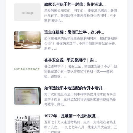
致家长与孩子的一封信：告别沉迷...
亲爱的家长朋友们、同学们： 盛夏清风拂面，暑假
已然过半。暑假给孩子带来放松身心的同时，不少
家庭困扰也...
班主任提醒：暑假已过半，这5件...
如何在暑期的后半段里高效利用时间，摆脱“暑期综
合征”？ 暑假匆匆过半，不同于假期刚开始的兴奋、
新鲜，...
杏林安全说 · 平安暑期行｜实...
各位杏林学子： 暑假已至，校园里安静了不少，但
实验室里仍有一群伙伴在坚守科研一线——做实
验、跑数据、...
如何选沈阳本地适配的专升本培训...
对于沈阳地区有全日制本科学历提升需求的专科应
届学子而言，选择适配的培训服务能够有效提高备
考效率，降低...
1977年，是谁第一个提出恢复...
五百七十万人走进考场前，先有一支铅笔在会场上
断了几次。 一九七七年八月，北京人民大会堂。五
十二岁的武...