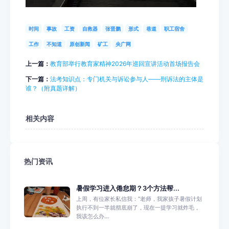
时间
事故
工资
自救器
张晋鹏
形式
巷道
职工宿舍
工作
不知道
原创新闻
矿工
央广网
上一篇：
教育部举行教育家精神2026年巡回宣讲活动首场报告会
下一篇：
法考知识点：专门机关与诉讼参与人——刑诉法的主体是
谁？（附真题详解）
相关内容
热门资讯
暑假学习进入倦怠期？3个方法帮...
上周，有位家长私信我：“老师，我家孩子暑假计划
执行不到一半就彻底崩了，现在一提学习就炸毛，
我该怎么办...