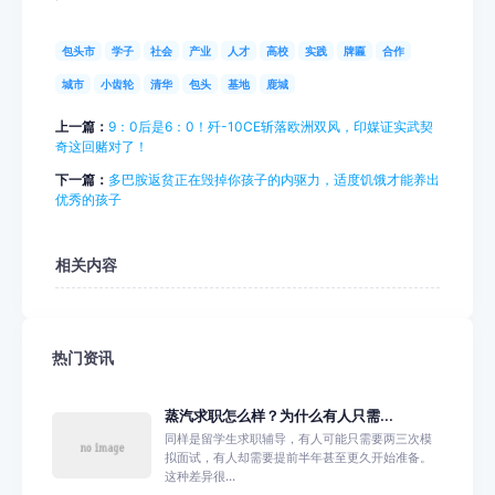
包头市
学子
社会
产业
人才
高校
实践
牌匾
合作
城市
小齿轮
清华
包头
基地
鹿城
上一篇：
9：0后是6：0！歼-10CE斩落欧洲双风，印媒证实武契
奇这回赌对了！
下一篇：
多巴胺返贫正在毁掉你孩子的内驱力，适度饥饿才能养出
优秀的孩子
相关内容
热门资讯
蒸汽求职怎么样？为什么有人只需...
同样是留学生求职辅导，有人可能只需要两三次模
拟面试，有人却需要提前半年甚至更久开始准备。
这种差异很...