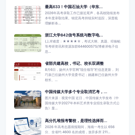
最高633！中国石油大学（华东...
2026年高考录取工作已接近尾声，各高校陆续发布
本年度录取结果。锦宏高考持续实时追踪，深度梳
理解析各...
浙江大学842信号系统与数字电...
(上岸难度：★★★★☆，考试大纲、真题、经验帖
等考研资讯和资源加群644600575/博睿泽电子信
息...
省部共建高校，书记、校长双调整
8月6日，扬州大学官网“现任领导”栏信息更新， 刘
巧泉已任扬州大学党委书记；姚建林已任扬州大学
校长、...
中国传媒大学多个专业取消艺考，...
图片来源：视觉中国 近日，中国传媒大学发布《中
国传媒大学2027年本科艺术类专业招生录取方式公
告》显...
高分扎堆报考警校，是理性选择而...
2026 年高考志愿填报期间，海南一考生以 656
分、全省约 4600 名的成绩，放弃多所 211...