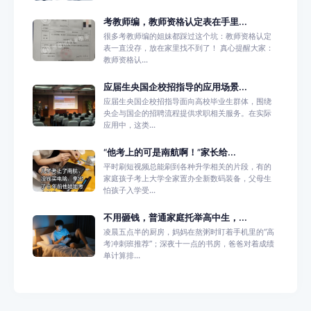
考教师编，教师资格认定表在手里...
很多考教师编的姐妹都踩过这个坑：教师资格认定
表一直没存，放在家里找不到了！ 真心提醒大家：
教师资格认...
应届生央国企校招指导的应用场景...
应届生央国企校招指导面向高校毕业生群体，围绕
央企与国企的招聘流程提供求职相关服务。在实际
应用中，这类...
“他考上的可是南航啊！”家长给...
平时刷短视频总能刷到各种升学相关的片段，有的
家庭孩子考上大学全家置办全新数码装备，父母生
怕孩子入学受...
不用砸钱，普通家庭托举高中生，...
凌晨五点半的厨房，妈妈在熬粥时盯着手机里的“高
考冲刺班推荐”；深夜十一点的书房，爸爸对着成绩
单计算排...