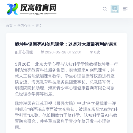
首页
学习心得
正文
魏坤琳谈海亮AI创思课堂：这是对大脑最有利的课堂
开心田螺
2026-05-28 01:22:01
0
次
5月26日，北京大学心理与认知科学学院教授魏坤琳一行
到访海亮教育科技服务集团，实地观摩AI创思课堂，并
就人工智能赋能课堂教学、学生心理健康等议题进行座
谈交流。海亮教育科技服务集团董事长、总裁陈军伟，
明德院院长助理、海亮青少年心理健康咨询有限公司副
总经理徐学博等出席。
魏坤琳因在江苏卫视
《最强大脑》
中以“科学是我唯一评
判标准”的严谨态度而被大众熟知，被观众亲切地称为“科
学判官”Dr.魏。
他长期致力于脑科学、认知科学及AI与教
育融合研究，并将重点聚焦于青少年脑开发与心理健
康。