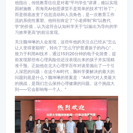
他指出，传统教育往往是对着“平均学生”讲课，难以实现
因材施教，而
海亮AI创思课堂不是简单的技术“打补丁”，
而是彻底改变了信息流动和人员角色，是一次教育工作
流的系统性重塑。
他特别肯定了“小老师制”和“以教代
学”的价值，认为这
符合认知科学关于“以输出为导向的学
习效率更高”的前沿发现。
关注魏坤琳的人会发现，这些年他的关注点已经从“怎么
让人变得更聪明”，转向了“怎么守护普通孩子的内心”，
致力于利用AI技术，通过15到20分钟的电子化筛查，提
前发现那些有心理风险但还没表现出来的孩子并实现精
准干预。正如他在北大心理学百年对谈里抛出了一个引
人深思的问题：在这个AI时代，脑科学要解决的最大的
问题到底是什么？魏坤琳的答案是：“AI时代对人类最大
的挑战，是我们怎么保持心理健康的问题。这个挑战大
到——它会影响每一个人。”