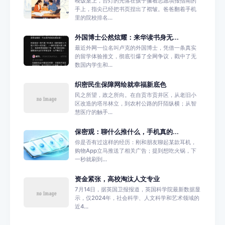
晚饭桌上，台灯的光落在孩子攥着志愿填报指南的
手上，指尖已经把书页捏出了褶皱。爸爸翻着手机
里的院校排名...
外国博士公然炫耀：来华读书身无...
最近外网一位名叫卢克的外国博士，凭借一条真实
的留学体验推文，彻底引爆了全网争议，戳中了无
数国内学生和...
织密民生保障网绘就幸福新底色
民之所望，政之所向。在自贡市贡井区，从老旧小
区改造的塔吊林立，到农村公路的阡陌纵横；从智
慧医疗的触手...
保密观：聊什么推什么，手机真的...
你是否有过这样的经历：刚和朋友聊起某款耳机，
购物App立马推送了相关广告；提到想吃火锅，下
一秒就刷到...
资金紧张，高校淘汰人文专业
7月14日，据英国卫报报道，英国科学院最新数据显
示，仅2024年，社会科学、人文科学和艺术领域的
近4...