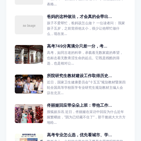
表格...
爸妈的这种做法，才会真的会带出...
孩子不爱帮忙，爸妈该怎么做？ 一位读者问： 我家
孩子五岁，之前觉得他太小，很少让他帮忙做什
么，现在发...
高考749分离满分只差一分，考...
高考，如同古老的科举，承载着无数家庭的希望，
也标志着无数青涩生命的起点。它既是残酷的筛
选，也是相对公...
所院研究生教材建设工作取得历史...
近日，国家卫生健康委员会“十五五”规划教材暨第四
轮全国高等学校医学专业研究生规划教材主编人会
议在北京...
佟丽娅回应带朵朵上班：带他工作...
搜狐娱乐讯 近日，佟丽娅在采访中回应为什么近年
频繁晒娃，“因为已经藏不住了”，那干脆就大大方方
地给...
高考专业怎么选，优先看城市、学...