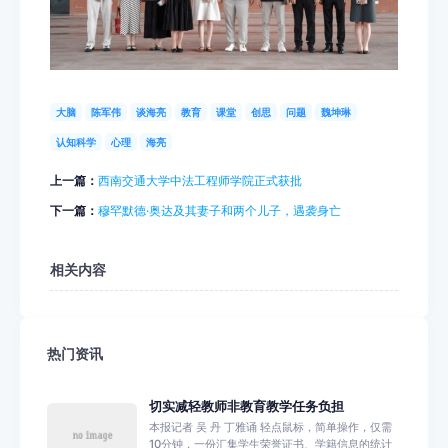
大脑
陈军伟
谈海亮
教育
课堂
创思
问题
魏坤琳
认知科学
心理
海亮
上一篇：
西南交通大学中法工程师学院正式获批
下一篇：
穆罕默德·奥达及其妻子和两个儿子，遇袭身亡
相关内容
热门资讯
切实减轻教师非教育教学任务负担
本报记者 吴 丹 丁雅诵 轻点鼠标，简单操作，仅需
10分钟，一份汇集学生荣誉证书、学籍信息的统计