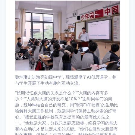
魏坤琳走进海亮初级中学，现场观摩了AI创思课堂，并
与学生开展了生动有趣的互动交流。
“长期记忆跟大脑的关系是什么？”“大脑的内存有多
少？”“人类对大脑的开发不足10%？”面对同学们的问
题，魏坤琳结合自己的研究，用“缓存”和“硬盘”的生动比
喻解释大脑工作机制，鼓励同学们保持主动探索的好奇
心。
“
接受正规的学校教育是提高IQ的最有效方法之
一。”
他勉励大家，分数只是静态指标，终身学习的能力
和内在动机才是决定未来的关键。
“你们在做对大脑最有