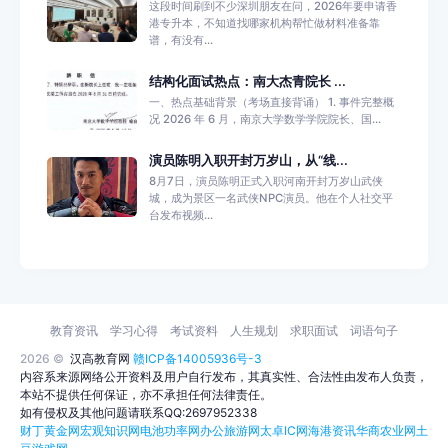
这段时间刷到不少深圳朋友在问，2026年要申请香
港专升本，不知道找哪家机构帮忙做材料准备靠
谱，有没有...
结构化面试热点：南大杰青院长 ...
一、热点基础背景（考场直接背诵） 1. 事件完整概
况 2026 年 6 月，南京大学数学学院院长、国...
演员陈明入职开封万岁山，从“线...
8月7日，演员陈明正式入职河南开封万岁山武侠
城，成为景区一名武侠NPC演员。他在个人社交平
台发布视频...
教育资讯
学习心得
考试资料
人生规划
求职面试
词语句子
2026 ©
汉高教育网
赣ICP备14005936号-3
内容系来源网络公开资料及用户自行发布，其真实性、合法性由发布人负责，
本站不提供任何保证，亦不承担任何法律责任。
如有侵权及其他问题请联系QQ:2697952338
财丁黄金网
宏观知识网
电池功率网
办公旅游网
太卓IC网
海港资讯
华商农业网
土