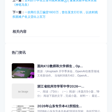
上一篇：
垦利区小学语文读书成果展播③│董集实验学校宋奕诺
《神笔马良》
下一篇：
一农商行员工骗贷1600万，曾任某支行行长，以农村残
疾困难户名义贷出上百万
相关内容
热门资讯
面向K12教师和大学师生，Op...
图源：Unsplash 开学季来临，OpenAI在教育领域
又有新动作。 当地时间8月4日，OpenA...
浙江省杭州市学军中学2026—...
一、阅读（73分） （一）阅读Ⅰ（本题共5小题，19
分） 阅读下面的文字，完成小题。 材料一： 最近...
2026年山东专升本42所招生...
2026年山东专升本共有42所招生院校，包括17所公