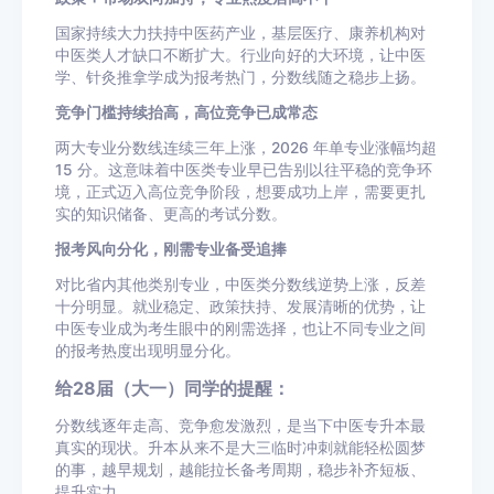
国家持续大力扶持中医药产业，基层医疗、康养机构对
中医类人才缺口不断扩大。行业向好的大环境，让中医
学、针灸推拿学成为报考热门，分数线随之稳步上扬。
竞争门槛持续抬高，高位竞争已成常态
两大专业分数线连续三年上涨，2026 年单专业涨幅均超
15 分。这意味着中医类专业早已告别以往平稳的竞争环
境，正式迈入高位竞争阶段，想要成功上岸，需要更扎
实的知识储备、更高的考试分数。
报考风向分化，刚需专业备受追捧
对比省内其他类别专业，中医类分数线逆势上涨，反差
十分明显。就业稳定、政策扶持、发展清晰的优势，让
中医专业成为考生眼中的刚需选择，也让不同专业之间
的报考热度出现明显分化。
给28届（大一）同学的提醒：
分数线逐年走高、竞争愈发激烈，是当下中医专升本最
真实的现状。升本从来不是大三临时冲刺就能轻松圆梦
的事，越早规划，越能拉长备考周期，稳步补齐短板、
提升实力。