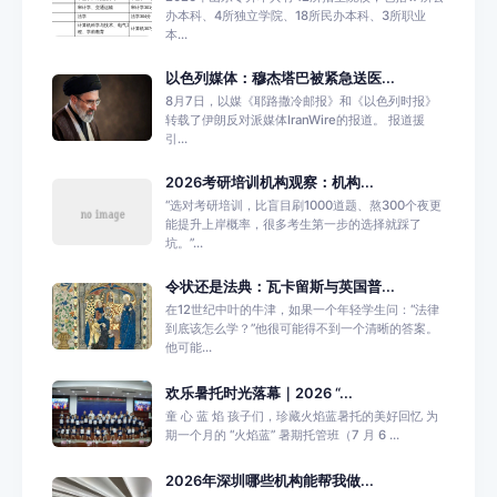
办本科、4所独立学院、18所民办本科、3所职业
本...
以色列媒体：穆杰塔巴被紧急送医...
8月7日，以媒《耶路撒冷邮报》和《以色列时报》
转载了伊朗反对派媒体IranWire的报道。 报道援
引...
2026考研培训机构观察：机构...
“选对考研培训，比盲目刷1000道题、熬300个夜更
能提升上岸概率，很多考生第一步的选择就踩了
坑。”...
令状还是法典：瓦卡留斯与英国普...
在12世纪中叶的牛津，如果一个年轻学生问：“法律
到底该怎么学？”他很可能得不到一个清晰的答案。
他可能...
欢乐暑托时光落幕｜2026 “...
童 心 蓝 焰 孩子们，珍藏火焰蓝暑托的美好回忆 为
期一个月的 “火焰蓝” 暑期托管班（7 月 6 ...
2026年深圳哪些机构能帮我做...