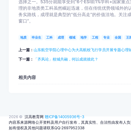
选择之一。535分就能享受到“6个ESI前1%学科+国家
理的非地质类工科虽然崛起迅速，但在传统优势领域外的
务实路线，成理就是典型的“低分高走”的价值洼地。关注
窗口”。
地质
毕业生
工科
成理
领域
地学
工程
专业
全国
王
上一篇：
山东航空学院心理中心为大高航校飞行学员开展专题心理
下一篇：
「齐风论」校城共融，何以成就彼此？
相关内容
2026 ©
汉高教育网
赣ICP备14005936号-3
内容系来源网络公开资料及用户自行发布，其真实性、合法性由发布人负
如有侵权及其他问题请联系QQ:2697952338