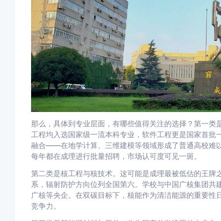
那么，具体到专业层面，有哪些值得关注的选择？第一类
工程均入选国家级一流本科专业，软件工程更是国家首批一
融合——在地学计算、三维建模等领域形成了普通高校难
每年都在成理进行批量招聘，市场认可度可见一斑。
第二类是核工程与核技术。这可能是成理最被低估的王牌
系，辐射防护方向位列全国第六。学校与中国广核集团共建
广核等央企。在双碳目标下，核能作为清洁能源的重要性
竞争力。