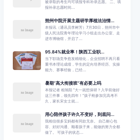
被录取的考生均可填报专科补录志愿。 二、填
报补录志愿时间...
朔州中院开展主题研学厚植法治情...
本报讯（通讯员李树芳）7月30日，朔州市中
级人民法院青年理论学习小组走出办公室、走
进市博物馆，开启了...
95.84%就业率！陕西工业职...
当下职场竞争愈发精细化，企业招聘不再只看
重书本理论成绩，学生的定向培养经历、实操
能力、赛事经验，已经...
暑期“高大衔接班”有必要上吗
本报记者 相旭阳 “大一就想保研？入学前做好
这三件事，领先四年！”孩子刚参加完高考不
久，家长宋女士就...
用心陪伴孩子许久不变好，到底问...
我相信很多宝妈都有同款无奈。 自己耐心包
容、好好沟通、顺着孩子来，能做的努力全都
做了。 可孩子的状态...