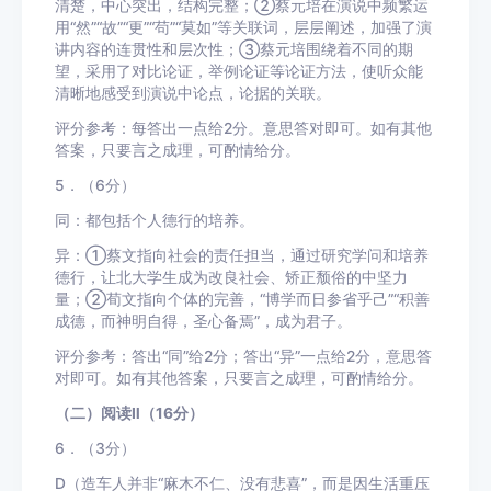
清楚，中心突出，结构完整；②蔡元培在演说中频繁运
用“然”“故”“更”“苟”“莫如”等关联词，层层阐述，加强了演
讲内容的连贯性和层次性；③蔡元培围绕着不同的期
望，采用了对比论证，举例论证等论证方法，使听众能
清晰地感受到演说中论点，论据的关联。
评分参考：每答出一点给2分。意思答对即可。如有其他
答案，只要言之成理，可酌情给分。
5．（6分）
同：都包括个人德行的培养。
异：①蔡文指向社会的责任担当，通过研究学问和培养
德行，让北大学生成为改良社会、矫正颓俗的中坚力
量；②荀文指向个体的完善，“博学而日参省乎己”“积善
成德，而神明自得，圣心备焉”，成为君子。
评分参考：答出“同”给2分；答出“异”一点给2分，意思答
对即可。如有其他答案，只要言之成理，可酌情给分。
（二）阅读Ⅱ（16分）
6．（3分）
D（造车人并非“麻木不仁、没有悲喜”，而是因生活重压