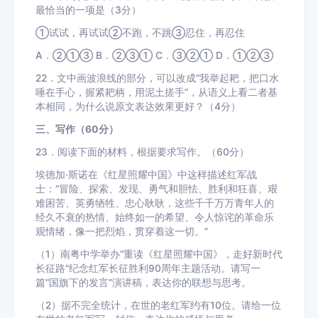
最恰当的一项是（3分）
①试试，再试试②不跑，不跳③忍住，再忍住
A．②①③ B．②③① C．③②① D．①②③
22．文中画波浪线的部分，可以改成“我举起耙，把口水
唾在手心，握紧耙柄，用泥土搓手”，从语义上看二者基
本相同，为什么说原文表达效果更好？（4分）
三、写作（60分）
23．阅读下面的材料，根据要求写作。（60分）
埃德加·斯诺在《红星照耀中国》中这样描述红军战
士：“冒险、探索、发现、勇气和胆怯、胜利和狂喜、艰
难困苦、英勇牺牲、忠心耿耿，这些千千万万青年人的
经久不衰的热情、始终如一的希望、令人惊诧的革命乐
观情绪，像一把烈焰，贯穿着这一切。”
（1）南粤中学举办“重读《红星照耀中国》，走好新时代
长征路”纪念红军长征胜利90周年主题活动。请写一
篇“国旗下的发言”演讲稿，表达你的联想与思考。
（2）据不完全统计，在世的老红军约有10位。请给一位