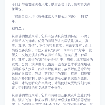
今日所与诸君陈说者只此，以后会晤日长，随时再为商
榷可也。
（摘编自蔡元培《就任北京大学校长之演说》，1917
年）
材料二：
从演讲的性质来看，它具有活动真实性的特征，不属于
表演艺术的范畴。优秀的演讲所讲的应该是“真人、真
事、真理、真情”，不仅内容要真实，问题要真实，而且
情感也要真实。有些人看到“演讲”一词中有个“演”字，就
望文生义地把演讲归到表演艺术类。这实在是一种误
解。其实，演讲的“演”主要是指引申、阐析，或者演绎的
意思。当然，演讲也可以借用一些表演艺术手法来增强
演讲的感人效果，如相声般的幽默，故事般的悬念和诗
歌般的激情等。但是，它们运用的范围、程度，都应该
受到严格的限制，以不影响演讲活动的真实性为原则。
这样，才能使听众产生共鸣，才能使听众受到深刻的教
育，否则演讲的意义就将完全丧失。
从演讲的思想来看，它具有传播自己的观点和主张的特
质。演讲的这一特征表明，演讲者必须有鲜明的思想情
感。因为演讲是“真实的社会活动”，我们的演讲宣传，就