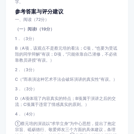
字。
参考答案与评分建议
一、阅读（72分）
（一）阅读Ⅰ（19分）
1．（3分）
B（A项，该观点不是蔡元培的看法；C项，“也要为受诋
毁的同学辩解”有误；D项，“只能依靠自己潜修，不必依
靠教员讲授”有误。）
2．（3分）
C（“而表演这种艺术手法会破坏演讲的真实性”有误。）
3．（3分）
D（A项体现了内容真实的特点；B项属于演讲之后的交
流；C项属于违背了情感真实的原则。）
4．（4分）
①蔡元培的演说以“求学立身”为中心思想，提出了抱定
宗旨、砥砺德行、敬爱师友三个方面的具体建议，条理