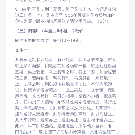
9．结尾“可是，到了夏天，河里又涨了水，他还是在河
边工作着”一句，是本文于1955年再版时作者后增加的。
你认为哪个版本的结尾更好？请说明理由。（6分）
（三）阅读Ⅲ（本题共5小题，22分）
阅读下面的文言文，完成10～14题。
文本一：
凡骡车之制有四轮者，有双轮者，其上承载支架，皆从
轴上穿斗而起。四轮者前后各横轴一根，轴上短柱起架
直梁，梁上载箱。马止脱驾之时，其上平整，如居屋安
稳之象。若两轮者，驾马行时，马曳其前，则箱地平
正。脱马之时，则以短木从地支撑而住，不然则欹卸
也。执鞭掌御者居箱之中，立足高处，手执长鞭，鞭以
麻为绳，长七尺许，竿身亦相等，察视不力者，鞭及其
身。箱内用二人踹绳，须识马性与索性者为之。马行太
紧，则急起踹绳，否则翻车之祸从此起也。凡车行时，
遇前途行人应避者，则掌御者急以声呼，则群马皆止。
凡大车行程，遇河亦止，遇山亦止，遇曲径小道亦止。
此外，牛车以载刍粮。路逢隘道，则牛颈系巨铃，名
曰“报君知”，犹之骡车群马尽系铃声也。又北方独辕车，