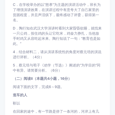
C．在学校举办的以“慈孝”为主题的演讲活动中，班长为
了增强演讲效果，在演讲过程中有意夸大了自己家里的
贫困程度，并且声泪俱下，最终感动了评委，获得第一
名。
D．陶行知在武汉大学演讲时看到大家昏昏欲睡，就找来
一只公鸡，按住鸡的头让它吃米，鸡奋力挣扎，当他放
手时鸡又从容吃起米来。陶行知说了一句：“教育也是如
此。”
4．结合材料二，请从演讲系统性的角度对蔡元培的演说
进行评析。（4分）
5．蔡元培与荀子《劝学（节选）》阐述的“为学目的”同
中有异。请简要分析。（6分）
（二）阅读Ⅱ（本题共4小题，16分）
阅读下面的文字，完成6～9题。
造车的人
靳以
在回家的途中，有一节路是傍了一条河的，河岸上有几