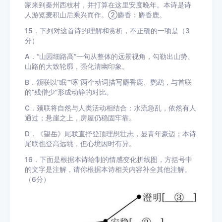
家来到秦州西枝村，并打算在这里安度晚年。本诗是诗
人游览麦积山后乘兴而作。②麝香：麝香鹿。
15．下列对这首诗的理解和赏析，不正确的一项是（3
分）
A．“山园细路高”一句从整体的远景视角，勾勒出山势、
山路的大致轮廓，强化清幽印象。
B．颔联以“眠”“啄”两个动词描写麝香鹿、鹦鹉，与首联
的“残僧少”形成动静的对比。
C．颈联将自然与人类活动相结合：水流急乱，依然有人
通过；悬崖之上，房屋仍稳固牢靠。
D．《望岳》尾联直抒登顶理想壮志，显青年豪迈；本诗
尾联也登高远眺，但心境因时有异。
16．下面是根据本诗绘制的情感变化折线图，方括号中
的文字是注解，请你根据本诗相关内容补全其他注解。
（6分）