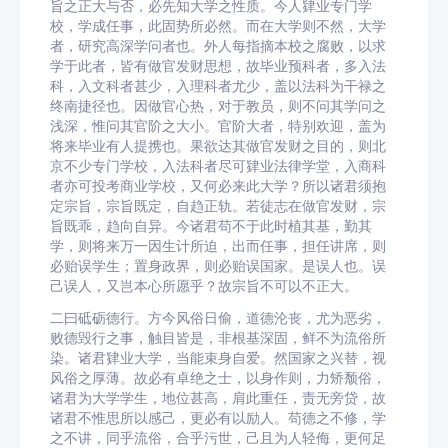
旨之正大与否，必先知大学之性质。今人肄业专门学
校，学成任事，此固势所必然。而在大学则不然，大学
者，研究高深学问者也。外人每指摘本校之腐败，以求
学于此者，皆有做官发财思想，故毕业预科者，多入法
科，入文科者甚少，入理科者尤少，盖以法科为干禄之
终南捷径也。因做官心热，对于教员，则不问其学问之
浅深，惟问其官阶之大小。官阶大者，特别欢迎，盖为
将来毕业有人提携也。果欲达其做官发财之目的，则北
京不少专门学校，入法科者尽可肄业法律学堂，入商科
者亦可投考商业学校，又何必来此大学？所以诸君须抱
定宗旨，宗旨既定，自趋正轨。若徒志在做官发财，宗
旨既乖，趋向自异。今诸君苟不于此时植其基，勤其
学，则将来万一因生计所迫，出而任事，担任讲席，则
必贻误学生；置身政界，则必贻误国家。是误人也。误
己误人，又岂本心所愿乎？故宗旨不可以不正大。
二曰砥砺德行。方今风俗日偷，道德沦丧，尤为恶劣，
败德毁行之事，触目皆是，非根基深固，鲜不为流俗所
染。诸君肄业大学，当能束身自爱。然国家之兴替，视
风俗之厚薄。故必有卓绝之士，以身作则，力矫颓俗，
诸君为大学学生，地位甚高，肩此重任，责无旁贷，故
诸君不惟思所以感己，更必有以励人。苟德之不修，学
之不讲，同乎流俗，合乎污世，己且为人轻侮，更何足