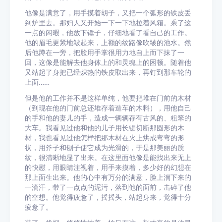
他像是满意了，用手摸着胡子，又把一个弧形的铁皮丢
到炉里去。那妇人又开始一下一下地拉着风箱。乘了这
一点的闲暇，他放下锤子，仔细地看了看自己的工作。
他的眉毛更紧地皱起来，上额的纹路像吹皱的池水。然
后他蹲在一旁，把脸用手掌很用力地自上而下抹了一
回，这像是能解去他身体上的和灵魂上的困顿。随着他
又站起了身把已经炽热的铁皮取出来，再钉到那车轮的
上面……
但是他的工作并不是这样单纯，他要把堆在门前的木材
（到现在他的门前总还堆存着造车的木料），用他自己
的手和他的妻儿的手，造成一辆辆存有古风的、粗笨的
大车。我看见过他和他的儿子用长锯切断那圆形的木
材，我也看见过他怎样把那木材在火上烘成弯弯的形
状，用斧子和刨子使它成为光滑的，于是那美丽的质
纹，很清晰地显了出来。在这里面他像是能找出来无上
的快慰，用眼睛注视着，用手来摸着，多少好的幻想在
那上面生出来。他的心中有万分的满意，脸上淌下来的
一滴汗，带了一点点的泥污，落到他的面前，击碎了他
的空想。他觉得疲惫了，摇摇头，站起身来，觉得十分
疲惫了。