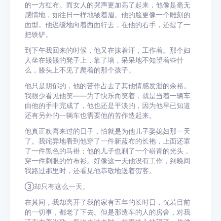
的一方红布。而女人的哭声更加高了起来，他像是毫无
感情地，如往日一样地皱着眉。他的脸更像一个雕刻的
面型。他迟缓地向着西面行去，在他的右手，还提了一
把铁铲。
到下午我回来的时候，他又在抹着汗，工作着。那个妇
人坐在矮矮的凳子上，靠了墙，呆呆地不知望着些什
么，膝头上不见了爬着的那个孩子。
他只是阴郁的，他的苦作占去了其他情感发泄的余裕。
我很少看见他笑——为了快乐而笑着，就是当着一辆车
由他的手中完成了，他也还是平淡的，因为他早已知道
还有另外的一辆车也需要他的苦作造起来。
他真正欢喜来过的日子，怕就是为他儿子娶媳妇那一天
了。我诧异地看到他穿了一件新蓝布的长袍，上面还罩
了一件黑色的马褂；他的儿子也剃了一个崭青的光头，
穿一件刺眼的竹布衫。好像这一天他没有工作，到晚间
我路过那里时，还看见他恭敬地送着贺客。
③却只有这么一天。
在其间，我却离开了我的家有五年的长时日，恍若目前
的一切事，都老了下去。但是那造车的人的房舍，对我