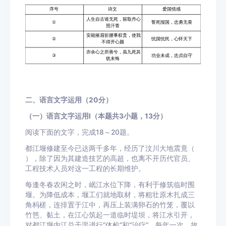
二、语言文字运用（20分）
（一）语言文字运用Ⅰ（本题共3小题，13分）
阅读下面的文字，完成18～20题。
都江堰修建至今已达两千多年，经历了汶川大地震竟（
），除了因为其建造技艺的高超，也离不开历代官员、
工程技术人员对这一工程的长期维护。
每逢冬春农闲之时，岷江水位下降，有利于修筑临时围
堰。为降低成本，堰工们就地取材，将粗壮原木扎成三
角杩槎，连排置于江中，再压上装满卵石的竹笼，覆以
竹笆、黏土，在江心筑起一道临时堤坝，将江水引开，
对都江堰内江总干渠进行“体检”和“治疗”。每年一次，故