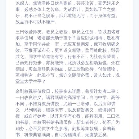
以感人。然诸君终日伏首案前，芸芸攻苦，毫无娱乐之
事，必感身体上之苦痛。为诸君计，莫如以正当之娱
乐，易不正当之娱乐，庶几道德无亏，而于身体有益。
故品行不可以不谨严。
三曰敬爱师友。教员之教授，职员之任务，皆以图诸君
求学便利，诸君能无动于衷乎？自应以诚相待，敬礼有
加。至于同学共处一室，尤应互相亲爱，庶可收切磋之
效。不惟开诚布公，更宜道义相勖，盖同处此校，毁誉
共之。同学中苟道德有亏，行有不正，为社会所訾詈，
己虽规行矩步，亦莫能辩，此所以必互相劝勉也。余在
德国，每至店肆购买物品，店主殷勤款待，付价接物，
互相称谢，此虽小节，然亦交际所必需，常人如此，况
堂堂大学生乎？
余到校视事仅数日，校事多未详悉，兹所计划者二事：
一曰改良讲义。诸君既研究高深学问，自与中学、高等
不同，不惟持教员讲授，尤赖一己潜修。以后所印讲
义，只列纲要，细微末节，以及精旨奥义，或讲师口
授，或自行参考，以其月学有心得，能裨实用。二曰添
购书籍。本校图书馆书籍虽多，新出者甚少，苟不广为
购办，必不足供学生之参考。刻拟筹集款项，多购新
书，将来典籍满架，自可旁稽博采，无虞缺乏矣。