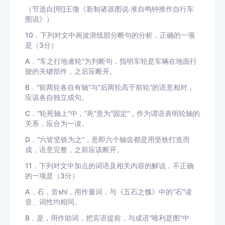
（节选自[明]王徵《新制诸器图说·准自鸣钟推作自行车
图说》）
10．下列对文中画波浪线部分断句的分析，正确的一项
是（3分）
A．“车之行地者轮”为判断句，指明车轮是车辆在地面行
驶的关键部件，之后应断开。
B．“前两轮各自有轴”与“后两轮高于前轮”的语意相对，
应该各自独立成句。
C．“轮死轴上”中，“死”意为“固定”，作为谓语表明轮轴的
关系，应合为一读。
D．“六皆坚铁为之”，意即六个轴齿都是用坚铁打造而
成，语意完整，之前应该断开。
11．下列对文中加点的词语及相关内容的解说，不正确
的一项是（3分）
A．石，音shí，用作量词，与《五石之瓠》中的“石”读
音、词性均相同。
B．是，用作助词，把宾语提前，与成语“唯利是图”中