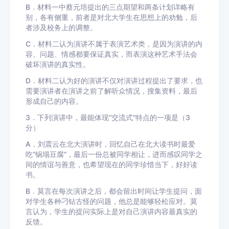
B．材料一中蔡元培提出的三点期望和两条计划详略有
别，各有侧重，前者是对北大学生在思想上的劝勉，后
者涉及校务上的调整。
C．材料二认为演讲不属于表演艺术类，是因为演讲的内
容、问题、情感都要保证真实，而表演这种艺术手法会
破坏演讲的真实性。
D．材料二认为好的演讲不仅对演讲过程提出了要求，也
需要演讲者在演讲之前了解听众情况，搜集资料，最后
形成自己的内容。
3．下列演讲中，最能体现“交流式”特点的一项是（3
分）
A．刘震云在北大演讲时，回忆自己在北大读书时最爱
吃“锅塌豆腐”，最后一份总被同学相让，进而感叹同学之
间的情谊与善意，也希望现在的同学珍惜当下，好好读
书。
B．莫言在每次演讲之后，都会留出时间让学生提问，面
对学生各种刁钻古怪的问题，他总是能够轻松应对。莫
言认为，学生的提问实际上是对自己演讲内容最真实的
反馈。