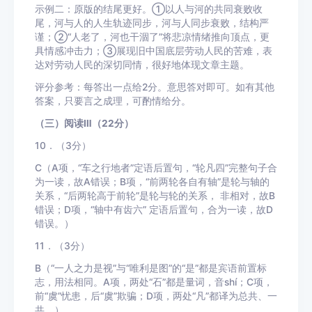
示例二：原版的结尾更好。①以人与河的共同衰败收
尾，河与人的人生轨迹同步，河与人同步衰败，结构严
谨；②“人老了，河也干涸了”将悲凉情绪推向顶点，更
具情感冲击力；③展现旧中国底层劳动人民的苦难，表
达对劳动人民的深切同情，很好地体现文章主题。
评分参考：每答出一点给2分。意思答对即可。如有其他
答案，只要言之成理，可酌情给分。
（三）阅读Ⅲ（22分）
10．（3分）
C（A项，“车之行地者”定语后置句，“轮凡四”完整句子合
为一读，故A错误；B项，“前两轮各自有轴”是轮与轴的
关系，“后两轮高于前轮”是轮与轮的关系， 非相对，故B
错误；D项，“轴中有齿六” 定语后置句，合为一读，故D
错误。）
11．（3分）
B（“一人之力是视”与“唯利是图”的“是”都是宾语前置标
志，用法相同。A项，两处“石”都是量词，音shí；C项，
前“虞”忧患，后“虞”欺骗；D项，两处“凡”都译为总共、一
共。）