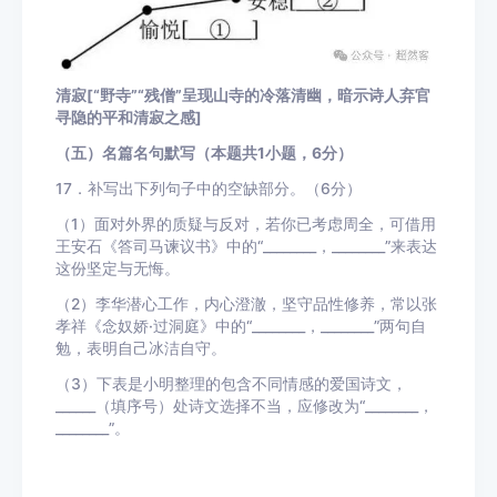
清寂[“野寺”“残僧”呈现山寺的冷落清幽，暗示诗人弃官
寻隐的平和清寂之感]
（五）名篇名句默写（本题共1小题，6分）
17．补写出下列句子中的空缺部分。（6分）
（1）面对外界的质疑与反对，若你已考虑周全，可借用
王安石《答司马谏议书》中的“________，________”来表达
这份坚定与无悔。
（2）李华潜心工作，内心澄澈，坚守品性修养，常以张
孝祥《念奴娇·过洞庭》中的“________，________”两句自
勉，表明自己冰洁自守。
（3）下表是小明整理的包含不同情感的爱国诗文，
______（填序号）处诗文选择不当，应修改为“________，
________”。