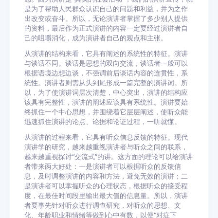
是为了帮助人民群众认识自己的问题和利益，并为之作
出改变或奋斗。所以，无论演讲者掌握了多少别人提供
的资料，最后作为正式演讲的内容一定要经过演讲者自
己的咀嚼消化，成为演讲者自己的观点和主张。
从演讲的结构来看，它具有阐述的系统性的特征。演讲
与谈话不同。谈话是思想的双向交流，谈话者一般可以
根据语境边想边谈，不强调前后谈话内容的连贯性，系
统性。演讲者则需从头到尾形成一篇完整的演讲词。所
以，为了使演讲词层次清楚，中心突出，演讲的结构应
该具有完整性，演讲的阐述应该具有系统性。演讲要始
终抓住一个中心思想，并围绕着它层层阐述，使听众能
迅速抓住演讲的论点、论据和论证过程，一听就懂。
从演讲的过程来看，它具有听众信息反馈的特征。现代
演讲学的研究，越来越重视演讲者与听众之间的联系，
越来越重视探讨“交流式”的讲。这方面的理论可以给演讲
者带来两大好处：一是演讲者可以根据听众的反馈信
息，及时调整演讲的内容和方法，避免无效的演讲；二
是演讲者可以掌握听众的心理状态，根据听众的接受程
度，在最佳时间段里输出最大值的信息量。所以，演讲
者要事先针对听众进行调查研究，对听众的思想、文
化、年龄职业和情绪等做到心中有数，以便“对症下