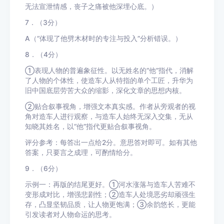
无法宣泄情感，丧子之痛被他深埋心底。）
7．（3分）
A（“体现了他劈木材时的专注与投入”分析错误。）
8．（4分）
①表现人物的普遍象征性。以无姓名的“他”指代，消解
了人物的个体性，使造车人从特指的单个工匠，升华为
旧中国底层劳苦大众的缩影，深化文章的思想内核。
②贴合叙事视角，增强文本真实感。作者从旁观者的视
角对造车人进行观察，与造车人始终无深入交集，无从
知晓其姓名，以“他”指代更贴合叙事视角。
评分参考：每答出一点给2分。意思答对即可。如有其他
答案，只要言之成理，可酌情给分。
9．（6分）
示例一：再版的结尾更好。①河水涨落与造车人苦难不
变形成对比，增强悲剧性；②造车人处境恶劣却顽强生
存，凸显坚韧品质，让人物更饱满；③余韵悠长，更能
引发读者对人物命运的思考。