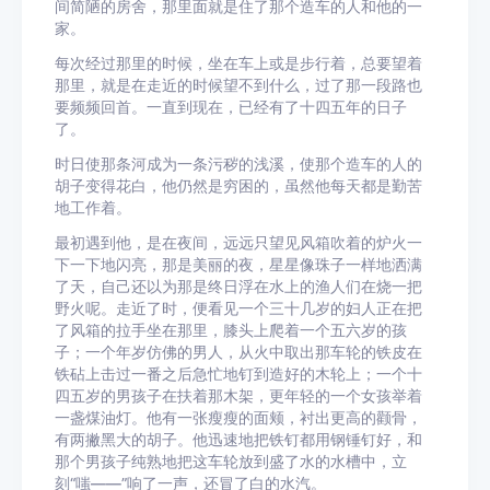
间简陋的房舍，那里面就是住了那个造车的人和他的一
家。
每次经过那里的时候，坐在车上或是步行着，总要望着
那里，就是在走近的时候望不到什么，过了那一段路也
要频频回首。一直到现在，已经有了十四五年的日子
了。
时日使那条河成为一条污秽的浅溪，使那个造车的人的
胡子变得花白，他仍然是穷困的，虽然他每天都是勤苦
地工作着。
最初遇到他，是在夜间，远远只望见风箱吹着的炉火一
下一下地闪亮，那是美丽的夜，星星像珠子一样地洒满
了天，自己还以为那是终日浮在水上的渔人们在烧一把
野火呢。走近了时，便看见一个三十几岁的妇人正在把
了风箱的拉手坐在那里，膝头上爬着一个五六岁的孩
子；一个年岁仿佛的男人，从火中取出那车轮的铁皮在
铁砧上击过一番之后急忙地钉到造好的木轮上；一个十
四五岁的男孩子在扶着那木架，更年轻的一个女孩举着
一盏煤油灯。他有一张瘦瘦的面颊，衬出更高的颧骨，
有两撇黑大的胡子。他迅速地把铁钉都用钢锤钉好，和
那个男孩子纯熟地把这车轮放到盛了水的水槽中，立
刻“嗤——”响了一声，还冒了白的水汽。