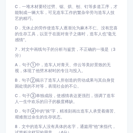
C．一堆木材要经过劈、锯、烘、刨、钉等多道工序，才
能制成一辆大车，可见造车工作的繁杂辛劳与造车人技
艺的精巧。
D．无休止的劳作使造车人逐渐沦为麻木不仁、没有悲喜
的生存工具，以至于在面对丧子之痛时，造车人也“毫无
感情”。
7．对文中画线句子的分析与鉴赏，不正确的一项是（3
分）
A．句子①中，造车人对青天、停云等美好景致的无
视，体现了他劈木材时的专注与投入。
B．句子②揭示了造车人所创造的劳动成果与其自身贫
困处境的不对等，表现社会的不公。
C．句子③单独成段，使感情表达更强烈，强调了造车
人一生中欢乐的日子的极度稀缺。
D．句子④中的“挨”字，精准刻画出造车人承受着痛苦、
艰难熬过余生的生存状态。
8．文中的造车人没有具体的名字，通篇用“他”来指代，
试简析这样写的用意。（4分）