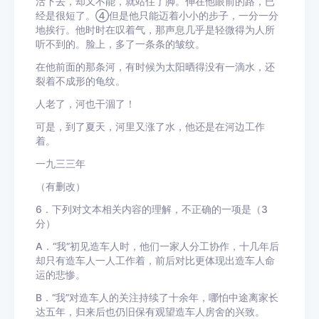
活下去，却又不能，就站住了脚。伸在他眼前的路，已
经是很短了。④但是他只能迈着小小的步子，一分一分
地挨行。他时时在叹着气，那声息几乎是轻微得为人所
听不到的。脸上，多了一条条的皱纹。
在他前面的那条河，有时候为太阳晒得没有一滴水，还
裂着不成形的龟纹。
人老了，河也干涸了！
可是，到了夏天，河里又涨了水，他还是在河边工作
着。
一九三三年
（有删改）
6．下列对文本相关内容的理解，不正确的一项是（3
分）
A．“我”初见造车人时，他们一家人分工协作，十几年后
却只有造车人一人工作着，前后对比更体现出造车人命
运的悲惨。
B．“我”对造车人的关注持续了十余年，哪怕中途离家长
达五年，归来后也仍旧保有观望造车人房舍的兴致。