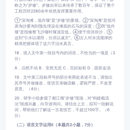
称之为“岁修”。岁修自宋以来传承了数百年，保证了整个
工程历经2280余年依然发挥重要作用。
①“深淘滩，低作堰”是“岁修”的要领。②“深淘滩”是指河
床淘沙要淘到预先埋设在滩底的石马的深度；③而“低作
堰”是指修整飞沙堰时堰顶宜低，④便于排洪排沙，⑤
达到“引水以灌田，分洪以减灾”。⑥古人对水流规律的
精准把握体现了这六字治水真言。
18．填入文中第一段括号内的词语，不恰当的一项是（3
分）
A．岿然不动 B．安然无恙 C．完好如初 D．固若金汤
19．文中第三段标序号的部分有两处表述不当，请指出
其序号并做修改，使语言准确流畅，逻辑严密，不改变
原意。（4分）
20．研学小组参观了都江堰“岁修”现场，对“杩槎截流
法”很感兴趣，向导游询问。请结合上文，拟写一段解说
词，帮助他们了解这一古老技艺，不超过100字。（6
分）
（二）语言文字运用Ⅱ（本题共2小题，7分）