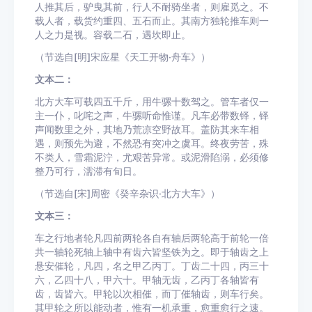
人推其后，驴曳其前，行人不耐骑坐者，则雇觅之。不
载人者，载货约重四、五石而止。其南方独轮推车则一
人之力是视。容载二石，遇坎即止。
（节选自[明]宋应星《天工开物·舟车》）
文本二：
北方大车可载四五千斤，用牛骡十数驾之。管车者仅一
主一仆，叱咤之声，牛骡听命惟谨。凡车必带数铎，铎
声闻数里之外，其地乃荒凉空野故耳。盖防其来车相
遇，则预先为避，不然恐有突冲之虞耳。终夜劳苦，殊
不类人，雪霜泥泞，尤艰苦异常。或泥滑陷溺，必须修
整乃可行，濡滞有旬日。
（节选自[宋]周密《癸辛杂识·北方大车》）
文本三：
车之行地者轮凡四前两轮各自有轴后两轮高于前轮一倍
共一轴轮死轴上轴中有齿六皆坚铁为之。即于轴齿之上
悬安催轮，凡四，名之甲乙丙丁。丁齿二十四，丙三十
六，乙四十八，甲六十。甲轴无齿，乙丙丁各轴皆有
齿，齿皆六。甲轮以次相催，而丁催轴齿，则车行矣。
其甲轮之所以能动者，惟有一机承重，愈重愈行之速。