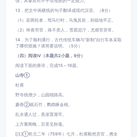
强，具备应对不平坦地形的一定能力。
13．把文中画横线的句子翻译成现代汉语。（8分）
（1）若两轮者，驾马行时，马曳其前，则箱地平正。
（2）终夜劳苦，殊不类人，雪霜泥泞，尤艰苦异常。
14．为了顺利通行，古代传统车辆与“新制”自行车各采取
了哪些措施？请简要说明。（5分）
（四）阅读Ⅳ（本题共2小题，9分）
阅读下面的唐诗，完成15～16题。
山寺①
杜甫
野寺残僧少，山园细路高。
麝香②眠石竹，鹦鹉啄金桃。
乱水通人过，悬崖置屋牢。
上方重阁晚，百里见秋毫。
[注]①乾元二年（759年）七月，杜甫毅然弃官，携全