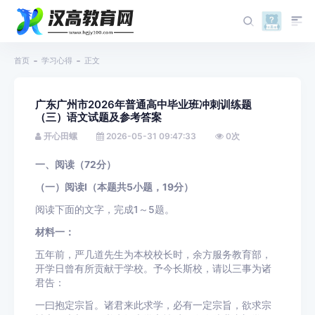
首页
学习心得
正文
广东广州市2026年普通高中毕业班冲刺训练题
（三）语文试题及参考答案
开心田螺
2026-05-31 09:47:33
0
次
一、阅读（72分）
（一）阅读Ⅰ（本题共5小题，19分）
阅读下面的文字，完成1～5题。
材料一：
五年前，严几道先生为本校校长时，余方服务教育部，
开学日曾有所贡献于学校。予今长斯校，请以三事为诸
君告：
一曰抱定宗旨。诸君来此求学，必有一定宗旨，欲求宗