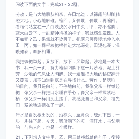
阅读下面的文字，完成21～22题。
劳动，是与大地肌肤相亲。在田地边，以裸露的脚趾触
碰大地，小心地触碰。缩回，又伸展。伸展，再缩回。
看稻们站立在一片白泱泱的水田中央，甲，亦不缩脚，
蓝天白云下，一副精神抖擞的样子，我就感觉羞愧。人
不如稻？乙，果然就不烫脚了。把两只脚慢慢地伸入水
田，丙，如一棵稻秧把根伸进大地深处。田泥包裹，温
暖如春，血脉相通。
我把铁耙举起，又放下。放下，又举起。沙地是一本大
书，我一页一页，努力地翻阅脚下这一片沙地。泥土芬
芳，沙地的气息让人陶醉。我一遍遍把大地的秘密翻开
又覆盖，却不知道到底是在寻找什么。劳作，是我唯一
的目的。我只是向前，不停地向前。我像父亲一样举起
耙，像父亲一样把口水唾在手心，像父亲一样握紧耙
柄，像父亲一样用泥土搓手。我感觉自己和父亲、祖先
们，紧紧地连接在了一起。
汗水是自发根出发的，沿额头，至鼻尖，绕到下巴，一
步一步往下爬。今天，我所滴下的每一滴汗水，与父亲
的，与先人的，也是一个模样。
21．下列填入文中甲、乙、丙三处横线处的句子，衔接