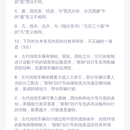
的“是”用法不同。
C．虞，指忧患、忧虑，与“我无尔诈，尔无我虞”中
的“虞”意义不相同。
D．凡，指共、总共，与《报任安书》“凡百三十篇”中
的“凡”意义相同。
12．下列对文本有关内容的分析和评价，不正确的一项
是（3分）
A．古代传统车辆有独轮、双轮、四轮之分，它们的形制
设计适配不同的场景和运载需求；“新制”自行车采用机械
四轮结构，也重视车辆的实用性。
B．古代传统车辆依赖畜力或人力牵引，部分车辆注重人
员的分工配合；“新制”自行车由催轮依次传递后驱动轴
齿，形成持续动力，带动车辆行驶。
C．古代传统车辆可乘人载物，因结构和动力等方面的差
别，承载能力差异显著；“新制”自行车也具有运输和出行
的功能，载重越大，行驶速度越快。
D．古代传统车辆在行驶过程中受到道路条件、自然环境
的影响和限制较大；“新制”自行车的地形适应性有所增