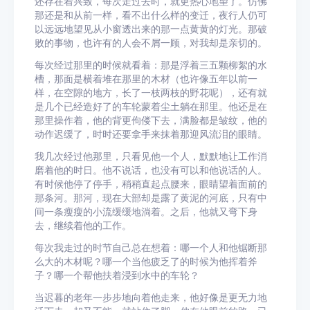
还存在着兴致，每次走过去时，就更热心地望了。仿佛
那还是和从前一样，看不出什么样的变迁，夜行人仍可
以远远地望见从小窗透出来的那一点黄黄的灯光。那破
败的事物，也许有的人会不屑一顾，对我却是亲切的。
每次经过那里的时候就看着：那是浮着三五颗柳絮的水
槽，那面是横着堆在那里的木材（也许像五年以前一
样，在空隙的地方，长了一枝两枝的野花呢），还有就
是几个已经造好了的车轮蒙着尘土躺在那里。他还是在
那里操作着，他的背更佝偻下去，满脸都是皱纹，他的
动作迟缓了，时时还要拿手来抹着那迎风流泪的眼睛。
我几次经过他那里，只看见他一个人，默默地让工作消
磨着他的时日。他不说话，也没有可以和他说话的人。
有时候他停了停手，稍稍直起点腰来，眼睛望着面前的
那条河。那河，现在大部却是露了黄泥的河底，只有中
间一条瘦瘦的小流缓缓地淌着。之后，他就又弯下身
去，继续着他的工作。
每次我走过的时节自己总在想着：哪一个人和他锯断那
么大的木材呢？哪一个当他疲乏了的时候为他挥着斧
子？哪一个帮他扶着浸到水中的车轮？
当迟暮的老年一步步地向着他走来，他好像是更无力地