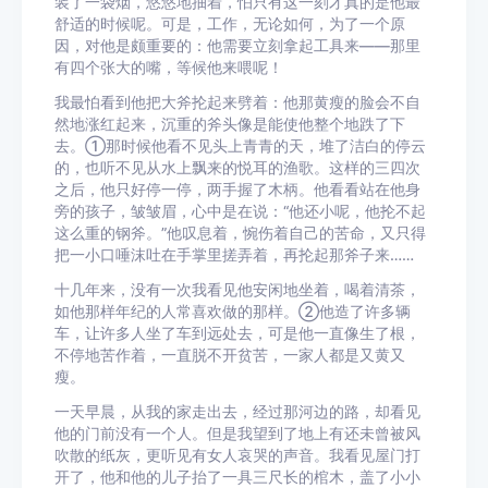
装了一袋烟，悠悠地抽着，怕只有这一刻才真的是他最
舒适的时候呢。可是，工作，无论如何，为了一个原
因，对他是颇重要的：他需要立刻拿起工具来——那里
有四个张大的嘴，等候他来喂呢！
我最怕看到他把大斧抡起来劈着：他那黄瘦的脸会不自
然地涨红起来，沉重的斧头像是能使他整个地跌了下
去。①那时候他看不见头上青青的天，堆了洁白的停云
的，也听不见从水上飘来的悦耳的渔歌。这样的三四次
之后，他只好停一停，两手握了木柄。他看看站在他身
旁的孩子，皱皱眉，心中是在说：“他还小呢，他抡不起
这么重的钢斧。”他叹息着，惋伤着自己的苦命，又只得
把一小口唾沫吐在手掌里搓弄着，再抡起那斧子来……
十几年来，没有一次我看见他安闲地坐着，喝着清茶，
如他那样年纪的人常喜欢做的那样。②他造了许多辆
车，让许多人坐了车到远处去，可是他一直像生了根，
不停地苦作着，一直脱不开贫苦，一家人都是又黄又
瘦。
一天早晨，从我的家走出去，经过那河边的路，却看见
他的门前没有一个人。但是我望到了地上有还未曾被风
吹散的纸灰，更听见有女人哀哭的声音。我看见屋门打
开了，他和他的儿子抬了一具三尺长的棺木，盖了小小