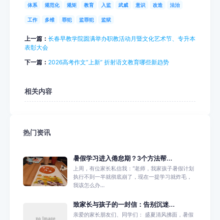
体系
规范化
规矩
教育
入监
武威
意识
改造
法治
工作
多维
罪犯
监罪犯
监狱
上一篇：
长春早教学院圆满举办职教活动月暨文化艺术节、专升本
表彰大会
下一篇：
2026高考作文“上新” 折射语文教育哪些新趋势
相关内容
热门资讯
暑假学习进入倦怠期？3个方法帮...
上周，有位家长私信我：“老师，我家孩子暑假计划
执行不到一半就彻底崩了，现在一提学习就炸毛，
我该怎么办...
致家长与孩子的一封信：告别沉迷...
亲爱的家长朋友们、同学们： 盛夏清风拂面，暑假