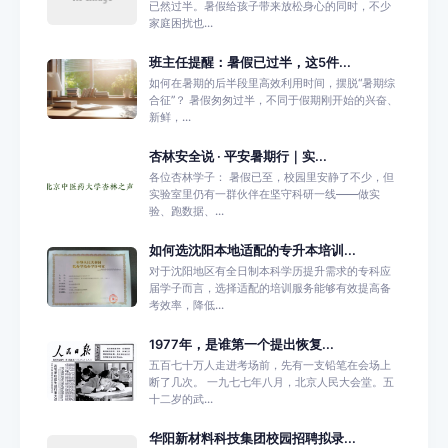
已然过半。暑假给孩子带来放松身心的同时，不少
家庭困扰也...
班主任提醒：暑假已过半，这5件...
如何在暑期的后半段里高效利用时间，摆脱“暑期综
合征”？ 暑假匆匆过半，不同于假期刚开始的兴奋、
新鲜，...
杏林安全说 · 平安暑期行｜实...
各位杏林学子： 暑假已至，校园里安静了不少，但
实验室里仍有一群伙伴在坚守科研一线——做实
验、跑数据、...
如何选沈阳本地适配的专升本培训...
对于沈阳地区有全日制本科学历提升需求的专科应
届学子而言，选择适配的培训服务能够有效提高备
考效率，降低...
1977年，是谁第一个提出恢复...
五百七十万人走进考场前，先有一支铅笔在会场上
断了几次。 一九七七年八月，北京人民大会堂。五
十二岁的武...
华阳新材料科技集团校园招聘拟录...