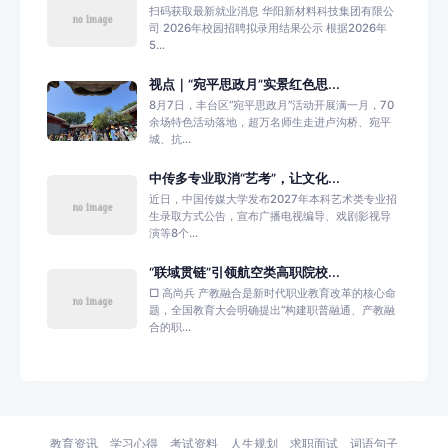
扫码获取最新就业消息 华阳新材料科技集团有限公
司 2026年校园招聘拟录用结果公示 根据2026年
5...
视点｜“宛平思政月”实景红色思...
8月7日，丰台区“宛平思政月”活动开展满一月，70
余场特色活动落地，超万名师生走进卢沟桥、宛平
城、抗...
中传多专业取消“艺考”，让文化...
近日，中国传媒大学发布2027年本科艺术类专业招
生录取方式公告，宣布广播电视编导、戏剧影视导
演等8个...
“联域贯链”引领航空类高职院校...
□ 高尚兵 产教融合是新时代职业教育改革的核心命
题，全国教育大会明确提出“构建职普融通、产教融
合的职...
教育资讯
学习心得
考试资料
人生规划
求职面试
词语句子