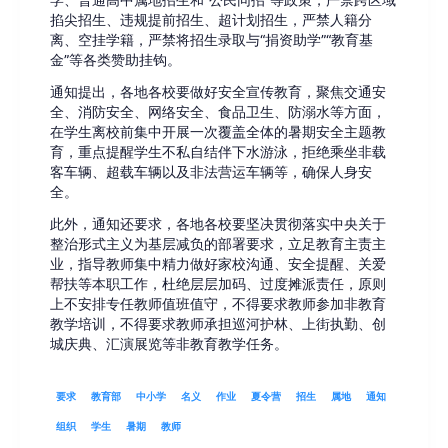
学、普通高中属地招生和“公民同招”等政策，严禁跨区域
掐尖招生、违规提前招生、超计划招生，严禁人籍分
离、空挂学籍，严禁将招生录取与“捐资助学”“教育基
金”等各类赞助挂钩。
通知提出，各地各校要做好安全宣传教育，聚焦交通安
全、消防安全、网络安全、食品卫生、防溺水等方面，
在学生离校前集中开展一次覆盖全体的暑期安全主题教
育，重点提醒学生不私自结伴下水游泳，拒绝乘坐非载
客车辆、超载车辆以及非法营运车辆等，确保人身安
全。
此外，通知还要求，各地各校要坚决贯彻落实中央关于
整治形式主义为基层减负的部署要求，立足教育主责主
业，指导教师集中精力做好家校沟通、安全提醒、关爱
帮扶等本职工作，杜绝层层加码、过度摊派责任，原则
上不安排专任教师值班值守，不得要求教师参加非教育
教学培训，不得要求教师承担巡河护林、上街执勤、创
城庆典、汇演展览等非教育教学任务。
要求
教育部
中小学
名义
作业
夏令营
招生
属地
通知
组织
学生
暑期
教师