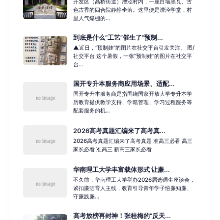
开发区（高桥街道）漕泾村内，一座白墙黑瓦、古
色古香的四合院静静坐落。这里便是漕泾学堂，村
里人气爆棚的...
到底是什么“工艺”催生了“预制...
▲近日，“预制娃”的图片在社交平台引发关注。 图/
社交平台 这个暑假，一张“预制娃”的图片在社交平
台...
国开专升本服务商应用场景、适配...
国开专升本服务商是指围绕国家开放大学专升本学
历教育提供教学支持、学籍管理、学习过程服务等
配套服务的机...
2026高考真题汇编来了高考真...
2026高考真题汇编来了高考真题 准高三必看 高三
家长必看 准高三 新高三家长必看
华南理工大学丰富载体形式 让廉...
不久前，华南理工大学举办2026届选调生座谈会，
紧扣廉洁育人主线，教育引导青年学子悟廉知廉、
守廉践廉...
高考放榜再封神！张桂梅的“反天...