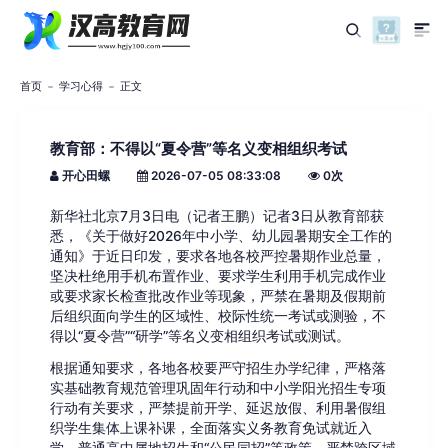
首页
学习心得
正文
教育部：不得以“夏令营”等名义变相组织考试
开心田螺
2026-07-05 08:33:08
0
次
新华社北京7月3日电（记者王鹏）记者3日从教育部获
悉，《关于做好2026年中小学、幼儿园暑期安全工作的
通知》于近日印发，要求各地各校严控暑期作业总量，
坚决杜绝用手机布置作业、要求学生利用手机完成作业
或要求家长检查批改作业等现象，严禁在暑期及假期前
后组织面向学生的区域性、校际性统一考试或测验，不
得以“夏令营”“研学”等名义变相组织考试或测试。
根据通知要求，各地各校要严守招生办学纪律，严格落
实基础教育规范管理巩固年行动和中小学阳光招生专项
行动有关要求，严禁提前开学、延迟放假、利用暑假组
织学生集体上课补课，全面落实义务教育免试就近入