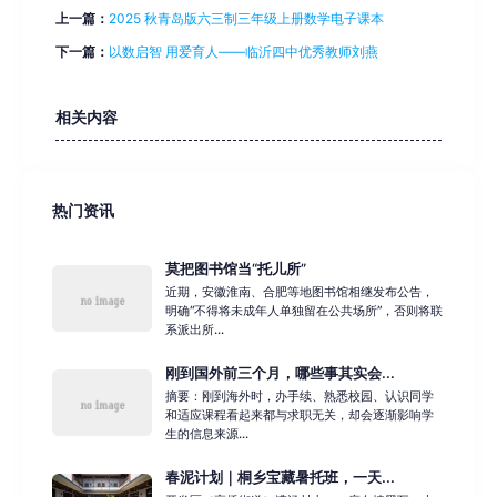
上一篇：
2025 秋青岛版六三制三年级上册数学电子课本
下一篇：
以数启智 用爱育人——临沂四中优秀教师刘燕
相关内容
热门资讯
莫把图书馆当“托儿所”
近期，安徽淮南、合肥等地图书馆相继发布公告，
明确“不得将未成年人单独留在公共场所”，否则将联
系派出所...
刚到国外前三个月，哪些事其实会...
摘要：刚到海外时，办手续、熟悉校园、认识同学
和适应课程看起来都与求职无关，却会逐渐影响学
生的信息来源...
春泥计划｜桐乡宝藏暑托班，一天...