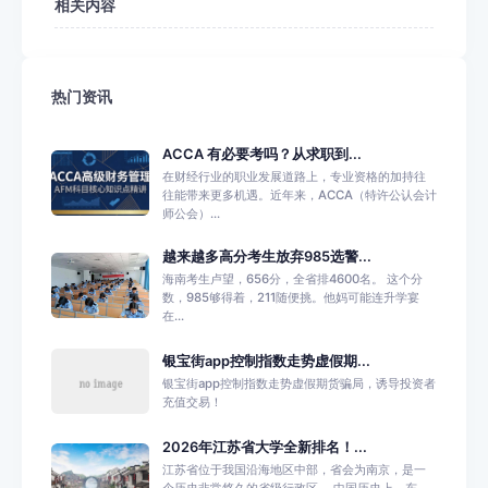
相关内容
热门资讯
ACCA 有必要考吗？从求职到...
在财经行业的职业发展道路上，专业资格的加持往
往能带来更多机遇。近年来，ACCA（特许公认会计
师公会）...
越来越多高分考生放弃985选警...
海南考生卢望，656分，全省排4600名。 这个分
数，985够得着，211随便挑。他妈可能连升学宴
在...
银宝街app控制指数走势虚假期...
银宝街app控制指数走势虚假期货骗局，诱导投资者
充值交易！
2026年江苏省大学全新排名！...
江苏省位于我国沿海地区中部，省会为南京，是一
个历史非常悠久的省级行政区。 中国历史上，东