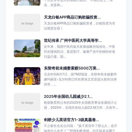
吴、东晋和...
天龙白银APP商品订购欺骗投资...
天龙白银APP商品订购欺骗投资者，白银投资为非
法期货交易！
世纪传承 广州中医药大学高等学...
近年来，我国中医药振兴发展战略持续深化，中医
药在慢病防治、基层医疗、健康产业中的独特价值
日益凸显。国...
东契奇前未婚妻索赔5000万美...
北京时间8月7日，据TMZ报道，东契奇前未婚妻阿
娜玛丽亚-戈尔特斯已经在斯洛文尼亚提出新的法律
诉求，...
2025年全国幼儿园减少2.1...
根据教育部公布的2025年全国教育事业发展统计公
报，2025年，全国共有幼儿园23.19万所，共有学...
剑桥少儿英语官方1-3级真题卷...
不少家长在后台问我： “孩子英语学了那么久，也不
知道什么水平？” “想报剑桥考级，但不知道从哪个