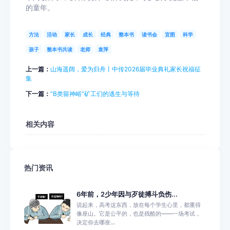
的童年。
方法
活动
家长
成长
经典
整本书
读书会
宜图
科学
孩子
整本书共读
老师
袁萍
上一篇：
山海遥阔，爱为归舟丨中传2026届毕业典礼家长祝福征
集
下一篇：
“B类留神峪”矿工们的逃生与等待
相关内容
热门资讯
6年前，2少年因与歹徒搏斗负伤...
说起来，高考这东西，放在每个学生心里，都重得
像座山。它是公平的，也是残酷的——一场考试，
决定你去哪座...