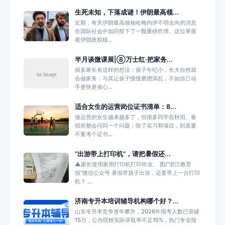
生死未知，下落成谜！伊朗最高领...
近期，有关伊朗最高领袖哈梅内伊不明去向的消息
在国际社会中如同投下了一颗重磅炸弹。这位掌握
着伊朗政权核...
半月谈微课展|⑧万士红·把家务...
很多家长有这样的想法：孩子年纪小，长大自然就
会做家务；与其让孩子慢慢磨蹭添乱，不如自己动
手更快更省心...
适合女生的运营岗位证书清单：8...
做运营的女生越来越多了，但很多同学在秋招、春
招前都会问同一个问题：除了实习和项目，到底要
不要考个证书...
“出游带上打印机”，请把暑假还...
▲家长使用家用打印机打印作业。 图/“浙江教育
报”微信公众号 暑假带孩子出游，还要带上一台打印
机？ ...
济南专升本培训辅导机构哪个好？...
山东专升本竞争逐年攀升，2026年报考人数已突破
15万，公办院校实际录取率不足15%，热门专业报