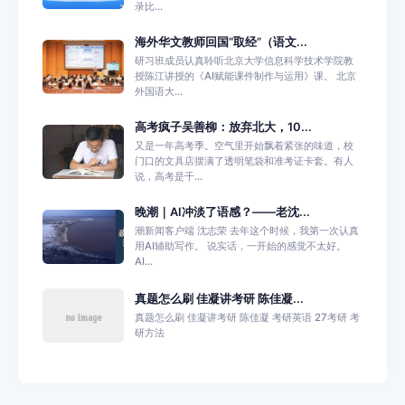
录比...
海外华文教师回国“取经”（语文...
研习班成员认真聆听北京大学信息科学技术学院教
授陈江讲授的《AI赋能课件制作与运用》课。 北京
外国语大...
高考疯子吴善柳：放弃北大，10...
又是一年高考季。空气里开始飘着紧张的味道，校
门口的文具店摆满了透明笔袋和准考证卡套。有人
说，高考是千...
晚潮｜AI冲淡了语感？——老沈...
潮新闻客户端 沈志荣 去年这个时候，我第一次认真
用AI辅助写作。 说实话，一开始的感觉不太好。
AI...
真题怎么刷 佳凝讲考研 陈佳凝...
真题怎么刷 佳凝讲考研 陈佳凝 考研英语 27考研 考
研方法