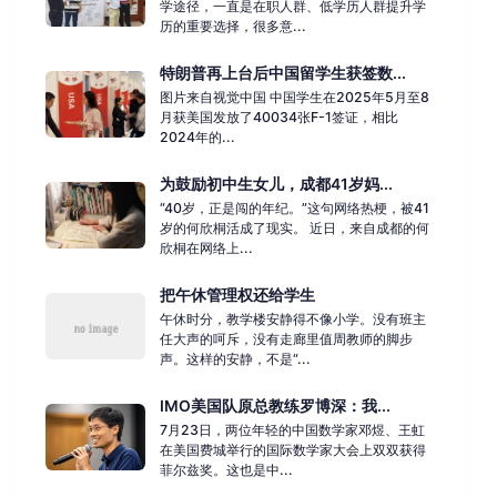
学途径，一直是在职人群、低学历人群提升学
历的重要选择，很多意...
特朗普再上台后中国留学生获签数...
图片来自视觉中国 中国学生在2025年5月至8
月获美国发放了40034张F-1签证，相比
2024年的...
为鼓励初中生女儿，成都41岁妈...
“40岁，正是闯的年纪。”这句网络热梗，被41
岁的何欣桐活成了现实。 近日，来自成都的何
欣桐在网络上...
把午休管理权还给学生
午休时分，教学楼安静得不像小学。没有班主
任大声的呵斥，没有走廊里值周教师的脚步
声。这样的安静，不是“...
IMO美国队原总教练罗博深：我...
7月23日，两位年轻的中国数学家邓煜、王虹
在美国费城举行的国际数学家大会上双双获得
菲尔兹奖。这也是中...