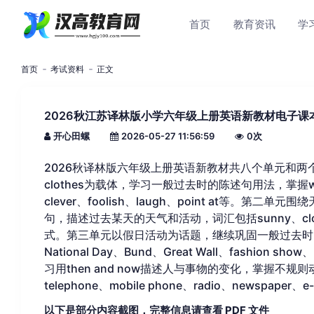
首页
教育资讯
学
首页
考试资料
正文
2026秋江苏译林版小学六年级上册英语新教材电子课
开心田螺
2026-05-27 11:56:59
0
次
2026秋译林版六年级上册英语新教材共八个单元和两个项目
clothes为载体，学习一般过去时的陈述句用法，掌握
clever、foolish、laugh、point at等
句，描述过去某天的天气和活动，词汇包括sunny、cloudy
式。第三单元以假日活动为话题，继续巩固一般过去时
National Day、Bund、Great Wall、fashio
习用then and now描述人与事物的变化，掌握不规
telephone、mobile phone、radio、newspaper、
以下是部分内容截图，完整信息请查看 PDF 文件