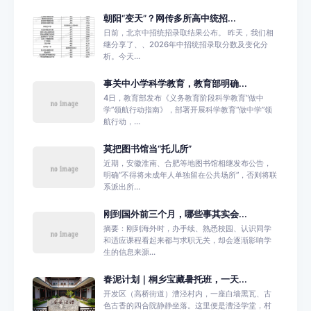
朝阳“变天”？网传多所高中统招...
日前，北京中招统招录取结果公布。 昨天，我们相
继分享了、、2026年中招统招录取分数及变化分
析。今天...
事关中小学科学教育，教育部明确...
4日，教育部发布《义务教育阶段科学教育“做中
学”领航行动指南》，部署开展科学教育“做中学”领
航行动，...
莫把图书馆当“托儿所”
近期，安徽淮南、合肥等地图书馆相继发布公告，
明确“不得将未成年人单独留在公共场所”，否则将联
系派出所...
刚到国外前三个月，哪些事其实会...
摘要：刚到海外时，办手续、熟悉校园、认识同学
和适应课程看起来都与求职无关，却会逐渐影响学
生的信息来源...
春泥计划｜桐乡宝藏暑托班，一天...
开发区（高桥街道）漕泾村内，一座白墙黑瓦、古
色古香的四合院静静坐落。这里便是漕泾学堂，村