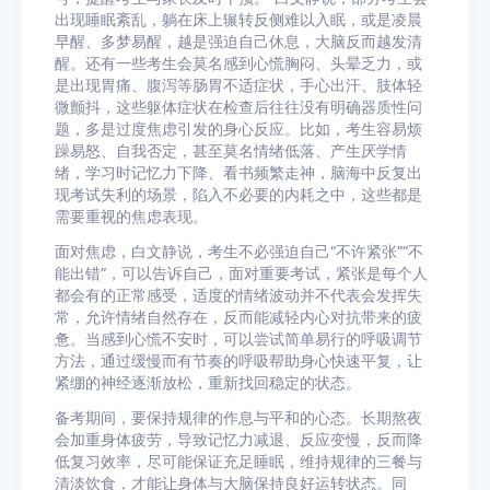
出现睡眠紊乱，躺在床上辗转反侧难以入眠，或是凌晨
早醒、多梦易醒，越是强迫自己休息，大脑反而越发清
醒。还有一些考生会莫名感到心慌胸闷、头晕乏力，或
是出现胃痛、腹泻等肠胃不适症状，手心出汗、肢体轻
微颤抖，这些躯体症状在检查后往往没有明确器质性问
题，多是过度焦虑引发的身心反应。比如，考生容易烦
躁易怒、自我否定，甚至莫名情绪低落、产生厌学情
绪，学习时记忆力下降、看书频繁走神，脑海中反复出
现考试失利的场景，陷入不必要的内耗之中，这些都是
需要重视的焦虑表现。
面对焦虑，白文静说，考生不必强迫自己“不许紧张”“不
能出错”，可以告诉自己，面对重要考试，紧张是每个人
都会有的正常感受，适度的情绪波动并不代表会发挥失
常，允许情绪自然存在，反而能减轻内心对抗带来的疲
惫。当感到心慌不安时，可以尝试简单易行的呼吸调节
方法，通过缓慢而有节奏的呼吸帮助身心快速平复，让
紧绷的神经逐渐放松，重新找回稳定的状态。
备考期间，要保持规律的作息与平和的心态。长期熬夜
会加重身体疲劳，导致记忆力减退、反应变慢，反而降
低复习效率，尽可能保证充足睡眠，维持规律的三餐与
清淡饮食，才能让身体与大脑保持良好运转状态。同