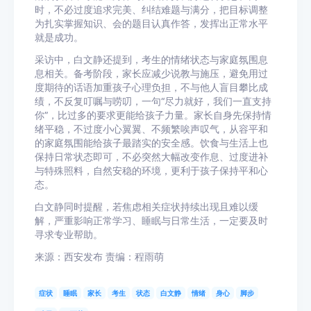
时，不必过度追求完美、纠结难题与满分，把目标调整
为扎实掌握知识、会的题目认真作答，发挥出正常水平
就是成功。
采访中，白文静还提到，考生的情绪状态与家庭氛围息
息相关。备考阶段，家长应减少说教与施压，避免用过
度期待的话语加重孩子心理负担，不与他人盲目攀比成
绩，不反复叮嘱与唠叨，一句“尽力就好，我们一直支持
你”，比过多的要求更能给孩子力量。家长自身先保持情
绪平稳，不过度小心翼翼、不频繁唉声叹气，从容平和
的家庭氛围能给孩子最踏实的安全感。饮食与生活上也
保持日常状态即可，不必突然大幅改变作息、过度进补
与特殊照料，自然安稳的环境，更利于孩子保持平和心
态。
白文静同时提醒，若焦虑相关症状持续出现且难以缓
解，严重影响正常学习、睡眠与日常生活，一定要及时
寻求专业帮助。
来源：西安发布 责编：程雨萌
症状
睡眠
家长
考生
状态
白文静
情绪
身心
脚步