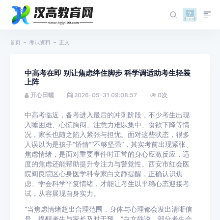
首页
考试资料
正文
中高考在即 别让焦虑绊住脚步 科学调适助考生轻装
上阵
开心田螺
2026-05-31 09:08:57
0
次
中高考临近，备考进入最后的冲刺阶段，不少考生出现
入睡困难、心慌胸闷、注意力难以集中、食欲下降等情
况，家长也随之陷入紧张与担忧。面对这些状态，很多
人误以为是孩子“矫情”“不够坚强”，其实考前出现紧张、
焦虑情绪，是面对重要事件时正常的身心应激反应，适
度的焦虑还能帮助提升专注力与警觉性。西安市红会医
院阎良院区心身医学科专家白文静提醒，正确认识焦
虑、学会科学平复情绪，才能让考生以平稳心态迎接考
试，从容展现自身实力。
“当焦虑情绪超出合理范围，身体与心理都会发出清晰信
号，提醒考生与家长及时干预。”白文静说，部分考生会