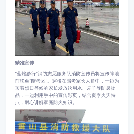
精准宣传
“蓝焰黔行”消防志愿服务队消防宣传员将宣传阵地
前移至“陪考区”。穿梭在陪考家长人群中，一边为
顶着烈日等候的家长发放饮用水、扇子等防暑物
品，一边利用手中的宣传彩页，结合夏季火灾特
点，耐心讲解家庭防火知识。