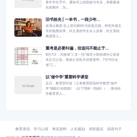
青年学生手中。通知书上的院校与专业，承载着成
长的期许，为...
旧书拾光 | 一本书，一段少年...
巫漪云教授 在上世纪80年代的复旦园，研究外国文
学的氛围浓厚，外文系的学生令人羡慕，外文系的
教授受人...
重考是必要纠偏，但追问不能止于...
8月7日，河南省“三支一扶”领导小组协调办公室发
布正式公告。根据公安机关侦查查明，7月11日全
省“三...
以“做中学”重塑科学课堂
近日，教育部印发《义务教育阶段科学教育“做中
学”领航行动指南》（以下简称《指南》），推动科
学教育育人...
教育资讯
学习心得
考试资料
人生规划
求职面试
词语句子