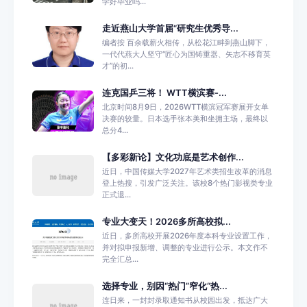
学好毕业吗...
走近燕山大学首届“研究生优秀导...
编者按 百余载薪火相传，从松花江畔到燕山脚下，
一代代燕大人坚守“匠心为国铸重器、矢志不移育英
才”的初...
连克国乒三将！ WTT横滨赛-...
北京时间8月9日，2026WTT横滨冠军赛展开女单
决赛的较量。日本选手张本美和坐拥主场，最终以
总分4...
【多彩新论】文化功底是艺术创作...
近日，中国传媒大学2027年艺术类招生改革的消息
登上热搜，引发广泛关注。该校8个热门影视类专业
正式退...
专业大变天！2026多所高校拟...
近日，多所高校开展2026年度本科专业设置工作，
并对拟申报新增、调整的专业进行公示。本文作不
完全汇总...
选择专业，别因“热门”窄化“热...
连日来，一封封录取通知书从校园出发，抵达广大