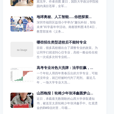
观见学。作者供图 夏日，国防大学政治学院校
园内满目苍翠，全军...
地球奥秘、人工智能……你想探索...
深圳市福田区益强小学举办“趣玩科创，智绘
未来”科学嘉年华活动。南都资料图 8月4日，
教育部发布《义务...
哪些招生类型进校后不能转专业
目前，很多高校都出台了调整专业的政策。为
让同学们就读到心仪专业，高校一般会给在校
生一次或多次转专业机...
高考专业冷热大洗牌：法学狂飙，...
一个年轻人用四年青春压出的大学专业，可能
还没毕业，就已经被时代判了死刑。 最近几
年，一场大学专业大洗...
山西晚报丨轮椅少年张泽鑫圆梦山...
近日，承载着无数期盼的山西大学录取通知
书，被送至太原轮椅少年张泽鑫手中。红底烫
金的EMS信封里，印着...