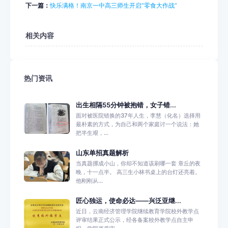
下一篇：
快乐满格！南京一中高三师生开启“零食大作战”
相关内容
热门资讯
出生相隔55分钟被抱错，女子错...
面对被医院错换的37年人生，李慧（化名）选择用
最朴素的方式，为自己和两个家庭讨一个说法：她
把半生艰，...
山东单招真题解析
当真题摞成小山，你却不知道该刷哪一套 章丘的夜
晚，十一点半。 高三生小林书桌上的台灯还亮着。
他刚刚从...
匠心独运，使命必达——兴泛亚继...
近日，云南经济管理学院继续教育学院校外教学点
评审结果正式公示，经各备案校外教学点自主申