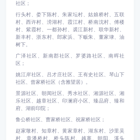
社区；
行头村、娄下陈村、朱家坛村、姑娘桥村、五联
村、西许村、涝湖村、霞江村、桥南沈村、傅楼
村、紫霞村、一都孙村、裘江新村、联华新村、
新丰村、浙东村、郎家浜、下畈朱、董家埭、油
树下。
广泽社区、新南郡社区、罗婆路社区、南晖社
区；
姚江岸社区、吕才庄社区、王有史社区、琴山下
社区、曾家桥社区（含雅望居）。
景源社区、朝闻社区、秀水社区、湘源社区、湘
乐社区、越章社区、印澜府小区、臻品府、臻和
府、湖前印院；
鲁公桥社区、曹家桥社区、祝家桥社区；
赵家墩村、知章村、黄家章村、湖东村、沙里吴
村、章潘桥村、桥头陈村、越寨、朝阳、溪头