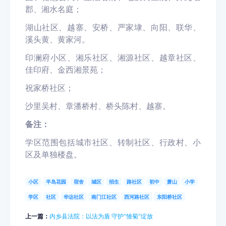
郡、湘水名庭；
湖山社区、越寨、安桥、严家埭、向阳、联华、
溪头黄、黄家河。
印澜府小区、湘乐社区、湘源社区、越章社区、
佳印府、金西湘景苑；
祝家桥社区；
沙里吴村、章潘桥村、桥头陈村、越寨。
备注：
学区范围包括城市社区、转制社区、行政村、小
区及单独楼盘。
小区
半岛花园
宿舍
城区
招生
路社区
初中
萧山
小学
学区
社区
华达社区
南门江社区
西河路社区
东阳桥社区
上一篇：
内乡县法院：以法为盾 守护“雏菊”绽放