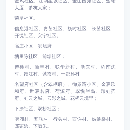
金风社区、江南星城社区、金山西苑社区、金瑞
大厦、萧杭人家；
荣星社区。
信息港社区、青茵社区、杨时社区、长茵社区、
开悦社区、兴宁社区。
高庄小区、滨旭府；
塘里陈社区、前塘社区；
傅楼村、新丰村、联华新村、浙东村、桥南沈
村、霞江村、紫霞村、一都孙村。
名望府社区（含翠栖府）、御景湾小区、金宸玖
和府、世宸名府、荷源府、翠悦半岛、印虹滨
府、虹云之城、云彩之城、花栖云境里；
下潦社区、双桥社区；
涝湖村、五联村、行头村、西许村、姑娘桥村、
郎家浜、下畈朱。