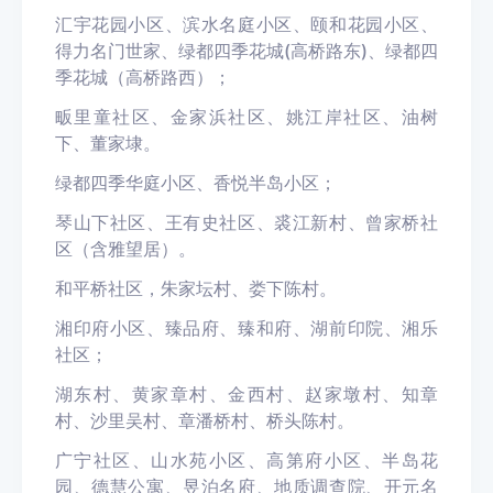
汇宇花园小区、滨水名庭小区、颐和花园小区、
得力名门世家、绿都四季花城(高桥路东)、绿都四
季花城（高桥路西）；
畈里童社区、金家浜社区、姚江岸社区、油树
下、董家埭。
绿都四季华庭小区、香悦半岛小区；
琴山下社区、王有史社区、裘江新村、曾家桥社
区（含雅望居）。
和平桥社区，朱家坛村、娄下陈村。
湘印府小区、臻品府、臻和府、湖前印院、湘乐
社区；
湖东村、黄家章村、金西村、赵家墩村、知章
村、沙里吴村、章潘桥村、桥头陈村。
广宁社区、山水苑小区、高第府小区、半岛花
园、德慧公寓、昱泊名府、地质调查院、开元名