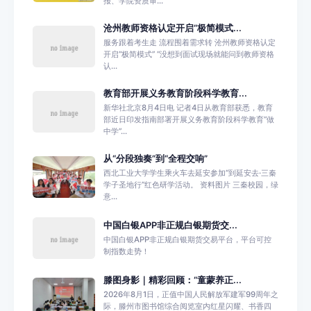
报、学院资质审...
沧州教师资格认定开启“极简模式...
服务跟着考生走 流程围着需求转 沧州教师资格认定
开启“极简模式” “没想到面试现场就能问到教师资格
认...
教育部开展义务教育阶段科学教育...
新华社北京8月4日电 记者4日从教育部获悉，教育
部近日印发指南部署开展义务教育阶段科学教育“做
中学”...
从“分段独奏”到“全程交响”
西北工业大学学生乘火车去延安参加“到延安去·三秦
学子圣地行”红色研学活动。 资料图片 三秦校园，绿
意...
中国白银APP非正规白银期货交...
中国白银APP非正规白银期货交易平台，平台可控
制指数走势！
滕图身影｜精彩回顾：“童蒙养正...
2026年8月1日，正值中国人民解放军建军99周年之
际，滕州市图书馆综合阅览室内红星闪耀、书香四