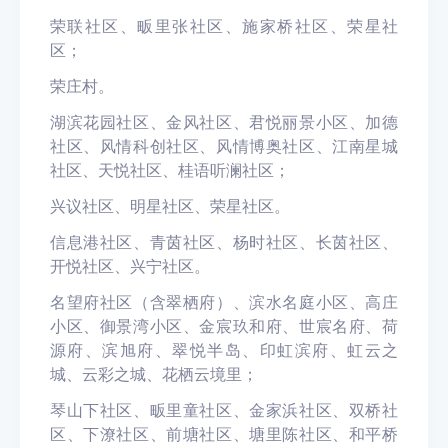
荣联社区、畈里张社区、施家桥社区、荣星社
区；
荣庄村。
湖滨花园社区、金风社区、君悦丽景小区、加德
社区、风情科创社区、风情博奥社区、江南星城
社区、天悦社区、桂语听澜社区；
兴议社区、明星社区、荣星社区。
信息港社区、青茵社区、杨时社区、长茵社区、
开悦社区、兴宁社区。
名望府社区（含翠栖府）、滨水名庭小区、高庄
小区、御景湾小区、金宸玖和府、世宸名府、荷
源府、滨旭府、翠悦半岛、印虹滨府、虹云之
城、云彩之城、花栖云境里；
琴山下社区、畈里童社区、金家浜社区、双桥社
区、下潦社区、前塘社区、塘里陈社区、和平桥