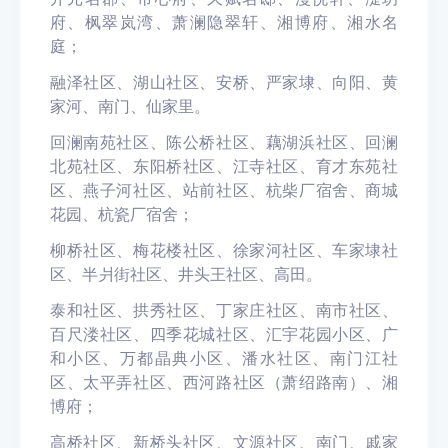
府、枫翠岚湾、萧澜隐翠轩、湘博府、湘水名
庭；
融泽社区、湖山社区、安桥、严家埭、向阳、黄
家河、南门、仙家里。
回澜南苑社区、陈公桥社区、藕湖浜社区、回澜
北苑社区、东阳桥社区、江寺社区、育才东苑社
区、燕子河社区、站前社区、杭柴厂宿舍、商城
花园、杭瓷厂宿舍；
柳桥社区、梅花楼社区、徐家河社区、车家埭社
区、半爿街社区、井头王社区、高田。
泰和社区、拱秀社区、丁家庄社区、南市社区、
百尺溇社区、四季花城社区、汇宇花园小区、广
和小区、万都晶典小区、潘水社区、南门江社
区、太平弄社区、西河路社区（萧绍路南）、湘
博府；
高桥社区、新桥头社区、文源社区、南门、戚家