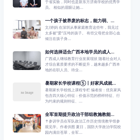
于省实验，同时也是新东方济南学校的优秀学
员。 相似的眉眼让她...
一个孩子被养废的标志，能力弱、...
文/婷妈 在深圳从事家庭教育这些年，我见过
太多被"爱"压垮的孩子。 有些父母把全部心血
倾注在孩子身...
如何选择适合广西本地学员的成人...
广西成人继续教育行业发展现状 随着社会对人
才综合素质要求的不断提升，越来越多广西本
地的在职人员、待业...
暑期家长学校课程⑤丨好家风成就...
暑期家长学校线上课程专栏 编者按：优良家风
包含四大核心特征：价值示范的榜样特征、行
为约束的规则特征、...
全军首期提升政治干部组教施教能...
↑参训学员在军队政治工作历史情境教学馆参
观见学。作者供图 夏日，国防大学政治学院校
园内满目苍翠，全军...