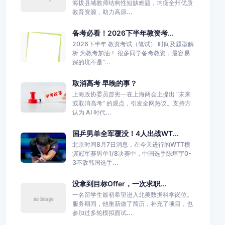
海拔县域教师结构性短缺难题，均衡全州优质
教育资源，助力高原...
备考必看！2026下半年教资考...
2026下半年 教资考试（笔试） 时间及题型解
析 为教考加油！ 很多同学备考教资，最容易
踩的坑不是“...
取消高考 早晚的事？
上海政协委员曾宪一在上海两会上提出 “未来
或取消高考” 的观点，引发全网热议。支持方
认为 AI 时代...
国乒男单全军覆没！4人出战WT...
北京时间8月7日消息，在今天进行的WTT横
滨冠军赛男单1/8决赛中，中国选手陈垣宇0-
3不敌韩国选手...
没拿到目标Offer，一次求职...
一名留学生最初希望进入北美数据科学岗位。
服务期间，他重新做了简历，补充了项目，也
参加过多轮模拟面试...