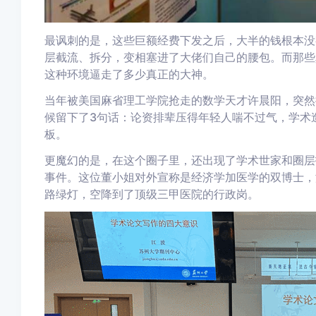
最讽刺的是，这些巨额经费下发之后，大半的钱根本没
层截流、拆分，变相塞进了大佬们自己的腰包。而那些
这种环境逼走了多少真正的大神。
当年被美国麻省理工学院抢走的数学天才许晨阳，突然
候留下了3句话：论资排辈压得年轻人喘不过气，学术
板。
更魔幻的是，在这个圈子里，还出现了学术世家和圈层
事件。这位董小姐对外宣称是经济学加医学的双博士，
路绿灯，空降到了顶级三甲医院的行政岗。