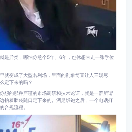
就是异类，哪怕你熬个5年、6年，也休想带走一张学位
早就变成了大型名利场，里面的乱象简直让人三观尽
么定下来的吗？
你想的那种严谨的市场调研和技术论证，就是一群所谓
边拍着脑袋随口定下来的。酒足饭饱之后，一个电话打
的合规流程。