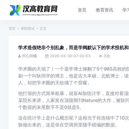
首页
教育资讯
学
首页
求职面试
正文
学术造假绝非个别乱象，而是学阀默认下的学术投机和
开心田螺
2026-05-30 07:20:03
0
次
学术圈的天塌了！一个退学博士捶翻了5个985高校
刷一个叫耿同学的博主，他是吉大本硕、北航博士，读
人，却把学术圈的天给捅了个窟窿。
他打假的方式简单粗暴，就靠AI加统计学，直接对着
某院长来讲，人家发在顶级期刊Nature的大作，被耿
个数据的末尾数字不是0就是5。
这在统计学上是什么概念呢？这相当于你连续中了10
验做出来的，这是坐在空调房里随手瞎编的数据。