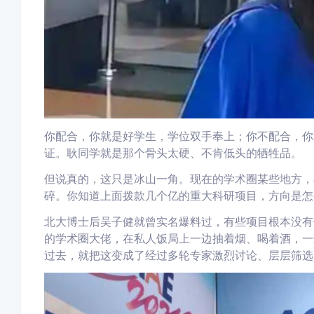
你配合，你就是好学生，学位双手奉上；你不配合，你
证。耿同学就是那个骨头太硬、不肯低头的牺牲品。
但说真的，这只是冰山一角。现在的学术圈某些地方，
碎。你知道上面拨款几个亿的重大科研项目，方向是怎
北大博士后吴子健就曾实名爆料过，有些项目根本没有
的学术圈大佬，在私人饭局上一边抽着烟、喝着酒，一
过去，就把这变成了经过多轮专家激烈讨论、层层筛选