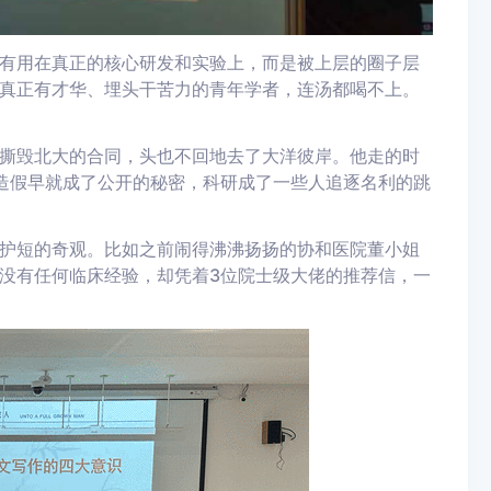
有用在真正的核心研发和实验上，而是被上层的圈子层
真正有才华、埋头干苦力的青年学者，连汤都喝不上。
撕毁北大的合同，头也不回地去了大洋彼岸。他走的时
造假早就成了公开的秘密，科研成了一些人追逐名利的跳
护短的奇观。比如之前闹得沸沸扬扬的协和医院董小姐
没有任何临床经验，却凭着3位院士级大佬的推荐信，一