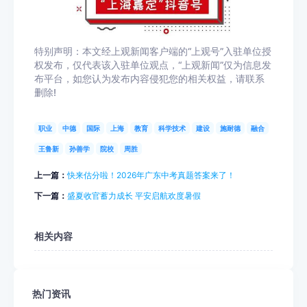
特别声明：本文经上观新闻客户端的“上观号”入驻单位授
权发布，仅代表该入驻单位观点，“上观新闻”仅为信息发
布平台，如您认为发布内容侵犯您的相关权益，请联系
删除!
职业
中德
国际
上海
教育
科学技术
建设
施耐德
融合
王鲁新
孙善学
院校
周胜
上一篇：
快来估分啦！2026年广东中考真题答案来了！
下一篇：
盛夏收官蓄力成长 平安启航欢度暑假
相关内容
热门资讯