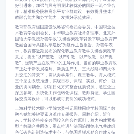
好引进来，加强与具有明显比较优势的国际一流企业合
作，精准服务院校高水平专业群建设，有效提升整体产
教融合能力和办学能力，发挥好示范效应。
教育部教育强国建设战略咨询委员会委员、中国职业技
术教育学会副会长、中华职业教育社常务理事、北京外
国语大学教授孙善学以“关键要素改革背景下职业教育产
教融合国际共建共享建设”为题作主旨报告。孙善学表
示，教育部近期发布的深化职业教育教学关键要素改革
意见，提出“以产定教、以产引教、以产改教、以产促
教”，强调产业在改革中的主导作用。当前的职业教育改
革正处于新发展格局、新质生产力、三大战略和四大体
系交汇的背景下，需从办学条件、课堂教学、育人模式
三个层面系统推进，实现目标、课程、实践、评价、就
业的协同耦合。以项目化方式整合优质资源，通过企业
深度参与、系统化工作包转化课程、教师持证、学生国
际交流等设计，可以形成可复制的成功模式。
上海科学技术职业学院党委书记周胜围绕学校国际产教
融合赋能关键要素改革作专题报告。周胜介绍，近年
来，学校坚持校企共同投入的合作原则，着力构建紧密
型产教融合共同体，重点推进与法国施耐德电气共建绿
色低碳先进制造技术中心，与德国普锐米勒合作建立技