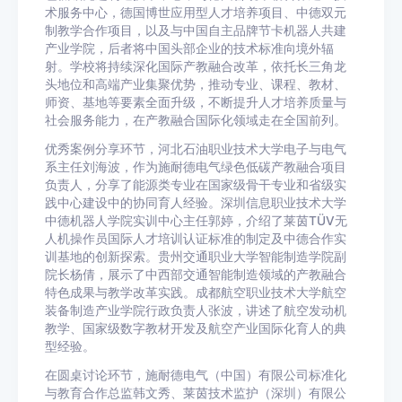
术服务中心，德国博世应用型人才培养项目、中德双元
制教学合作项目，以及与中国自主品牌节卡机器人共建
产业学院，后者将中国头部企业的技术标准向境外辐
射。学校将持续深化国际产教融合改革，依托长三角龙
头地位和高端产业集聚优势，推动专业、课程、教材、
师资、基地等要素全面升级，不断提升人才培养质量与
社会服务能力，在产教融合国际化领域走在全国前列。
优秀案例分享环节，河北石油职业技术大学电子与电气
系主任刘海波，作为施耐德电气绿色低碳产教融合项目
负责人，分享了能源类专业在国家级骨干专业和省级实
践中心建设中的协同育人经验。深圳信息职业技术大学
中德机器人学院实训中心主任郭婷，介绍了莱茵TÜV无
人机操作员国际人才培训认证标准的制定及中德合作实
训基地的创新探索。贵州交通职业大学智能制造学院副
院长杨倩，展示了中西部交通智能制造领域的产教融合
特色成果与教学改革实践。成都航空职业技术大学航空
装备制造产业学院行政负责人张波，讲述了航空发动机
教学、国家级数字教材开发及航空产业国际化育人的典
型经验。
在圆桌讨论环节，施耐德电气（中国）有限公司标准化
与教育合作总监韩文秀、莱茵技术监护（深圳）有限公