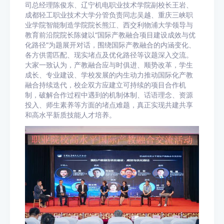
司总经理陈俊东、辽宁机电职业技术学院副校长王岩、
成都轻工职业技术大学分管负责同志吴越、重庆三峡职
业学院智能制造学院院长熊江、西交利物浦大学领导与
教育前沿院院长陈健以“国际产教融合项目建设成效与优
化路径”为题展开对话，围绕国际产教融合的内涵变化、
各方供需匹配、现实堵点及优化路径等议题深入交流。
大家一致认为，产教融合应与时俱进、顺势改革，学生
成长、专业建设、学校发展的内生动力推动国际化产教
融合持续迭代，校企双方应建立可持续的项目合作机
制，破解合作过程中遇到的机制体制、话语理念、资源
投入、师生素养等方面的堵点难题，真正实现共建共享
和高水平新质技能人才培养。