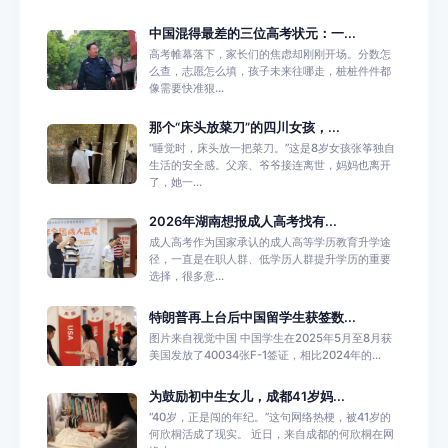
中国混得最差的三位高考状元：一...
高考帷幕落下，家长们的焦虑却刚刚开场。分数怎
么查，志愿怎么填，孩子未来往哪走，桩桩件件都
像需要快准狠...
那个“床头放菜刀”的四川女孩，...
“睡觉时，床头放一把菜刀。”这是8岁女孩张筝独自
生活的安全感。父亲、爷爷接连离世，妈妈也离开
了，她一...
2026年湖南想报成人高考找有...
成人高考作为国家承认的成人高等学历教育升学途
径，一直是在职人群、低学历人群提升学历的重要
选择，很多意...
特朗普再上台后中国留学生获签数...
图片来自视觉中国 中国学生在2025年5月至8月获
美国发放了40034张F-1签证，相比2024年的...
为鼓励初中生女儿，成都41岁妈...
“40岁，正是闯的年纪。”这句网络热梗，被41岁的
何欣桐活成了现实。 近日，来自成都的何欣桐在网