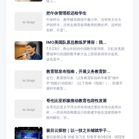
络上...
把午休管理权还给学生
午休时分，教学楼安静得不像小学。没有班主任大
声的呵斥，没有走廊里值周教师的脚步声。这样的
安静，不是“...
IMO美国队原总教练罗博深：我...
7月23日，两位年轻的中国数学家邓煜、王虹在美国
费城举行的国际数学家大会上双双获得菲尔兹奖。
这也是中...
教育部发布指南，开展义务教育阶...
近日，教育部印发《义务教育阶段科学教育“做中
学”领航行动指南》（以下简称《指南》），部署开
展科学教育...
哥伦比亚积极推动教育包容性发展
在哥伦比亚太平洋沿岸布埃纳文图拉市埃尔皮塔尔
村，一所采用高脚屋设计的新建学校在茂密雨林中
格外醒目。学...
极目云探校｜以一技之长铺就学子...
极目新闻记者 肖杨 实习生 邹美琴 8月6日8：00至8