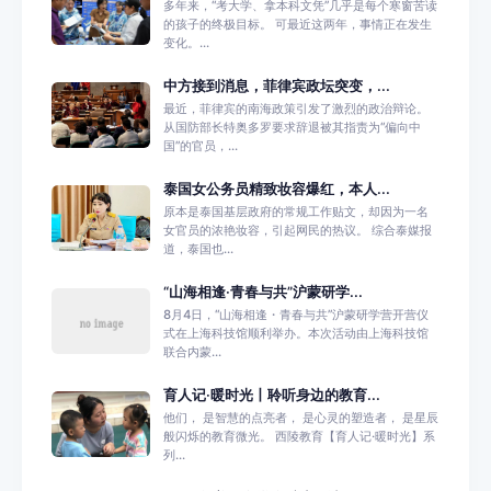
多年来，“考大学、拿本科文凭”几乎是每个寒窗苦读
的孩子的终极目标。 可最近这两年，事情正在发生
变化。...
中方接到消息，菲律宾政坛突变，...
最近，菲律宾的南海政策引发了激烈的政治辩论。
从国防部长特奥多罗要求辞退被其指责为“偏向中
国”的官员，...
泰国女公务员精致妆容爆红，本人...
原本是泰国基层政府的常规工作贴文，却因为一名
女官员的浓艳妆容，引起网民的热议。 综合泰媒报
道，泰国也...
“山海相逢·青春与共”沪蒙研学...
8月4日，“山海相逢・青春与共”沪蒙研学营开营仪
式在上海科技馆顺利举办。本次活动由上海科技馆
联合内蒙...
育人记·暖时光丨聆听身边的教育...
他们， 是智慧的点亮者， 是心灵的塑造者， 是星辰
般闪烁的教育微光。 西陵教育【育人记·暖时光】系
列...