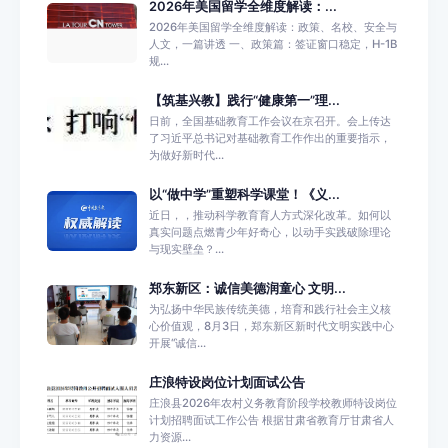
2026年美国留学全维度解读：...
2026年美国留学全维度解读：政策、名校、安全与
人文，一篇讲透 一、政策篇：签证窗口稳定，H-1B
规...
【筑基兴教】践行“健康第一”理...
日前，全国基础教育工作会议在京召开。会上传达
了习近平总书记对基础教育工作作出的重要指示，
为做好新时代...
以“做中学”重塑科学课堂！《义...
近日，，推动科学教育育人方式深化改革。如何以
真实问题点燃青少年好奇心，以动手实践破除理论
与现实壁垒？...
郑东新区：诚信美德润童心 文明...
为弘扬中华民族传统美德，培育和践行社会主义核
心价值观，8月3日，郑东新区新时代文明实践中心
开展“诚信...
庄浪特设岗位计划面试公告
庄浪县2026年农村义务教育阶段学校教师特设岗位
计划招聘面试工作公告 根据甘肃省教育厅甘肃省人
力资源...