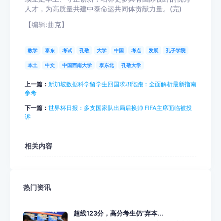
人才，为高质量共建中泰命运共同体贡献力量。(完)
【编辑:曲克】
教学
泰东
考试
孔敬
大学
中国
考点
发展
孔子学院
本土
中文
中国西南大学
泰东北
孔敬大学
上一篇：
新加坡数据科学留学生回国求职陪跑：全面解析最新指南
参考
下一篇：
世界杯日报：多支国家队出局后换帅 FIFA主席面临被投
诉
相关内容
热门资讯
超线123分，高分考生仍“弃本...