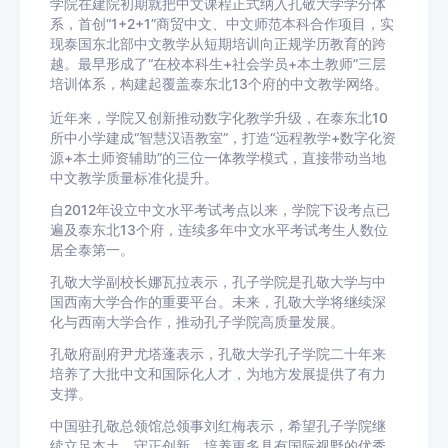
学院在建院初期就把中文课程正式纳入孔敬大学学分体
系，首创“1+2+1”商贸中文、中文师范本科合作项目，实
现泰国东北部中文教学从短期培训向正规学历教育的跨
越。最早形成了“在校本科生+社会学员+本土教师”三层
培训体系，构建起覆盖泰东北13个府的中文教学网络。
近年来，学院又创新推动数字化教学升级，在泰东北10
所中小学建成“智慧汉语教室”，打造“远程教学+数字化资
源+本土师资辅助”的三位一体教学模式，直接带动当地
中文教学质量标准化提升。
自2012年设立中文水平考试考点以来，学院下设考点已
遍及泰东北13个府，连续多年中文水平考试考生人数位
居全泰第一。
孔敬大学副校长娜瓦拉表示，孔子学院是孔敬大学与中
国西南大学合作的重要平台。未来，孔敬大学将继续深
化与西南大学合作，推动孔子学院高质量发展。
孔敬府副府尹尤塔蓬表示，孔敬大学孔子学院二十年来
培养了大批中文和国际化人才，为地方发展提供了有力
支撑。
中国驻孔敬总领馆总领事刘红梅表示，希望孔子学院继
续立足本土、守正创新，培养更多具有国际视野的优秀