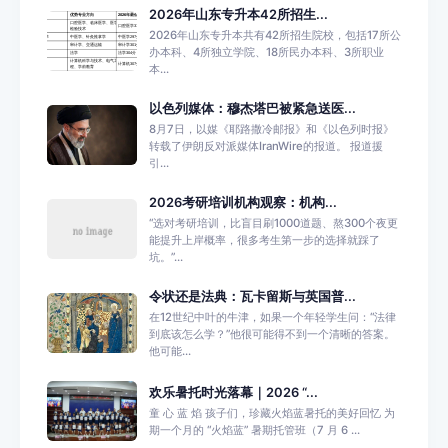
2026年山东专升本42所招生...
2026年山东专升本共有42所招生院校，包括17所公
办本科、4所独立学院、18所民办本科、3所职业
本...
以色列媒体：穆杰塔巴被紧急送医...
8月7日，以媒《耶路撒冷邮报》和《以色列时报》
转载了伊朗反对派媒体IranWire的报道。 报道援
引...
2026考研培训机构观察：机构...
“选对考研培训，比盲目刷1000道题、熬300个夜更
能提升上岸概率，很多考生第一步的选择就踩了
坑。”...
令状还是法典：瓦卡留斯与英国普...
在12世纪中叶的牛津，如果一个年轻学生问：“法律
到底该怎么学？”他很可能得不到一个清晰的答案。
他可能...
欢乐暑托时光落幕｜2026 “...
童 心 蓝 焰 孩子们，珍藏火焰蓝暑托的美好回忆 为
期一个月的 “火焰蓝” 暑期托管班（7 月 6 ...