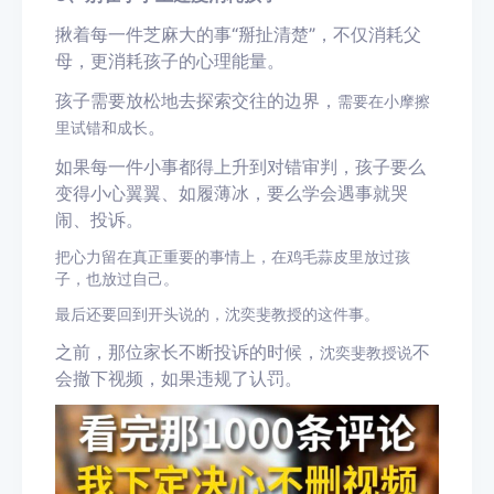
揪着每一件芝麻大的事
“
掰扯清楚
”
，不仅消耗父
母，更消耗孩子的心理能量。
孩子需要放松地去探索交往的边界，
需要在小摩擦
。
里试错和成长
如果每一件小事都得上升到对错审判，孩子要么
变得小心翼翼、如履薄冰，要么学会遇事就哭
闹、投诉。
把心力留在真正重要的事情上，在鸡毛蒜皮里放过孩
子，也放过自己。
最后
还要回到开头说的，沈奕斐教授的这件事。
之前，那位家长不断投诉的时候，
不
沈奕斐教授说
会撤下视频，如果违规了认罚。