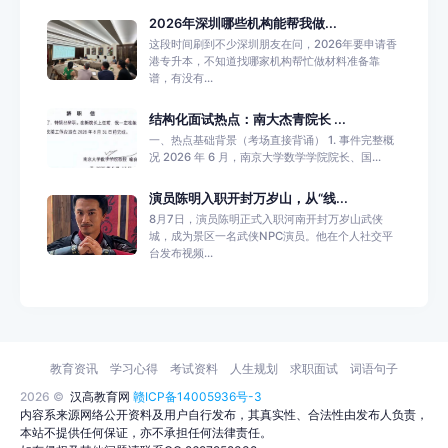
2026年深圳哪些机构能帮我做...
这段时间刷到不少深圳朋友在问，2026年要申请香
港专升本，不知道找哪家机构帮忙做材料准备靠
谱，有没有...
结构化面试热点：南大杰青院长 ...
一、热点基础背景（考场直接背诵） 1. 事件完整概
况 2026 年 6 月，南京大学数学学院院长、国...
演员陈明入职开封万岁山，从“线...
8月7日，演员陈明正式入职河南开封万岁山武侠
城，成为景区一名武侠NPC演员。他在个人社交平
台发布视频...
教育资讯
学习心得
考试资料
人生规划
求职面试
词语句子
2026 ©
汉高教育网
赣ICP备14005936号-3
内容系来源网络公开资料及用户自行发布，其真实性、合法性由发布人负责，
本站不提供任何保证，亦不承担任何法律责任。