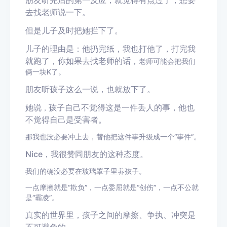
朋友听完后的第一反应，就觉得有点过了，想要
去找老师说一下。
但是儿子及时把她拦下了。
儿子的理由是：他扔完纸，我也打他了，打完我
就跑了，你如果去找老师的话，
老师
可能
会把我们
俩一块
K了
。
朋友听孩子这么一说，也就放下了。
她说
孩子
自己不觉得这是一件丢人的事，他也
，
不觉得自己是受害者。
那我
也没必要
冲上去，替他把这件事
升级成
一个“
事件”
。
N
ice
，我很赞同朋友的这种态度。
我们的确没必要在玻璃罩子里养孩子。
一点摩擦
就
是
“
欺负
”
，一点委屈
就
是
“
创伤
”
，一点不公
就
是
“
霸凌
”
。
真实的世界里，孩子之间的摩擦、争执、冲突是