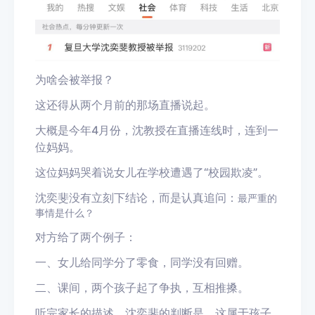
为啥会被举报？
这还得从两个月前的那场直播说起。
大概是今年
4月份
，沈教授在直播连线时，连到一
位妈妈。
这位妈妈
哭着说女儿在学校遭遇了
“
校园欺
凌
”
。
沈奕斐没有立刻下结论，而是
认真
追问：
最严重的
事情是什么？
对方给了两个例子：
一、女儿给同学分了零食，同学没有回赠。
二、课间，两个孩子
起了争执，互相
推搡。
听完家长的描述，
沈奕斐的判断是
，
这属于
孩子