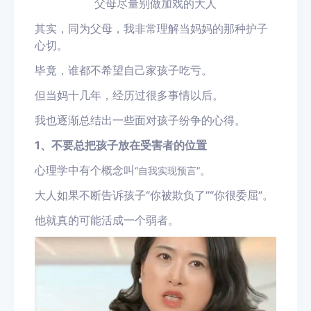
父母尽量别做加戏的大人
其实，同为父母，我非常理解当妈妈的那种护子
心切。
毕竟，谁都不希望自己家孩子吃亏。
但当妈十几年，经历过很多事情以后。
我也逐渐总结出一些面对孩子纷争的心得。
1、不要总把孩子放在受害者的位置
心理学中有个概念叫
。
“
自我实现预言
”
大人如果
不断告诉孩子
“
你被欺负了
”“
你很委屈
”。
他就真的
可能
活成一个弱者。