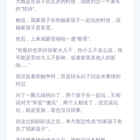
大概是在孩子四五岁的时候，我收到过一个家长
的
“投诉”。
她说，我家孩子在和她家孩子一起玩的时候，说
她家孩子是笨蛋。
然后，上来就噼里啪啦一通
“教育”。
“你最好也管好你家大儿子，你小儿子这么说，很
可能是受你大儿子影响，或者家里其他人的影
响
.....
”
我没急着和她争辩，而是转头问了问吉米事情的
经过。
问了一圈儿搞明白了，
两个孩子在
一起
玩，互相
说对方“
笨蛋”“傻瓜”，两个人都说了，说完该玩
玩，嬉皮笑脸，谁也没当回事
。
但
这位妈妈听说之后，单方面定性成
“
你家孩子欺
负了我家孩子
”
。
弄清楚事情的缘由之后，我也没过多解释。