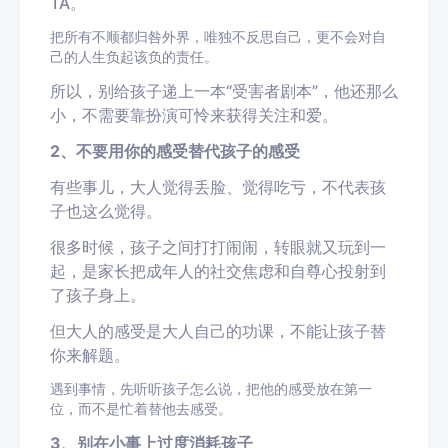
TA
。
把所有不顺都归咎外界，唯独不反思自己
，
更不会对自
己的人生负起该负的责任。
所以，
别给孩子递上一本
“
受害者剧本
”
，他还那么
小，不需要靠扮演可怜来获得
关注和爱
。
2、不要用你的感受替代孩子的感受
有些事儿，大人
觉得丢脸、觉得吃亏，不代表孩
子也这么觉得。
很多时候，孩子之间打打闹闹，转眼就又玩到一
起，是
家长
把成年人的社交焦虑和自尊心投射到
了孩子身上。
但大人
的感受是
大人自己
的功课，
不能
让孩子替
你
来解题。
遇到事情，
先听听孩子怎么说，把他的感受放在第一
位，而不是忙着替他去感受。
3、别在小事上过度消耗孩子