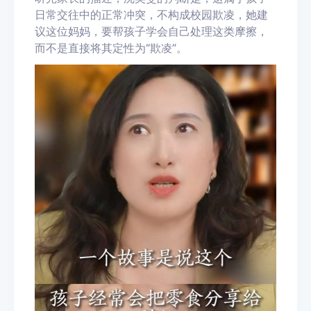
日常交往
中的正常冲突，不构成校园欺凌
，
她建
议
这位妈妈，
要
帮孩子学会自己处理这类摩擦，
而不是直接将其定性为
“欺
凌
”
。