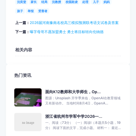
沈奕斐
家长
结局
沈教授
校园欺凌
处理
儿子
妈妈
孩子
举报
受害者
上一篇：
2026届河南豫南名校高三模拟预测联考语文试卷及答案
下一篇：
曝字母哥不愿加盟勇士 勇士将目标转向伦纳德
相关内容
热门资讯
面向K12教师和大学师生，Op...
图源：Unsplash 开学季来临，OpenAI在教育领域
又有新动作。 当地时间8月4日，OpenA...
浙江省杭州市学军中学2026—...
一、阅读（73分） （一）阅读Ⅰ（本题共5小题，19
分） 阅读下面的文字，完成小题。 材料一： 最近...