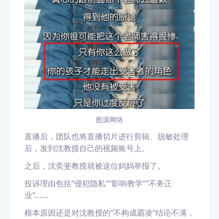
图源网络
直播后，团队也将直播切片
进行
剪辑、脱敏处理
后，发到沈教授自己的视频账号上。
之后，沈奕斐教授就被这位妈妈举报了。
投诉理由包括
“侵犯隐私”“影响教学”“不务正
业”......
根本原因还是对沈教授的
“不构成霸凌”结论不满，