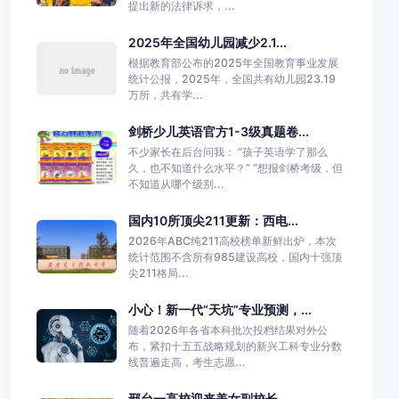
提出新的法律诉求，...
2025年全国幼儿园减少2.1...
根据教育部公布的2025年全国教育事业发展
统计公报，2025年，全国共有幼儿园23.19
万所，共有学...
剑桥少儿英语官方1-3级真题卷...
不少家长在后台问我： “孩子英语学了那么
久，也不知道什么水平？” “想报剑桥考级，但
不知道从哪个级别...
国内10所顶尖211更新：西电...
2026年ABC纯211高校榜单新鲜出炉，本次
统计范围不含所有985建设高校，国内十强顶
尖211格局...
小心！新一代“天坑”专业预测，...
随着2026年各省本科批次投档结果对外公
布，紧扣十五五战略规划的新兴工科专业分数
线普遍走高，考生志愿...
邢台一高校迎来美女副校长