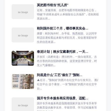
莫把图书馆当“托儿所”
近期，安徽淮南、合肥等地图书馆相继发布公告，
明确“不得将未成年人单独留在公共场所”，否则将联
系派出所...
刚到国外前三个月，哪些事其实会...
摘要：刚到海外时，办手续、熟悉校园、认识同学
和适应课程看起来都与求职无关，却会逐渐影响学
生的信息来源...
春泥计划｜桐乡宝藏暑托班，一天...
开发区（高桥街道）漕泾村内，一座白墙黑瓦、古
色古香的四合院静静坐落。这里便是漕泾学堂，村
里人气爆棚的...
到底是什么“工艺”催生了“预制...
▲近日，“预制娃”的图片在社交平台引发关注。 图/
社交平台 这个暑假，一张“预制娃”的图片在社交平
台...
国开专升本服务商应用场景、适配...
国开专升本服务商是指围绕国家开放大学专升本学
历教育提供教学支持、学籍管理、学习过程服务等