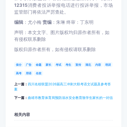
12315
消费者投诉举报电话进行投诉举报，市场
监管部门将依法严厉查处。
编辑
：尤小梅
责编
：朱琳 终审：丁东明
声明：
本
文文字、图片版权均归原作者所有，如
有侵权联系删除
版权归原作者所有，如有侵权请联系删除
保分
广告
命题
家长
考试
考生
宣传
湖北
内容
培训
高考
用语
名校
上一篇：
四川名校联盟2026届高三冲刺大联考语文试题及参考答
案
下一篇：
曲靖市教育体育局预防溺水安全教育致学生家长的一封信
相关内容