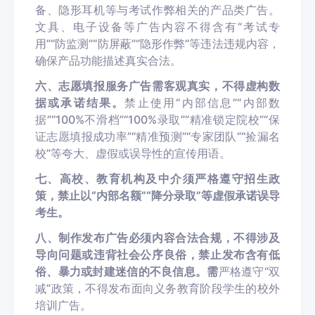
备、隐形耳机等与考试作弊相关的产品类广告。
文具、电子设备等广告内容不得含有“考试专
用”“防监测”“防屏蔽”“隐形作弊”等违法违规内容，
确保产品功能描述真实合法。
六、志愿填报服务广告需客观真实，不得虚构数
据或承诺结果。
禁止使用“内部信息”“内部数
据”“100%不滑档”“100%录取”“精准锁定院校”“保
证志愿填报成功率”“精准预测”“专家团队”“捡漏名
校”等夸大、虚假或误导性的宣传用语。
七、高校、教育机构及中介须严格遵守招生政
策，禁止以“内部名额”“降分录取”等虚假承诺误导
考生。
八、制作发布广告必须内容合法合规，不得涉及
导向问题或违背社会公序良俗，禁止发布含有低
俗、暴力或封建迷信的不良信息。
需
严格遵守“双
减”政策，不得发布面向义务教育阶段学生的校外
培训广告。