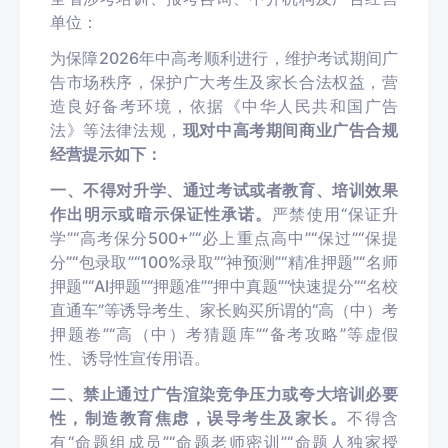
单位：
为保障2026年中高考顺利进行，维护考试期间广
告市场秩序，保护广大考生及家长合法权益，营
造良好备考环境，依据《中华人民共和国广告
法》等法律法规，
现对中高考期间商业广告合规
经营提示如下：
一、不得对升学、通过考试或者教育、培训效果
作出明示或暗示保证性承诺。
严禁使用“保证升
学”“高考保分500+”“必上重点高中”“保过”“保提
分”“包录取”“100%录取”“神预测”“精准押题”“名师
押题”“AI押题”“押题准”“押中真题”“快速提分”“名校
直通车”等诱导考生、家长购买所谓的“高（中）考
押题卷”“高（中）考猜题库”“备考攻略”等虚假
性、诱导性宣传用语。
二、禁止通过广告渲染竞争压力或夸大培训必要
性，制造教育焦虑，误导考生及家长。
不得含
有“命题组成员”“命题老师密训”“命题人独家授