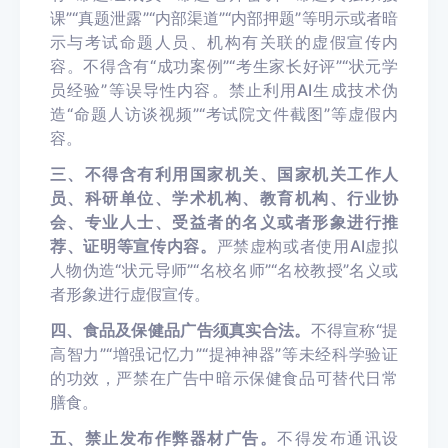
课”“真题泄露”“内部渠道”“内部押题”等明示或者暗
示与考试命题人员、机构有关联的虚假宣传内
容。不得含有“成功案例”“考生家长好评”“状元学
员经验”等误导性内容。禁止利用AI生成技术伪
造“命题人访谈视频”“考试院文件截图”等虚假内
容。
三、不得含有利用国家机关、国家机关工作人
员、科研单位、学术机构、教育机构、行业协
会、专业人士、受益者的名义或者形象进行推
荐、证明等宣传内容。
严禁虚构或者使用AI虚拟
人物伪造“状元导师”“名校名师”“名校教授”名义或
者形象进行虚假宣传。
四、食品及保健品广告须真实合法。
不得宣称“提
高智力”“增强记忆力”“提神神器”等未经科学验证
的功效，严禁在广告中暗示保健食品可替代日常
膳食。
五、禁止发布作弊器材广告。
不得发布通讯设