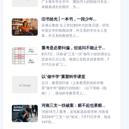
广大青年学生手中。通知书上的院校与专业，
承载着成长的期许，为...
旧书拾光 | 一本书，一段少年...
巫漪云教授 在上世纪80年代的复旦园，研究
外国文学的氛围浓厚，外文系的学生令人羡
慕，外文系的教授受人...
重考是必要纠偏，但追问不能止于...
8月7日，河南省“三支一扶”领导小组协调办公
室发布正式公告。根据公安机关侦查查明，7
月11日全省“三...
以“做中学”重塑科学课堂
近日，教育部印发《义务教育阶段科学教
育“做中学”领航行动指南》（以下简称《指
南》），推动科学教育育人...
河南三支一扶破案：赔不起也要赔...
河南14万人重考，这笔账该由谁埋单 河南省
2026年"三支一扶"笔试，7月11日开考，报名
14115...