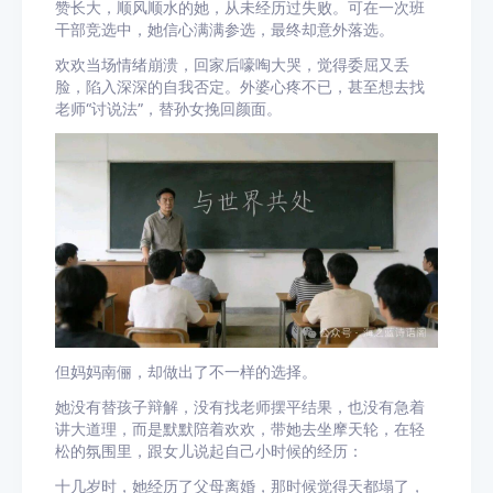
赞长大，顺风顺水的她，从未经历过失败。可在一次班
干部竞选中，她信心满满参选，最终却意外落选。
欢欢当场情绪崩溃，回家后嚎啕大哭，觉得委屈又丢
脸，陷入深深的自我否定。外婆心疼不已，甚至想去找
老师“讨说法”，替孙女挽回颜面。
但妈妈南俪，却做出了不一样的选择。
她没有替孩子辩解，没有找老师摆平结果，也没有急着
讲大道理，而是默默陪着欢欢，带她去坐摩天轮，在轻
松的氛围里，跟女儿说起自己小时候的经历：
十几岁时，她经历了父母离婚，那时候觉得天都塌了，