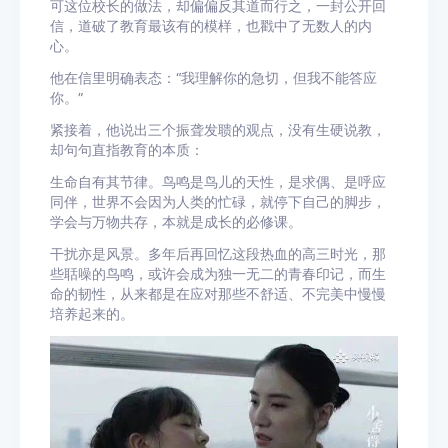
可这位校长的做法，却偏偏反其道而行之，一封公开回
信，道破了教育最该有的模样，也戳中了无数人的内
心。
他在信里明确表态：“我理解你的急切，但我不能答应
你。”
紧接着，他说出三个振聋发聩的观点，没有生硬说教，
却句句直指教育的本质：
生命自有其节律。鸟鸣是鸟儿的天性，是求偶、是呼应
同伴，世界不会因为人类的忙碌，就停下自己的脚步，
学会与万物共存，本就是成长的必修课。
干扰亦是风景。多年后再回忆这段热血的高三时光，那
些聒噪的鸟鸣，或许会成为独一无二的青春印记，而生
命的韧性，从来都是在应对那些不舒适、不完美中慢慢
培养起来的。