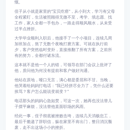
慨。
侄子从小就是家里的“宝贝疙瘩”，从小到大，学习有父母
全程紧盯，生活被照顾得无微不至，考学、填志愿、找
工作，家人全都一手包办，一路走得顺风顺水，从未受
过半点挫折。
大学毕业顺利入职后，他接手了一个小项目，连续几周
加班加点，熬了无数个夜晚打磨方案。可就在执行前
夕，客户突然临时变卦，直接推翻了所有方案，之前所
有的努力，全都付诸东流。
这本就不是他一个人的错，可领导在部门会议上批评了
他，质问他为何没有提前和客户做好沟通。
他站在原地，哑口无言，满心都是委屈和不甘。当晚，
他哭着给妈妈打电话：“我已经拼尽全力了，凭什么还要
挨骂？客户怎么能说变就变？”
电话那头的妈妈心急如焚，可这一次，她再也没法替儿
子摆平麻烦，没法替他直面职场的风雨。
经此一事，侄子彻底被挫败击垮，连续几天消极怠工，
最后干脆递了辞职信，躲在家里不肯出门，整日消沉颓
废，走不出这场小小的挫折。