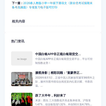
下一篇：
2026春人教版小学一年级下册语文《新全优考试报期末
备考高频题》专项复习电子版可打印
相关内容
热门资讯
中国白银APP非正规白银期货交...
中国白银APP非正规白银期货交易平台，平台可控
制指数走势！
滕图身影｜精彩回顾：“童蒙养正...
2026年8月1日，正值中国人民解放军建军99周年之
际，滕州市图书馆综合阅览室内红星闪耀、书香四
溢。...
跌了大半年，利好来了
来源：图虫 三大指数低开高走集体收涨。沪指涨
1.47%，创业板指涨1.32%，科创50大涨4.78%...