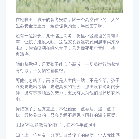
在她眼里，孩子的备考安静，比一个高空作业的工人的
生命安全更重要，这份偏执的爱，早已变了味。
还有一位家长，儿子临近高考，夜里小区池塘的青蛙叫
声，让孩子难以入眠。这位家长竟连夜跑到超市买来杀
虫剂，偷偷喷洒在绿化带里，只为毒死那些青蛙，换一
夜清净。
他们都觉得，只要孩子能安心高考，一切极端行为都情
有可原，一切牺牲都值得。
可他们忽略了，高考只是人生的一站，不是全部。孩子
终究要走出考场，走进真实的社会，那里没有绝对的安
静，没有事事顺遂的安排，更没有人为他们挡掉所有风
雨。
你把孩子护在真空里，不让他受一点委屈、遇一点干
扰，最终养出的，只会是经不起风吹雨打的温室巨婴。
未经“不如意教育”的孩子，扛不住半点风雨
知乎上一位网友，分享过自己侄子的经历，让人无比感