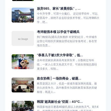
放弃985、家长“凌晨排队”，...
今年升学季，可谓十分魔幻。 还记得早些年，可以
进普高中，就绝不会去职业技术学校，可以考985大
学，绝...
考淬能强本领 以学促干砺精兵
荆门晚报讯(通讯员朱雅婷 肖荣荣)近日，中岸城市
运营公司组织开展物业理论知识专项考试，各在管
项目负责...
“恭喜儿子被2所大学录取”，低...
去年邻居家的弟弟高考发挥失常，分数刚过专科
线，一家人心里又焦虑又不甘。可就在填报志愿结
束没多久，却陆...
政在协商 | 一场协商会，破题...
教育是国之大计，也是一座城市最深厚的底蕴、最
持久的竞争力。高中教育作为国民教育体系的关键
枢纽，既是人...
韩国“超高龄社会”切面：40℃...
韩国多地连日遭遇40摄氏度以上的炎热天气。8月4
日，首都圈首次发布高温重大预警（最高等级），