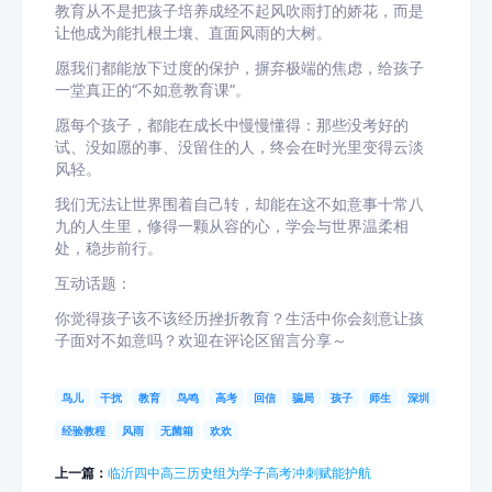
教育从不是把孩子培养成经不起风吹雨打的娇花，而是
让他成为能扎根土壤、直面风雨的大树。
愿我们都能放下过度的保护，摒弃极端的焦虑，给孩子
一堂真正的“不如意教育课”。
愿每个孩子，都能在成长中慢慢懂得：那些没考好的
试、没如愿的事、没留住的人，终会在时光里变得云淡
风轻。
我们无法让世界围着自己转，却能在这不如意事十常八
九的人生里，修得一颗从容的心，学会与世界温柔相
处，稳步前行。
互动话题：
你觉得孩子该不该经历挫折教育？生活中你会刻意让孩
子面对不如意吗？欢迎在评论区留言分享～
鸟儿
干扰
教育
鸟鸣
高考
回信
骗局
孩子
师生
深圳
经验教程
风雨
无菌箱
欢欢
上一篇：
临沂四中高三历史组为学子高考冲刺赋能护航