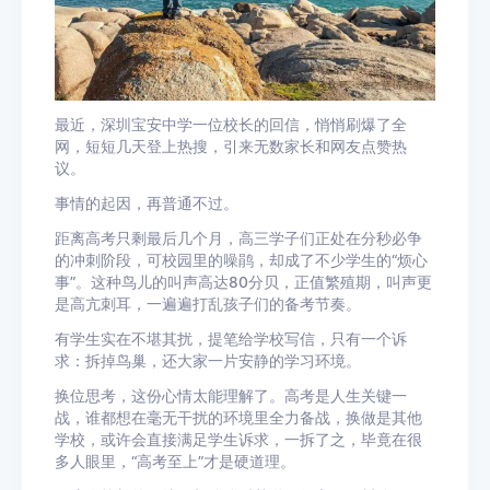
最近，深圳宝安中学一位校长的回信，悄悄刷爆了全
网，短短几天登上热搜，引来无数家长和网友点赞热
议。
事情的起因，再普通不过。
距离高考只剩最后几个月，高三学子们正处在分秒必争
的冲刺阶段，可校园里的噪鹃，却成了不少学生的“烦心
事”。这种鸟儿的叫声高达80分贝，正值繁殖期，叫声更
是高亢刺耳，一遍遍打乱孩子们的备考节奏。
有学生实在不堪其扰，提笔给学校写信，只有一个诉
求：拆掉鸟巢，还大家一片安静的学习环境。
换位思考，这份心情太能理解了。高考是人生关键一
战，谁都想在毫无干扰的环境里全力备战，换做是其他
学校，或许会直接满足学生诉求，一拆了之，毕竟在很
多人眼里，“高考至上”才是硬道理。