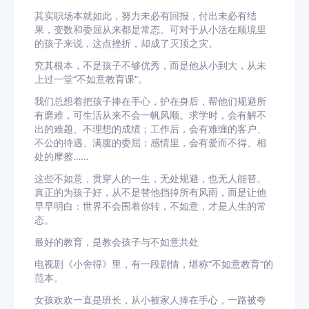
其实职场本就如此，努力未必有回报，付出未必有结
果，变数和委屈从来都是常态。可对于从小活在顺境里
的孩子来说，这点挫折，却成了灭顶之灾。
究其根本，不是孩子不够优秀，而是他从小到大，从未
上过一堂“不如意教育课”。
我们总想着把孩子捧在手心，护在身后，帮他们规避所
有磨难，可生活从来不会一帆风顺。求学时，会有解不
出的难题、不理想的成绩；工作后，会有难缠的客户、
不公的待遇、满腹的委屈；感情里，会有爱而不得、相
处的摩擦……
这些不如意，贯穿人的一生，无处规避，也无人能替。
真正的为孩子好，从不是替他挡掉所有风雨，而是让他
早早明白：世界不会围着你转，不如意，才是人生的常
态。
最好的教育，是教会孩子与不如意共处
电视剧《小舍得》里，有一段剧情，堪称“不如意教育”的
范本。
女孩欢欢一直是班长，从小被家人捧在手心，一路被夸