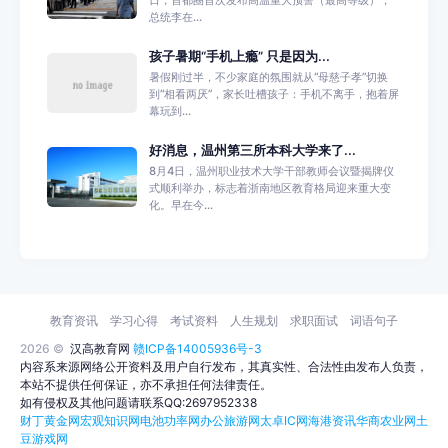
总统李在...
孩子暑期“手机上瘾” 只是因为...
暑假刚过半，不少家庭的氛围就从“母慈子孝”切换
到“相看两厌”，家长吐槽孩子：手机不离手，抱着屏
幕玩到...
好消息，温州第三所本科大学来了...
8月4日，温州职业技术大学干部教师会议暨揭牌仪
式顺利举办，标志着浙南地区教育格局迎来重大变
化。早在今...
教育资讯
学习心得
考试资料
人生规划
求职面试
词语句子
2026 ©
汉高教育网
赣ICP备14005936号-3
内容系来源网络公开资料及用户自行发布，其真实性、合法性由发布人负责，
本站不提供任何保证，亦不承担任何法律责任。
如有侵权及其他问题请联系QQ:2697952338
财丁黄金网
宏观知识网
电池功率网
办公旅游网
太卓IC网
海港资讯
华商农业网
土
豆游戏网