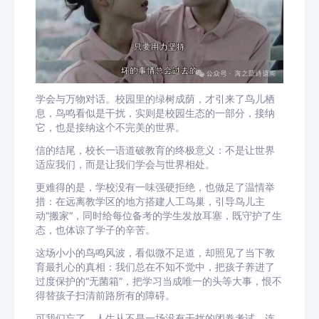
学会与万物对话。校园里的绿树成荫，才引来了鸟儿栖
息，鸟鸣看似是干扰，实则是校园生态的一部分，接纳
它，也是接纳这个不完美的世界。
信的结尾，校长一语道破教育的终极意义：不是让世界
适应我们，而是让我们学会与世界相处。
更难得的是，学校没有一味强硬拒绝，也做足了温情举
措：在远离教学区的地方搭建人工鸟巢，引导鸟儿主
动“搬家”，同时给每位备考的学生发放耳塞，既守护了生
态，也体谅了学子的辛苦。
这场小小的鸟鸣风波，看似微不足道，却照见了当下教
育最扎心的真相：我们总在不知不觉中，把孩子养进了
过度保护的“无菌箱”，把学习当成唯一的头等大事，恨不
得替孩子扫清前路所有的障碍。
可我们忘了，人生从不是一场没有干扰的闭卷考试，连