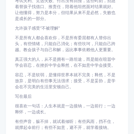
考试失利、竞选失败、付出没有回报，这些时刻，别急
着替孩子找借口、推责任，陪着他坦然面对结果就好。
让他懂得，努力是本分，但结果从来不是必然，失败也
是成长的一部分。
允许孩子感受“不被理解”
不是所有人都会喜欢你，不是所有委屈都有人替你出
头，有些情绪，只能自己消化；有些坎坷，只能自己跨
越。教会孩子与自己和解，远比事事依赖他人更重要。
真正强大的人，从不是拥有一路坦途，而是能在喧嚣中
学会容忍，在挫折中学会释然，在不如意中学会接受。
容忍，不是软弱，是懂得世界本就不完美；释然，不是
放弃，是明白有些事无法强求；接受，不是妥协，是学
会在不完美的生活里安顿自己。
写在最后
很喜欢一句话：人生本就是一边接纳，一边前行；一边
释怀，一边成长。
有些声音，躲不掉，就试着倾听；有些风雨，挡不住，
就撑起伞前行；有些不如意，避不开，就学着接纳。