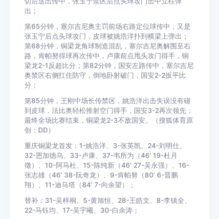
切后送出传中，张玉宁禁区后点头球攻门击中立柱弹
出；
第65分钟，塞尔吉尼奥主罚前场右路定位球传中，又是
张玉宁后点头球攻门，皮球被姚浩洋扑到横梁上弹出；
第68分钟，铜梁龙角球制造混乱，塞尔吉尼奥解围至右
路，肯帕努得球再次传中，卢康前点甩头攻门得手，铜
梁龙2-1反超比分；第82分钟，国安左路传中，塞尔吉尼
奥禁区右侧扛住防守，倒地卧射破门，国安2-2扳平比
分；
第85分钟，王刚中场长传禁区，姚浩洋出击失误没有碰
到皮球，法比奥轻松推射空门得手，国安3-2再次领先；
最终全场比赛结束，铜梁龙2-3不敌国安。（搜狐体育原
创：DD）
重庆铜梁龙首发：1-姚浩洋、3-张英凯、24-刘明仕、
32-恩加德乌、33-卢康、37-韦所为（46’ 19-杜月
徵）、10-阿马杜、15-陈纯新（46’ 27-吴永强）、16-
张志雄（46’ 38-阮奇龙）、9-肯帕努（80’ 6-晋鹏
翔）、11-迪马塔（84’ 7-向余望）；
替补：31-吴梓桐、5-黄旭恒、28-王皓文、8-李镇全、
22-马钰均、17-吴宇曦、30-白余涛；