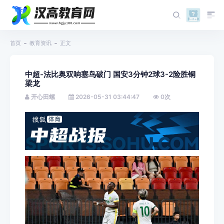
首页
教育资讯
正文
中超-法比奥双响塞鸟破门 国安3分钟2球3-2险胜铜
梁龙
开心田螺
2026-05-31 03:44:47
0
次