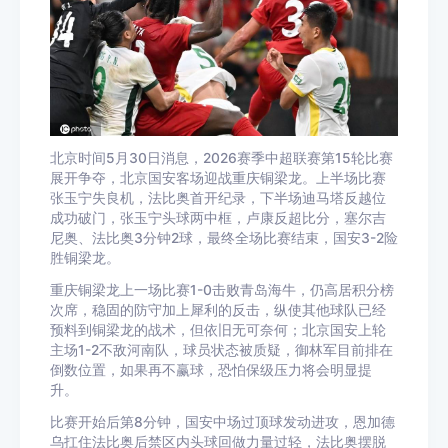
北京时间5月30日消息，2026赛季中超联赛第15轮比赛
展开争夺，北京国安客场迎战重庆铜梁龙。上半场比赛
张玉宁失良机，法比奥首开纪录，下半场迪马塔反越位
成功破门，张玉宁头球两中框，卢康反超比分，塞尔吉
尼奥、法比奥3分钟2球，最终全场比赛结束，国安3-2险
胜铜梁龙。
重庆铜梁龙上一场比赛1-0击败青岛海牛，仍高居积分榜
次席，稳固的防守加上犀利的反击，纵使其他球队已经
预料到铜梁龙的战术，但依旧无可奈何；北京国安上轮
主场1-2不敌河南队，球员状态被质疑，御林军目前排在
倒数位置，如果再不赢球，恐怕保级压力将会明显提
升。
比赛开始后第8分钟，国安中场过顶球发动进攻，恩加德
乌扛住法比奥后禁区内头球回做力量过轻，法比奥摆脱