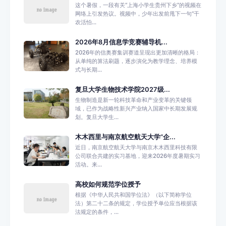
这个暑假，一段有关“上海小学生贵州下乡”的视频在
网络上引发热议。视频中，少年出发前甩下一句“干
农活怕...
2026年8月信息学竞赛辅导机...
2026年的信奥赛集训赛道呈现出更加清晰的格局：
从单纯的算法刷题，逐步演化为教学理念、培养模
式与长期...
复旦大学生物技术学院2027级...
生物制造是新一轮科技革命和产业变革的关键领
域，已作为战略性新兴产业纳入国家中长期发展规
划。复旦大学生...
木木西里与南京航空航天大学“企...
近日，南京航空航天大学与南京木木西里科技有限
公司联合共建的实习基地，迎来2026年度暑期实习
活动。来...
高校如何规范学位授予
根据《中华人民共和国学位法》（以下简称学位
法）第二十二条的规定，学位授予单位应当根据该
法规定的条件，...