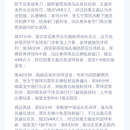
防守后形成单刀，随即被恩加德乌从身后拉倒，主裁并
未作出任何吹罚，随后VAR介入，经过回看主裁认为并
没犯规，比赛继续；第15分钟，张玉宁禁区内断下姚浩
洋的脚下球，转身射门被封堵，法比奥补射空门再次被
恩加德乌铲出底线；
第31分钟，塞尔吉尼奥开出右侧角球传向后点，达万包
抄甩开防守头球攻门没有顶上力量，皮球被姚浩洋得
到；第34分钟，国安获得前场左侧肋部定位球机会，张
稀哲将球传向中路，法比奥停球后左脚低射破门，随后
VAR介入，经过回看主裁示意进球有效，国安1-0领先铜
梁龙；
第40分钟，柏杨后场长传球进攻，韦所为回防解围失
误，张玉宁接球后禁区右侧低射远角偏出；第44分钟，
铜梁龙中场打出反击，肯帕努右路接斜传球，带球至禁
区内，面对两名防守球员强行打门被侯森得到；上半场
比赛结束，铜梁龙暂时0-1落后国安；
易边再战，第52分钟，肯帕努中场送出长传球，迪马塔
反越位成功，禁区右侧小角度劲射破门，不过边裁示意
其越位在先，随后VAR介入，经过回看主裁改判进球有
效，铜梁龙1-1扳平比分；第63分钟，塞尔吉尼奥右路内