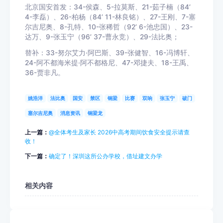
北京国安首发：34-侯森、5-拉莫斯、21-茹子楠（84’
4-李磊）、26-柏杨（84’ 11-林良铭）、27-王刚、7-塞
尔吉尼奥、8-孔特、10-张稀哲（92’ 6-池忠国）、23-
达万、9-张玉宁（96’ 37-曹永竞）、29-法比奥；
替补：33-努尔艾力·阿巴斯、39-张健智、16-冯博轩、
24-阿不都海米提·阿不都格尼、47-邓捷夫、18-王禹、
36-贾非凡。
姚浩洋
法比奥
国安
禁区
铜梁
比赛
双响
张玉宁
破门
塞尔吉尼奥
消息资讯
铜梁龙
上一篇：
@全体考生及家长 2026中高考期间饮食安全提示请查
收！
下一篇：
确定了！深圳这所公办学校，借址建文办学
相关内容