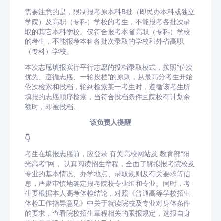
需要注意的是，
限制报考原本科B批（即民办本科或独立
学院）及高职（专科）学校的考生，不能报考各批次录
取的其它本科学校。仅符合报考本省高职（专科）学校
的考生，不能报考本科各批次录取的学校和外省高职
（专科）学校。
本次志愿填报实行平行志愿的投档录取模式，按照“位次
优先、遵循志愿、一轮投档”的原则，从最高分考生开始
依次检索和投档，轮到检索某一考生时，遵循该考生所
填报的志愿顺序检索，当符合投档条件且院校有计划余
额时，即被投档。
该负责人提醒
👇
考生在填报志愿前，应登录
有关高校网站
及
教育部“阳
光高考”网
，
认真阅读招生章程，全面了解拟报考院校及
专业的基本情况、办学地点、录取规则及有关要求等信
息
，严肃审慎地确定报考院校专业组和专业。同时，考
生要根据本人高考体检结论，对照《普通高等学校招生
体检工作指导意见》中关于就读院校及专业对身体条件
的要求，查看院校招生章程相关的限报规定，选报自身