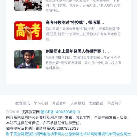
词：专门学校。 3月份，云南大理，“多人殴打女学
生”的视...
高考分数刚过“特控线”，报考军...
你知道吗？高考分数刚过“特控线”，报考军校是“捡
漏”还是“踩雷”？资深班主任帮你分析 每年高考出分
后...
剑桥历史上最年轻黑人教授辞职！...
当地时间8月5日，英国顶尖学府剑桥大学的社会学
教授杰森•阿代宣布辞职。就在几个小时前，校方宣
布对其学...
教育资讯
学习心得
考试资料
人生规划
求职面试
词语句子
2026 ©
汉高教育网
赣ICP备14005936号-3
内容系来源网络公开资料及用户自行发布，其真实性、合法性由发布人负责，
本站不提供任何保证，亦不承担任何法律责任。
如有侵权及其他问题请联系QQ:2697952338
财丁黄金网
宏观知识网
电池功率网
办公旅游网
太卓IC网
海港资讯
华商农业网
土