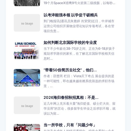
19个月SpaceX猎鹰9号火箭第二级残骸，以每秒...
以考淬能强本领 以学促干砺精兵
荆门晚报讯(通讯员朱雅婷 肖荣荣)近日，中岸城市
运营公司组织开展物业理论知识专项考试，各在管
项目负责...
如何判断北京国际学校的专业度
当下不少年龄在38-70岁之间、正在为6-18岁孩子
规划求学路径的家长，在了解北京国际学校相关信
息时...
“带着50份简历去社交”，他们...
作者：邵楚芮 栏目：Vista天下奇点 展会提供的是
一种可能性，即在越来越依赖系统筛选的求职市场
里，...
2026海归春招秋招真相：不是...
近几年网上充斥着大量“海归贬值、硕士烂大街、留
学没用”的言论，很多留学生毕业之后求职不顺，就
误以为留...
当一所学校，只有「问题少年」
在涉及未成年人的情况通报中，经常会看到一个名