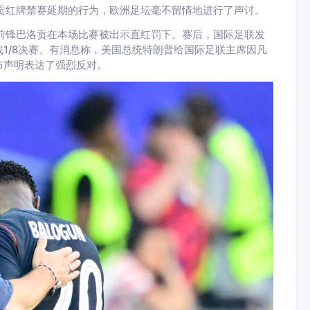
贡红牌禁赛延期的行为，欧洲足坛毫不留情地进行了声讨。
国队前锋巴洛贡在本场比赛被出示直红罚下。赛后，国际足联发
1/8决赛。有消息称，美国总统特朗普给国际足联主席因凡
布声明表达了强烈反对。