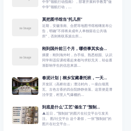
中学”领航行动指南》，部署开展科学教育“做
中学”领航行动，...
莫把图书馆当“托儿所”
近期，安徽淮南、合肥等地图书馆相继发布公
告，明确“不得将未成年人单独留在公共场
所”，否则将联系派出所...
刚到国外前三个月，哪些事其实会...
摘要：刚到海外时，办手续、熟悉校园、认识
同学和适应课程看起来都与求职无关，却会逐
渐影响学生的信息来源...
春泥计划｜桐乡宝藏暑托班，一天...
开发区（高桥街道）漕泾村内，一座白墙黑
瓦、古色古香的四合院静静坐落。这里便是漕
泾学堂，村里人气爆棚的...
到底是什么“工艺”催生了“预制...
▲近日，“预制娃”的图片在社交平台引发关
注。 图/社交平台 这个暑假，一张“预制娃”的
图片在社交平台...