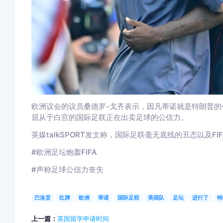
欧洲议会的议员桑德罗-戈齐表示，因凡蒂诺就是特朗普的
屈从于白宫的国际足联正在出卖足球的公信力。
英媒talkSPORT发文称，国际足联毫无底线的丑态以及
#欧洲足坛炮轰FIFA
#声称足球公信力丧失
巴洛贡
红牌
欧洲
蒂诺
国际足联
美国队
足坛
进行了
特
上一篇：
英国留学申请时间