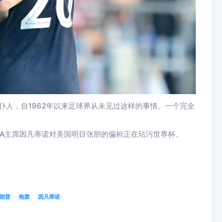
仆人，自1962年以来足球界从未见过这样的事情。一个完全
FIFA主席因凡蒂诺对美国明目张胆的偏袒正在玷污世界杯。
朗普
炮轰
因凡蒂诺