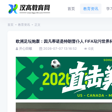
首页
教育资讯
学
首页
教育资讯
正文
欧洲足坛炮轰：因凡蒂诺是特朗普仆人 FIFA玷污世界
开心田螺
2026-07-07 13:16:52
0
次