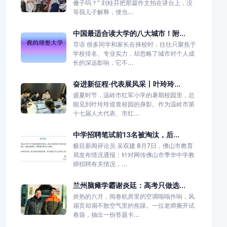
傻子吗？” 刘桂芬把那篇作文拍在讲台上，没
等我儿子解释，便当...
中国最适合读大学的八大城市！附...
导语 很多同学和家长在择校时，往往只聚焦于
学校排名、专业实力，却忽略了城市对个人成
长的深远影响，它不...
奋进新征程·代表展风采丨叶玲玲...
盛夏时节，温岭市红军小学的暑期校园里，总
能见到叶玲玲巡查校园的身影。作为温岭市第
十七届人大代表、市红...
中学招聘笔试前13名被淘汰，后...
极目新闻评论员 吴双建 8月7日，佛山市教育
局发布情况通报：针对网传佛山市季华中学教
师招聘有关情况，...
兰州脑瘫学霸谢炎廷：高考只做选...
炎热的六月，阅卷机房里的空调嗡嗡作响，风
扇页却扇不散空气里的焦躁。一位老师撕开试
卷袋，抽出一份答题卡...