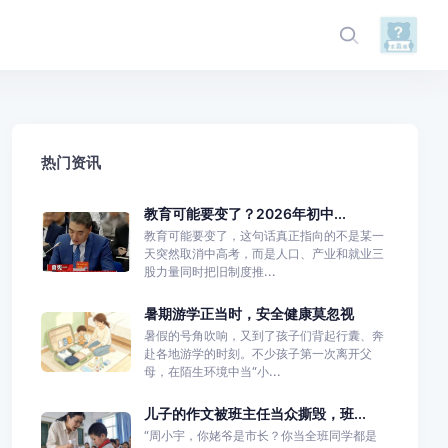
热门资讯
教育可能要变了？2026年初中...
教育可能要变了，这句话真正指向的不是某一
天突然取消中高考，而是人口、产业和就业三
股力量同时把旧制度推...
暑期游学正当时，安全健康莫忽视
暑假的号角吹响，又到了孩子们背起行囊、奔
赴各地游学的时刻。不少孩子第一次离开父
母，在陌生环境中当“小...
儿子的作文被班主任当众撕毁，班...
“周小宇，你姥爷是市长？你当全班同学都是