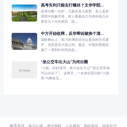
高考失利只能去打螺丝？文华学院...
高考分数一出炉，几家欢喜几家愁，有人直奔
理想中的象牙塔，有人看着自己与本科线几分
甚至几十分的差距，陷...
中方开始收网，反华帮凶被挨个清...
国际舞台上，权力的博弈往往以复杂的方式展
开，尤其是在大国之间。最近，中国对美国实
施了一系列针对性的反...
“坐公交车出大山”为何出圈
“小孩，好好读书，努力走出大山”“坐公交车就
可以出去了”。 这两天，一名来自四川的“小孩
哥”与网友互...
教育资讯
学习心得
考试资料
人生规划
求职面试
词语句子