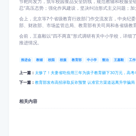
节靶向发力，筑牢校园食品安全防线，规范教辅和校服全链
忍”高压态势；强化作风建设，坚决纠治形式主义问题；加
会上，北京等7个省级教育行政部门作交流发言，中央纪
部、财政部、市场监管总局、教育部有关司局和各省级教
会前，王嘉毅以“四不两直”形式调研有关中小学校，详细
推进情况。
推进会
教辅
校园
校服
教育部
中小学
整治
王嘉毅
工作
上一篇：
太惨了！夫妻省吃俭用三年为孩子教育砸下30万元，高考考
下一篇：
教育部发布高招录取反诈预警 认准官方渠道远离升学骗局
相关内容