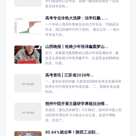
学们就读到心仪专业，高校一般会给在校生一次或
多次转专业机...
高考专业冷热大洗牌：法学狂飙，...
一个年轻人用四年青春压出的大学专业，可能还没
毕业，就已经被时代判了死刑。 最近几年，一场大
学专业大洗...
山西晚报丨轮椅少年张泽鑫圆梦山...
近日，承载着无数期盼的山西大学录取通知书，被
送至太原轮椅少年张泽鑫手中。红底烫金的EMS信
封里，印着...
高考资讯 | 江苏省2026年...
一、参加补录的对象 凡参加2026年高考且未被录取
的考生均可填报专科补录志愿。 二、填报补录志愿
时间...
朔州中院开展主题研学厚植法治情...
本报讯（通讯员李树芳）7月30日，朔州市中级人民
法院青年理论学习小组走出办公室、走进市博物
馆，开启了...
95.84%就业率！陕西工业职...