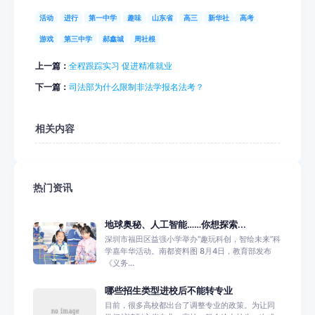
活动
进行
第一中学
趣味
山东省
高三
新华社
高考
游戏
第三中学
郝鑫城
周社根
上一篇：
全程跟踪实习 促进精准就业
下一篇：
司法部为什么限制非法学报名法考？
相关内容
热门资讯
地球奥秘、人工智能……你想探索...
深圳市福田区益强小学举办“趣玩科创，智绘未来”科
学嘉年华活动。南都资料图 8月4日，教育部发布
《义务...
哪些招生类型进校后不能转专业
目前，很多高校都出台了调整专业的政策。为让同