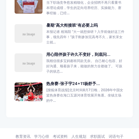
当下职场竞争愈发精细化，企业招聘不再只看重书
本理论成绩，学生的定向培养经历、实操能力、赛
事经验，已经...
暑期“高大衔接班”有必要上吗
本报记者 相旭阳 “大一就想保研？入学前做好这三件
事，领先四年！”孩子刚参加完高考不久，家长宋女
士就...
用心陪伴孩子许久不变好，到底问...
我相信很多宝妈都有同款无奈。 自己耐心包容、好
好沟通、顺着孩子来，能做的努力全都做了。 可孩
子的状态...
热身赛-张子宇24+11杨舒予...
[搜狐体育战报]北京时间8月7日晚，2026年中国女
篮热身赛在海口五源河体育馆展开角逐。坐镇主场
的中...
教育资讯
学习心得
考试资料
人生规划
求职面试
词语句子