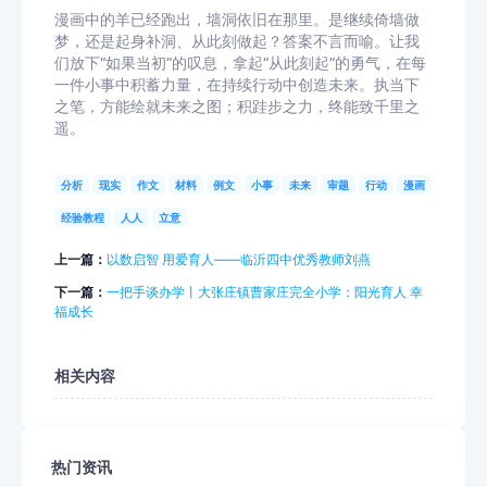
漫画中的羊已经跑出，墙洞依旧在那里。是继续倚墙做
梦，还是起身补洞、从此刻做起？答案不言而喻。让我
们放下“如果当初”的叹息，拿起“从此刻起”的勇气，在每
一件小事中积蓄力量，在持续行动中创造未来。执当下
之笔，方能绘就未来之图；积跬步之力，终能致千里之
遥。
分析
现实
作文
材料
例文
小事
未来
审题
行动
漫画
经验教程
人人
立意
上一篇：
以数启智 用爱育人——临沂四中优秀教师刘燕
下一篇：
一把手谈办学丨大张庄镇曹家庄完全小学：阳光育人 幸
福成长
相关内容
热门资讯