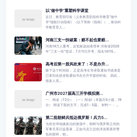
以“做中学”重塑科学课堂
近日，教育部印发《义务教育阶段科学教育“做中
学”领航行动指南》（以下简称《指南》），推动科
学教育育人...
河南三支一扶破案：赔不起也要赔...
河南14万人重考，这笔账该由谁埋单 河南省2026
年"三支一扶"笔试，7月11日开考，报名14115...
高考后第一股风吹来了：不是办升...
眼下这个时间段， 正是高考生等录取通知书或者是
已拿到名校录取通知书在办升学宴的时候。 因此，
很多人觉...
广州市2027届高三开学模拟测...
一、阅读（72分） （一）阅读I（本题共5小题，19
分） 阅读下面的文字，完成1～5题。 材料一： ...
第二批朝鲜兵抵达俄罗斯！兵力5...
当前全球地缘政治的激荡中，朝鲜与俄罗斯之间的
军事关系日益显著，正如乌克兰总统泽连斯基所警
告的那样，朝...