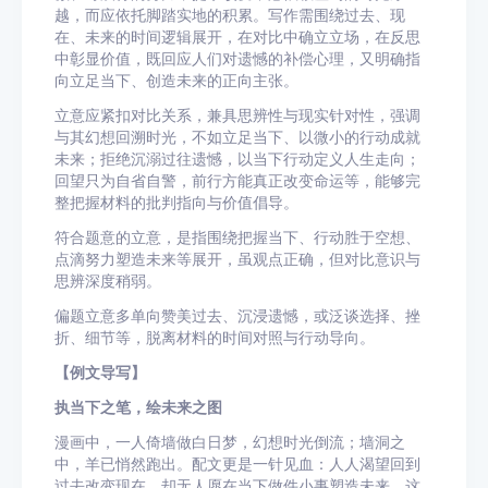
越，而应依托脚踏实地的积累。写作需围绕过去、现
在、未来的时间逻辑展开，在对比中确立立场，在反思
中彰显价值，既回应人们对遗憾的补偿心理，又明确指
向立足当下、创造未来的正向主张。
立意应紧扣对比关系，兼具思辨性与现实针对性，强调
与其幻想回溯时光，不如立足当下、以微小的行动成就
未来；拒绝沉溺过往遗憾，以当下行动定义人生走向；
回望只为自省自警，前行方能真正改变命运等，能够完
整把握材料的批判指向与价值倡导。
符合题意的立意，是指围绕把握当下、行动胜于空想、
点滴努力塑造未来等展开，虽观点正确，但对比意识与
思辨深度稍弱。
偏题立意多单向赞美过去、沉浸遗憾，或泛谈选择、挫
折、细节等，脱离材料的时间对照与行动导向。
【例文导写】
执当下之笔，绘未来之图
漫画中，一人倚墙做白日梦，幻想时光倒流；墙洞之
中，羊已悄然跑出。配文更是一针见血：人人渴望回到
过去改变现在，却无人愿在当下做件小事塑造未来。这