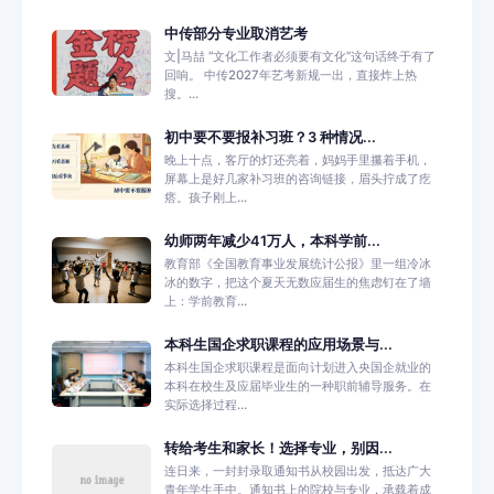
中传部分专业取消艺考
文|马喆 “文化工作者必须要有文化”这句话终于有了
回响。 中传2027年艺考新规一出，直接炸上热
搜。...
初中要不要报补习班？3 种情况...
晚上十点，客厅的灯还亮着，妈妈手里攥着手机，
屏幕上是好几家补习班的咨询链接，眉头拧成了疙
瘩。孩子刚上...
幼师两年减少41万人，本科学前...
教育部《全国教育事业发展统计公报》里一组冷冰
冰的数字，把这个夏天无数应届生的焦虑钉在了墙
上：学前教育...
本科生国企求职课程的应用场景与...
本科生国企求职课程是面向计划进入央国企就业的
本科在校生及应届毕业生的一种职前辅导服务。在
实际选择过程...
转给考生和家长！选择专业，别因...
连日来，一封封录取通知书从校园出发，抵达广大
青年学生手中。通知书上的院校与专业，承载着成