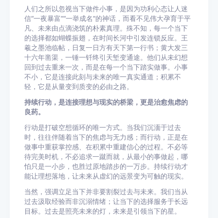
人们之所以忽视当下做件小事，是因为功利心态让人迷
信“一夜暴富”“一举成名”的神话，而看不见伟大孕育于平
凡、未来由点滴浇筑的朴素真理。殊不知，每一个当下
的选择都如蝴蝶振翅，在时间长河中引发连锁反应。王
羲之墨池临帖，日复一日方有天下第一行书；黄大发三
十六年凿渠，一锤一钎终引天堑变通途。他们从未幻想
回到过去重来一次，而是在每一个当下踏实做事。小事
不小，它是连接此刻与未来的唯一真实通道；积累不
轻，它是从量变到质变的必由之路。
持续行动，是连接理想与现实的桥梁，更是治愈焦虑的
良药。
行动是打破空想循环的唯一方式。当我们沉湎于过去
时，往往伴随着当下的焦虑与无力感；而行动，正是在
做事中重获掌控感、在积累中重建信心的过程。不必等
待完美时机，不必追求一蹴而就，从最小的事做起，哪
怕只是一小步，也胜过原地踏步的一万步。持续行动才
能让理想落地，让未来从虚幻的远景变为可触的现实。
当然，强调立足当下并非要割裂过去与未来。我们当从
过去汲取经验而非沉溺情绪；让当下的选择服务于长远
目标。过去是照亮未来的灯，未来是引领当下的星。