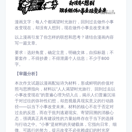
漫画文字：每人个都渴望时光旅行，回到过去做件小事
改变现在，却没有人想到，现在做件小事去改变未来
以上漫画引发了你怎样的联想和思考？请结合漫画内容
写一篇文章。
要求：选好角度，确定立意，明确文体，自拟标题；不
要套作，不得抄袭；不得泄露个人信息；不少于800
字。
【审题分析】
本次作文试题以漫画配短诗为材料，形成鲜明的价值对
照与思辨指向，材料以“人人渴望时光旅行、回到过去以
小事改变现在”的普遍心理为切入点，揭示人们普遍沉溺
于对过往的弥补性幻想，却忽视最具现实意义的行动路
径——以当下小事改变未来。材料的核心不在于否定对
过去的反思，而在于批判逃避现实、寄望回溯的消极心
态，强调真正具有建设性的力量始终存在于当下的选择
与行动之中。“小事”是材料的关键载体，它指向日常、细
微、可践行的努力，提示改变不必依赖虚幻的时光穿