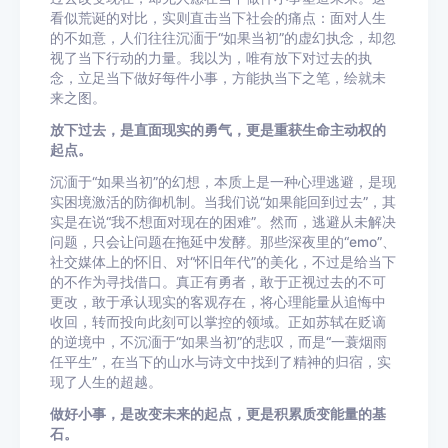
看似荒诞的对比，实则直击当下社会的痛点：面对人生
的不如意，人们往往沉湎于“如果当初”的虚幻执念，却忽
视了当下行动的力量。我以为，唯有放下对过去的执
念，立足当下做好每件小事，方能执当下之笔，绘就未
来之图。
放下过去，是直面现实的勇气，更是重获生命主动权的
起点。
沉湎于“如果当初”的幻想，本质上是一种心理逃避，是现
实困境激活的防御机制。当我们说“如果能回到过去”，其
实是在说“我不想面对现在的困难”。然而，逃避从未解决
问题，只会让问题在拖延中发酵。那些深夜里的“emo”、
社交媒体上的怀旧、对“怀旧年代”的美化，不过是给当下
的不作为寻找借口。真正有勇者，敢于正视过去的不可
更改，敢于承认现实的客观存在，将心理能量从追悔中
收回，转而投向此刻可以掌控的领域。正如苏轼在贬谪
的逆境中，不沉湎于“如果当初”的悲叹，而是“一蓑烟雨
任平生”，在当下的山水与诗文中找到了精神的归宿，实
现了人生的超越。
做好小事，是改变未来的起点，更是积累质变能量的基
石。