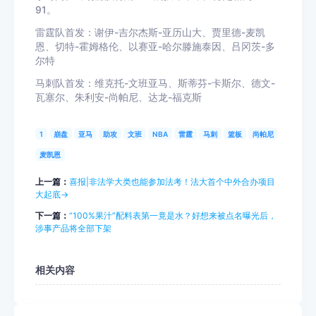
91。
雷霆队首发：谢伊-吉尔杰斯-亚历山大、贾里德-麦凯
恩、切特-霍姆格伦、以赛亚-哈尔滕施泰因、吕冈茨-多
尔特
马刺队首发：维克托-文班亚马、斯蒂芬-卡斯尔、德文-
瓦塞尔、朱利安-尚帕尼、达龙-福克斯
1
崩盘
亚马
助攻
文班
NBA
雷霆
马刺
篮板
尚帕尼
麦凯恩
上一篇：
喜报|非法学大类也能参加法考！法大首个中外合办项目
大起底→
下一篇：
“100%果汁”配料表第一竟是水？好想来被点名曝光后，
涉事产品将全部下架
相关内容