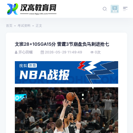
首页
考试资料
正文
文班28+10SGA15分 雷霆3节崩盘负马刺进抢七
开心田螺
2026-05-29 11:49:49
0
次