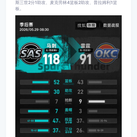
斯三世2分1助攻、麦克劳林4篮板2助攻、普拉姆利1篮
板。