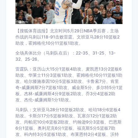
【搜狐体育战报】北京时间5月29日NBA季后赛，主场
作战的马刺以118-91击败雷霆。文班亚马28分10篮板2
助攻，霍姆格伦10分11篮板1助攻。
全场具体比分（马刺队在后）：22-35、31-25、13-
32、25-26。
雷霆队：亚历山大15分1篮板4助攻、麦凯恩13分2篮板6
助攻、华莱士11分3篮板1助攻、霍姆格伦10分11篮板1助
攻、哈尔滕施泰因10分5篮板3助攻、卡鲁索7分、肯里
奇-威廉姆斯7分7篮板1助攻、威金斯5分、多尔特5分1篮
板、杰林-威廉姆斯4分9篮板2助攻、乔3分4篮板2助
攻、杰伦-威廉姆斯1分1助攻。
马刺队：文班亚马28分10篮板2助攻、哈珀18分6篮板4
助攻、卡斯尔17分5篮板9助攻、瓦塞尔12分1篮板2助
攻、尚帕尼10分6篮板2助攻、约翰逊9分3篮板、巴恩斯
6分1篮板、奥利尼克6分1篮板、福克斯5分5篮板7助
攻、科内特3分5篮板1助攻、布莱恩特2分4篮板、沃特