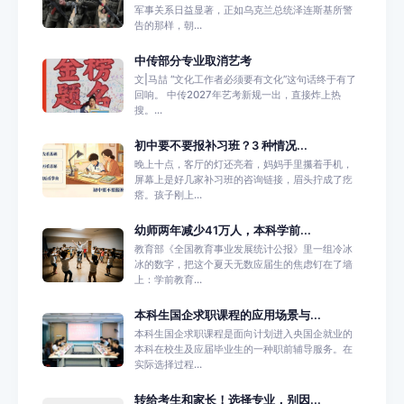
军事关系日益显著，正如乌克兰总统泽连斯基所警
告的那样，朝...
中传部分专业取消艺考
文|马喆 “文化工作者必须要有文化”这句话终于有了
回响。 中传2027年艺考新规一出，直接炸上热
搜。...
初中要不要报补习班？3 种情况...
晚上十点，客厅的灯还亮着，妈妈手里攥着手机，
屏幕上是好几家补习班的咨询链接，眉头拧成了疙
瘩。孩子刚上...
幼师两年减少41万人，本科学前...
教育部《全国教育事业发展统计公报》里一组冷冰
冰的数字，把这个夏天无数应届生的焦虑钉在了墙
上：学前教育...
本科生国企求职课程的应用场景与...
本科生国企求职课程是面向计划进入央国企就业的
本科在校生及应届毕业生的一种职前辅导服务。在
实际选择过程...
转给考生和家长！选择专业，别因...