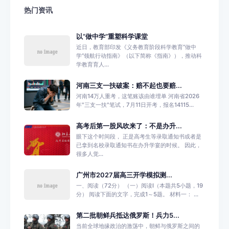
热门资讯
以“做中学”重塑科学课堂
近日，教育部印发《义务教育阶段科学教育“做中
学”领航行动指南》（以下简称《指南》），推动科
学教育育人...
河南三支一扶破案：赔不起也要赔...
河南14万人重考，这笔账该由谁埋单 河南省2026
年"三支一扶"笔试，7月11日开考，报名14115...
高考后第一股风吹来了：不是办升...
眼下这个时间段， 正是高考生等录取通知书或者是
已拿到名校录取通知书在办升学宴的时候。 因此，
很多人觉...
广州市2027届高三开学模拟测...
一、阅读（72分） （一）阅读I（本题共5小题，19
分） 阅读下面的文字，完成1～5题。 材料一： ...
第二批朝鲜兵抵达俄罗斯！兵力5...
当前全球地缘政治的激荡中，朝鲜与俄罗斯之间的