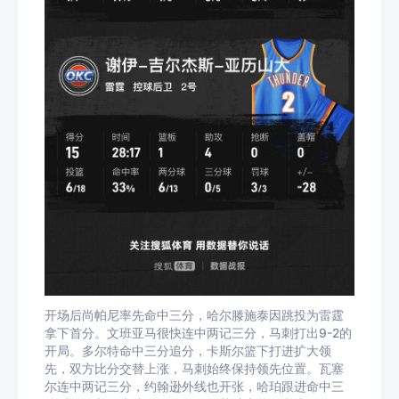
开场后尚帕尼率先命中三分，哈尔滕施泰因跳投为雷霆
拿下首分。文班亚马很快连中两记三分，马刺打出9-2的
开局。多尔特命中三分追分，卡斯尔篮下打进扩大领
先，双方比分交替上涨，马刺始终保持领先位置。瓦塞
尔连中两记三分，约翰逊外线也开张，哈珀跟进命中三