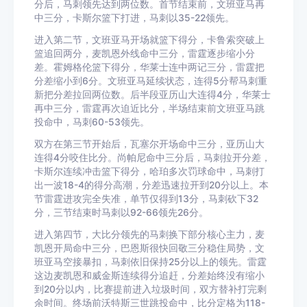
分后，马刺领先达到两位数。首节结束前，文班亚马再
中三分，卡斯尔篮下打进，马刺以35-22领先。
进入第二节，文班亚马开场就篮下得分，卡鲁索突破上
篮追回两分，麦凯恩外线命中三分，雷霆逐步缩小分
差。霍姆格伦篮下得分，华莱士连中两记三分，雷霆把
分差缩小到6分。文班亚马延续状态，连得5分帮马刺重
新把分差拉回两位数。后半段亚历山大连得4分，华莱士
再中三分，雷霆再次迫近比分，半场结束前文班亚马跳
投命中，马刺60-53领先。
双方在第三节开始后，瓦塞尔开场命中三分，亚历山大
连得4分咬住比分。尚帕尼命中三分后，马刺拉开分差，
卡斯尔连续冲击篮下得分，哈珀多次罚球命中，马刺打
出一波18-4的得分高潮，分差迅速拉开到20分以上。本
节雷霆进攻完全失准，单节仅得到13分，马刺砍下32
分，三节结束时马刺以92-66领先26分。
进入第四节，大比分领先的马刺换下部分核心主力，麦
凯恩开局命中三分，巴恩斯很快回敬三分稳住局势，文
班亚马空接暴扣，马刺依旧保持25分以上的领先。雷霆
这边麦凯恩和威金斯连续得分追赶，分差始终没有缩小
到20分以内，比赛提前进入垃圾时间，双方替补打完剩
余时间。终场前沃特斯三世跳投命中，比分定格为118-