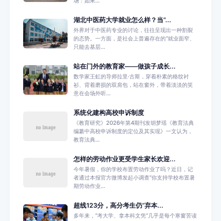
场：如果...
湖北中医药大学就业怎么样？当“...
外界对于中医药专业的讨论，往往呈现出一种割裂
的态势。一方面，是社会上普遍存在的“就业面窄、
只能去基层...
站在门外的教育家——做孩子成长...
数学家王虹的导师拉里·古斯，穿着朴素的格纹衬
衫、背着磨损的双肩包，站在窗外，带着淡淡的笑
意在会场外听...
系统化建构高校申诉制度
《教育研究》2026年第4期刊发胡梦瑶《教育法典
编纂中高校申诉制度的定位及其实现》一文认为，
教育法典...
怎样的劳动作业更受学生家长欢迎...
今年暑假，你的学校布置劳动作业了吗？近日，记
者通过本报官方微博发起小调查“你支持学校布置暑
期劳动作业...
超线123分，高分考生仍“弃本...
多年来，“考大学、拿本科文凭”几乎是每个寒窗苦读