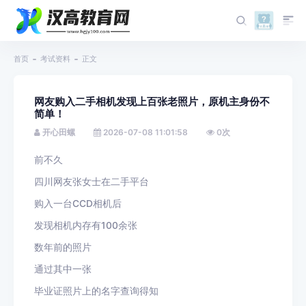
首页
考试资料
正文
网友购入二手相机发现上百张老照片，原机主身份不
简单！
开心田螺
2026-07-08 11:01:58
0
次
前不久
四川网友张女士在二手平台
购入一台CCD相机后
发现相机内存有100余张
数年前的照片
通过其中一张
毕业证照片上的名字查询得知