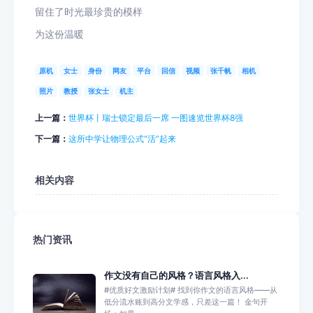
留住了时光最珍贵的模样
为这份温暖
原机
女士
身份
网友
平台
回信
视频
张千帆
相机
照片
教授
张女士
机主
上一篇：
世界杯丨瑞士锁定最后一席 一图速览世界杯8强
下一篇：
这所中学让物理公式“活”起来
相关内容
热门资讯
作文没有自己的风格？语言风格入...
#优质好文激励计划# 找到你作文的语言风格——从
低分流水账到高分文学感，只差这一篇！ 金句开