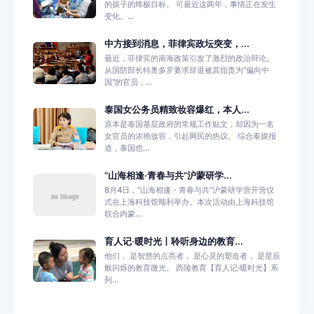
的孩子的终极目标。 可最近这两年，事情正在发生
变化。...
中方接到消息，菲律宾政坛突变，...
最近，菲律宾的南海政策引发了激烈的政治辩论。
从国防部长特奥多罗要求辞退被其指责为“偏向中
国”的官员，...
泰国女公务员精致妆容爆红，本人...
原本是泰国基层政府的常规工作贴文，却因为一名
女官员的浓艳妆容，引起网民的热议。 综合泰媒报
道，泰国也...
“山海相逢·青春与共”沪蒙研学...
8月4日，“山海相逢・青春与共”沪蒙研学营开营仪
式在上海科技馆顺利举办。本次活动由上海科技馆
联合内蒙...
育人记·暖时光丨聆听身边的教育...
他们， 是智慧的点亮者， 是心灵的塑造者， 是星辰
般闪烁的教育微光。 西陵教育【育人记·暖时光】系
列...