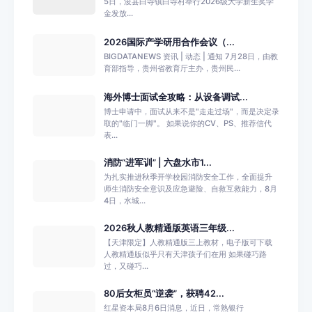
5日，浚县白寺镇白寺村举行2026级大学新生奖学
金发放...
2026国际产学研用合作会议（...
BIGDATANEWS 资讯 | 动态 | 通知 7月28日，由教
育部指导，贵州省教育厅主办，贵州民...
海外博士面试全攻略：从设备调试...
博士申请中，面试从来不是"走走过场"，而是决定录
取的"临门一脚"。 如果说你的CV、PS、推荐信代
表...
消防“进军训” | 六盘水市1...
为扎实推进秋季开学校园消防安全工作，全面提升
师生消防安全意识及应急避险、自救互救能力，8月
4日，水城...
2026秋人教精通版英语三年级...
【天津限定】人教精通版三上教材，电子版可下载
人教精通版似乎只有天津孩子们在用 如果碰巧路
过，又碰巧...
80后女柜员“逆袭”，获聘42...
红星资本局8月6日消息，近日，常熟银行