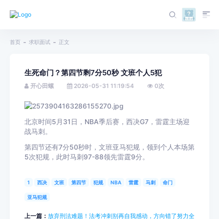
首页
求职面试
正文
生死命门？第四节剩7分50秒 文班个人5犯
开心田螺
2026-05-31 11:19:54
0
次
北京时间5月31日，NBA季后赛，西决G7，雷霆主场迎
战马刺。
第四节还有7分50秒时，文班亚马犯规，领到个人本场第
5次犯规，此时马刺97-88领先雷霆9分。
1
西决
文班
第四节
犯规
NBA
雷霆
马刺
命门
亚马犯规
上一篇：
放弃刑法难题！法考冲刺别再自我感动，方向错了努力全