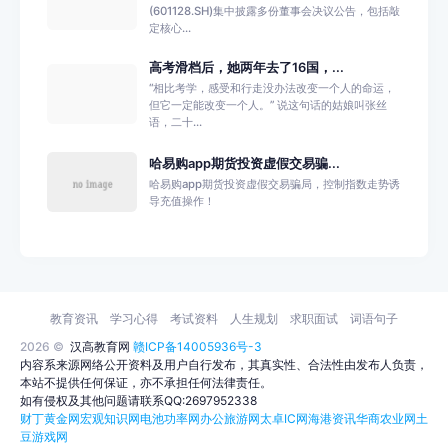
(601128.SH)集中披露多份董事会决议公告，包括敲
定核心...
高考滑档后，她两年去了16国，...
“相比考学，感受和行走没办法改变一个人的命运，
但它一定能改变一个人。” 说这句话的姑娘叫张丝
语，二十...
哈易购app期货投资虚假交易骗...
哈易购app期货投资虚假交易骗局，控制指数走势诱
导充值操作！
教育资讯
学习心得
考试资料
人生规划
求职面试
词语句子
2026 ©
汉高教育网
赣ICP备14005936号-3
内容系来源网络公开资料及用户自行发布，其真实性、合法性由发布人负责，
本站不提供任何保证，亦不承担任何法律责任。
如有侵权及其他问题请联系QQ:2697952338
财丁黄金网
宏观知识网
电池功率网
办公旅游网
太卓IC网
海港资讯
华商农业网
土
豆游戏网