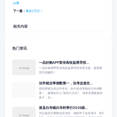
白费
下一篇：
暴跌2万亿！
相关内容
热门资讯
一品好购APP宣传高收益诱导投...
一品好购APP宣传高收益诱导投资者充值，虚假期
货交易骗局！
法学就业率倒数第一，法考这道坎...
曾经挤破头的法学专业，如今就业率稳坐文科倒数
第一，被网友归入"新四大天坑"。 很多普通家庭的
孩子，当...
浚县白寺镇白寺村举行2026级...
为弘扬崇文重教优良传统，激励学子奋发成才，8月