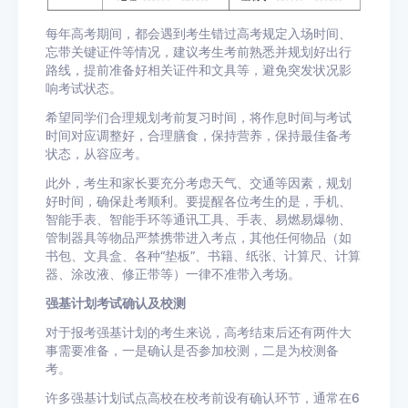
每年高考期间，都会遇到考生错过高考规定入场时间、
忘带关键证件等情况，建议考生考前熟悉并规划好出行
路线，提前准备好相关证件和文具等，避免突发状况影
响考试状态。
希望同学们合理规划考前复习时间，将作息时间与考试
时间对应调整好，合理膳食，保持营养，保持最佳备考
状态，从容应考。
此外，考生和家长要充分考虑天气、交通等因素，规划
好时间，确保赴考顺利。要提醒各位考生的是，手机、
智能手表、智能手环等通讯工具、手表、易燃易爆物、
管制器具等物品严禁携带进入考点，其他任何物品（如
书包、文具盒、各种“垫板”、书籍、纸张、计算尺、计算
器、涂改液、修正带等）一律不准带入考场。
强基计划考试确认及校测
对于报考强基计划的考生来说，高考结束后还有两件大
事需要准备，一是确认是否参加校测，二是为校测备
考。
许多强基计划试点高校在校考前设有确认环节，通常在6