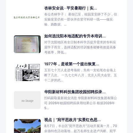
杏林安全说 · 平安暑期行｜实...
各位杏林学子： 暑假已至，校园里安静了不少，但
实验室里仍有一群伙伴在坚守科研一线——做实
验、跑数据、...
如何选沈阳本地适配的专升本培训...
对于沈阳地区有全日制本科学历提升需求的专科应
届学子而言，选择适配的培训服务能够有效提高备
考效率，降低...
1977年，是谁第一个提出恢复...
五百七十万人走进考场前，先有一支铅笔在会场上
断了几次。 一九七七年八月，北京人民大会堂。五
十二岁的武...
华阳新材料科技集团校园招聘拟录...
扫码获取最新就业消息 华阳新材料科技集团有限公
司 2026年校园招聘拟录用结果公示 根据2026年
5...
视点｜“宛平思政月”实景红色思...
8月7日，丰台区“宛平思政月”活动开展满一月，70
余场特色活动落地，超万名师生走进卢沟桥、宛平