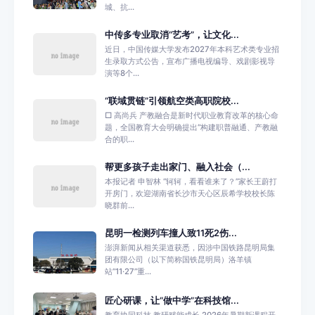
城、抗...
中传多专业取消“艺考”，让文化...
近日，中国传媒大学发布2027年本科艺术类专业招
生录取方式公告，宣布广播电视编导、戏剧影视导
演等8个...
“联域贯链”引领航空类高职院校...
□ 高尚兵 产教融合是新时代职业教育改革的核心命
题，全国教育大会明确提出“构建职普融通、产教融
合的职...
帮更多孩子走出家门、融入社会（...
本报记者 申智林 “轲轲，看看谁来了？”家长王蔚打
开房门，欢迎湖南省长沙市天心区辰希学校校长陈
晓群前...
昆明一检测列车撞人致11死2伤...
澎湃新闻从相关渠道获悉，因涉中国铁路昆明局集
团有限公司（以下简称国铁昆明局）洛羊镇
站“11·27”重...
匠心研课，让“做中学”在科技馆...