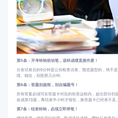
第5条：开考铃响前动笔，该科成绩直接作废！
分发试卷后的5分钟是让你检查试卷、预览题型的，绝不
绩。稳住，别抢那几分钟。
第6条：答题别超框，别自编题号！
所有答案必须写在答题卡对应的矩形边框内，超出部分扫描
改成第13题，离结束半小时才报告，换答题卡已经来不及
第7条：结束铃响，必须立即停笔！