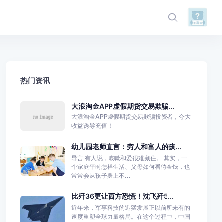
热门资讯
大浪淘金APP虚假期货交易欺骗...
大浪淘金APP虚假期货交易欺骗投资者，夸大
收益诱导充值！
幼儿园老师直言：穷人和富人的孩...
导言 有人说，咳嗽和爱很难藏住。 其实，一
个家庭平时怎样生活、父母如何看待金钱，也
常常会从孩子身上不...
比歼36更让西方恐慌！沈飞歼5...
近年来，军事科技的迅猛发展正以前所未有的
速度重塑全球力量格局。在这个过程中，中国