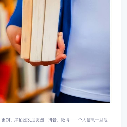
。更别手痒拍照发朋友圈、抖音、微博——个人信息一旦泄