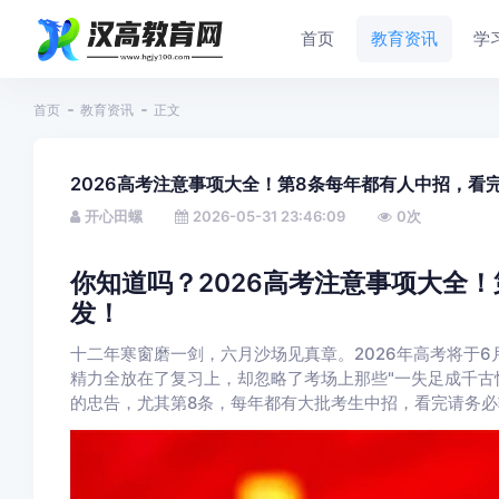
首页
教育资讯
学
首页
教育资讯
正文
2026高考注意事项大全！第8条每年都有人中招，看
开心田螺
2026-05-31 23:46:09
0
次
你知道吗？2026高考注意事项大全
发！
十二年寒窗磨一剑，六月沙场见真章。2026年高考将于
精力全放在了复习上，却忽略了考场上那些"一失足成千古
的忠告，尤其第8条，每年都有大批考生中招，看完请务