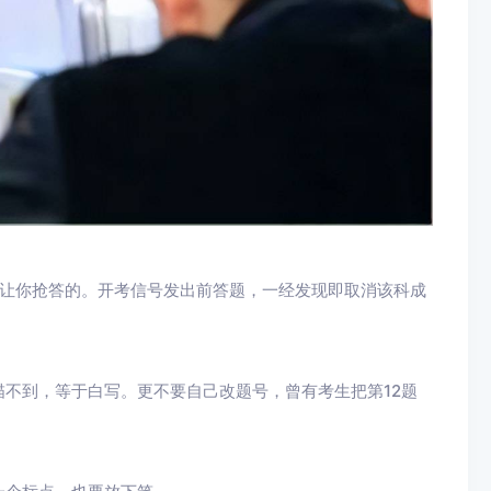
是让你抢答的。开考信号发出前答题，一经发现即取消该科成
不到，等于白写。更不要自己改题号，曾有考生把第12题
。