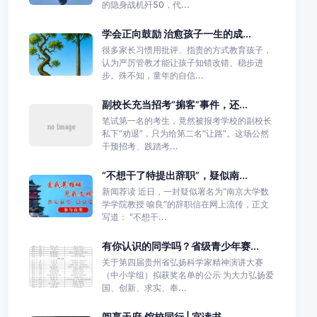
的隐身战机歼50，代...
学会正向鼓励 治愈孩子一生的成...
很多家长习惯用批评、指责的方式教育孩子，
认为严厉管教才能让孩子知错改错、稳步进
步。殊不知，童年的自信...
副校长充当招考“掮客”事件，还...
笔试第一名的考生，竟然被报考学校的副校长
私下“劝退”，只为给第二名“让路”。这场公然
干预招考、践踏考...
“不想干了特提出辞职”，疑似南...
新闻荐读 近日，一封疑似署名为“南京大学数
学学院教授 喻良”的辞职信在网上流传，正文
写道： “不想干...
有你认识的同学吗？省级青少年赛...
关于第四届贵州省弘扬科学家精神演讲大赛
（中小学组）拟获奖名单的公示 为大力弘扬爱
国、创新、求实、奉...
阅享天府·馆校同行 | 宜读书...