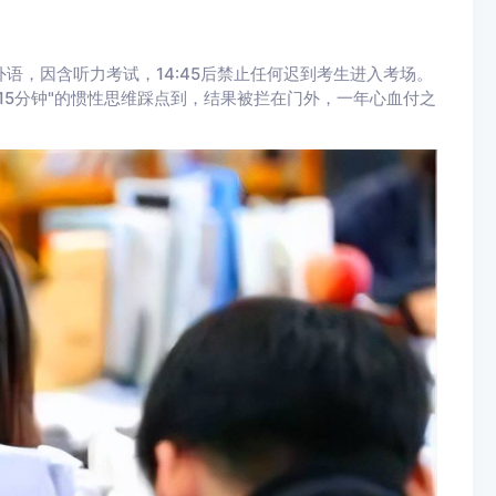
外语，因含听力考试，14:45后禁止任何迟到考生进入考场。
15分钟"的惯性思维踩点到，结果被拦在门外，一年心血付之