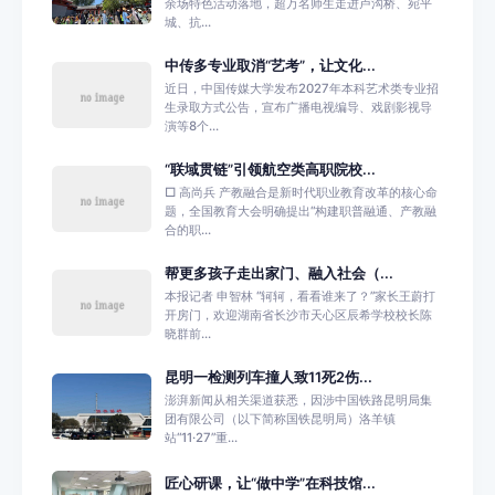
余场特色活动落地，超万名师生走进卢沟桥、宛平
城、抗...
中传多专业取消“艺考”，让文化...
近日，中国传媒大学发布2027年本科艺术类专业招
生录取方式公告，宣布广播电视编导、戏剧影视导
演等8个...
“联域贯链”引领航空类高职院校...
□ 高尚兵 产教融合是新时代职业教育改革的核心命
题，全国教育大会明确提出“构建职普融通、产教融
合的职...
帮更多孩子走出家门、融入社会（...
本报记者 申智林 “轲轲，看看谁来了？”家长王蔚打
开房门，欢迎湖南省长沙市天心区辰希学校校长陈
晓群前...
昆明一检测列车撞人致11死2伤...
澎湃新闻从相关渠道获悉，因涉中国铁路昆明局集
团有限公司（以下简称国铁昆明局）洛羊镇
站“11·27”重...
匠心研课，让“做中学”在科技馆...