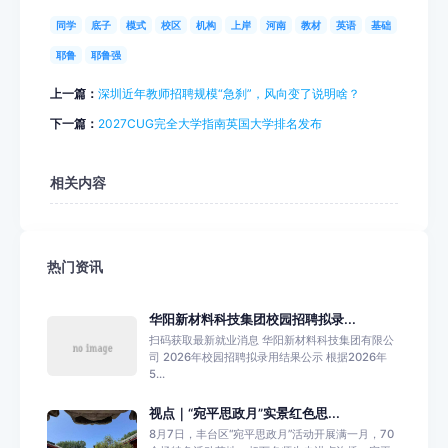
同学
底子
模式
校区
机构
上岸
河南
教材
英语
基础
耶鲁
耶鲁强
上一篇：
深圳近年教师招聘规模“急刹”，风向变了说明啥？
下一篇：
2027CUG完全大学指南英国大学排名发布
相关内容
热门资讯
华阳新材料科技集团校园招聘拟录...
扫码获取最新就业消息 华阳新材料科技集团有限公
司 2026年校园招聘拟录用结果公示 根据2026年
5...
视点｜“宛平思政月”实景红色思...
8月7日，丰台区“宛平思政月”活动开展满一月，70