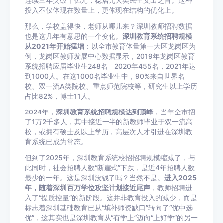
连续三年突破千亿元，稳居九大类民生支出之首。这种
投入不仅体现在数量上，更体现在结构的优化上。
那么，学校盖得快，老师从哪儿来？深圳教师招聘数据
也是这几年有意思的一个变化。
深圳教育系统招聘规模
从2021年开始猛增
：以全市教育体量第一大区龙岗区为
例，龙岗区教师发展中心数据显示，2019年龙岗区教育
系统招聘应届毕业生248名，2020年455名，2021年达
到1000人。在这1000名毕业生中，90%来自世界名
校、双一流A类院校、重点师范院校等，研究生以上学历
占比82%，博士11人。
2024年，
深圳教育系统招聘规模达到顶峰
，当年全市招
了1万2千多人，其中接近一半的新教师毕业于双一流高
校，或拥有硕士及以上学历，高层次人才引进在深圳教
育系统已成为常态。
但到了2025年，深圳教育系统校招招聘规模缩减了，与
此同时，社会招聘人数“断崖式”下跌，是近4年招聘人数
最少的一年。这是深圳没钱了吗？当然不是。
进入2025
年，随着深圳百万学位攻坚计划接近尾声
，教师招聘进
入了“提质控量”的新阶段。这并非教育投入的减少，而是
标志着深圳基础教育已从“填补师资缺口”转向了“优中选
优”，这其实也是深圳教育从“有学上”迈向“上好学”的另一