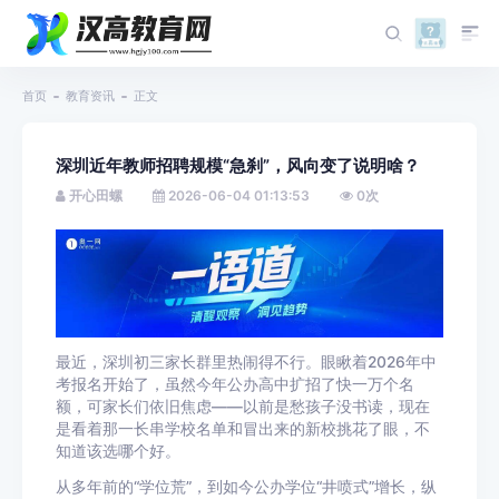
首页
教育资讯
正文
深圳近年教师招聘规模“急刹”，风向变了说明啥？
开心田螺
2026-06-04 01:13:53
0
次
最近，深圳初三家长群里热闹得不行。眼瞅着2026年中
考报名开始了，虽然今年公办高中扩招了快一万个名
额，可家长们依旧焦虑——以前是愁孩子没书读，现在
是看着那一长串学校名单和冒出来的新校挑花了眼，不
知道该选哪个好。
从多年前的“学位荒”，到如今公办学位“井喷式”增长，纵