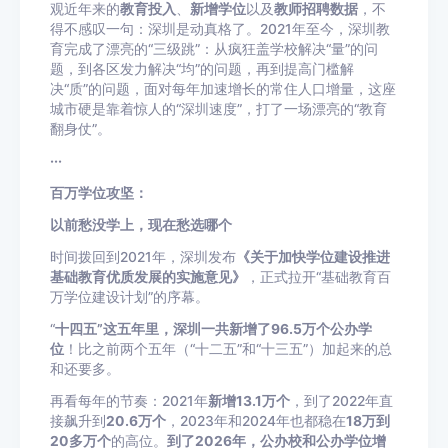
观近年来的
教育投入
、
新增学位
以及
教师招聘数据
，不
得不感叹一句：深圳是动真格了。2021年至今，深圳教
育完成了漂亮的“三级跳”：从疯狂盖学校解决“量”的问
题，到各区发力解决“均”的问题，再到提高门槛解
决“质”的问题，面对每年加速增长的常住人口增量，这座
城市硬是靠着惊人的“深圳速度”，打了一场漂亮的“教育
翻身仗”。
···
百万学位攻坚：
以前愁没学上，现在愁选哪个
时间拨回到2021年，深圳发布
《关于加快学位建设推进
基础教育优质发展的实施意见》
，正式拉开“基础教育百
万学位建设计划”的序幕。
“
十四五”这五年里，深圳一共新增了96.5万个公办学
位
！比之前两个五年（“十二五”和“十三五”）加起来的总
和还要多。
再看每年的节奏：2021年
新增13.1万个
，到了2022年直
接飙升到
20.6万个
，2023年和2024年也都稳在
18万到
20多万个
的高位。
到了2026年，公办校和公办学位增