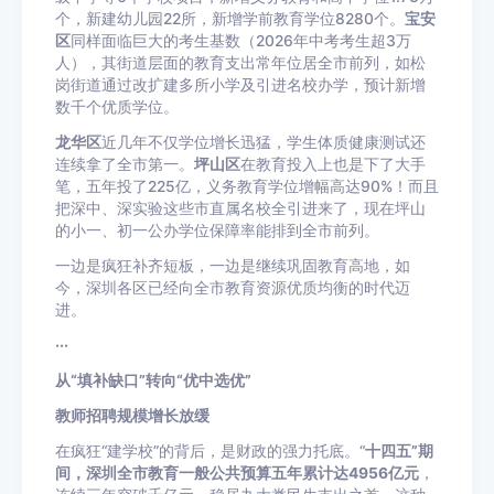
个，新建幼儿园22所，新增学前教育学位8280个。
宝安
区
同样面临巨大的考生基数（2026年中考考生超3万
人），其街道层面的教育支出常年位居全市前列，如松
岗街道通过改扩建多所小学及引进名校办学，预计新增
数千个优质学位。
龙华区
近几年不仅学位增长迅猛，学生体质健康测试还
连续拿了全市第一。
坪山区
在教育投入上也是下了大手
笔，五年投了225亿，义务教育学位增幅高达90%！而且
把深中、深实验这些市直属名校全引进来了，现在坪山
的小一、初一公办学位保障率能排到全市前列。
一边是疯狂补齐短板，一边是继续巩固教育高地，如
今，深圳各区已经向全市教育资源优质均衡的时代迈
进。
···
从“填补缺口”转向“优中选优”
教师招聘规模增长放缓
在疯狂“建学校”的背后，是财政的强力托底。“
十四五”期
间，深圳全市教育一般公共预算五年累计达4956亿元
，