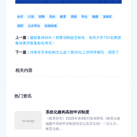
全市
计划
招聘
风向
教育
系统
学位
规模
龙岗区
深圳
公办学位
松岗街道
上一篇：
藤校集体转向！耶鲁强制提交标化，加州大学750名教授
集体要求恢复标化考试！
下一篇：
河南专升本机构怎么选？跟50位上岸同学聊完，我悟了
相关内容
热门资讯
系统化建构高校申诉制度
《教育研究》2026年第4期刊发胡梦瑶《教育法典
编纂中高校申诉制度的定位及其实现》一文认为，
教育法典...