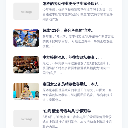
怎样的劳动作业更受学生家长欢迎...
今年暑假，你的学校布置劳动作业了吗？近日，记
者通过本报官方微博发起小调查“你支持学校布置暑
期劳动作业...
超线123分，高分考生仍“弃本...
多年来，“考大学、拿本科文凭”几乎是每个寒窗苦读
的孩子的终极目标。 可最近这两年，事情正在发生
变化。...
中方接到消息，菲律宾政坛突变，...
最近，菲律宾的南海政策引发了激烈的政治辩论。
从国防部长特奥多罗要求辞退被其指责为“偏向中
国”的官员，...
泰国女公务员精致妆容爆红，本人...
原本是泰国基层政府的常规工作贴文，却因为一名
女官员的浓艳妆容，引起网民的热议。 综合泰媒报
道，泰国也...
“山海相逢·青春与共”沪蒙研学...
8月4日，“山海相逢・青春与共”沪蒙研学营开营仪
式在上海科技馆顺利举办。本次活动由上海科技馆
联合内蒙...