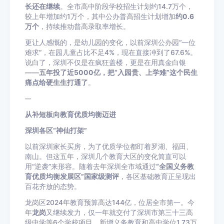
长还在继续
。全市高中阶段学校招生计划约14.7万个，
较上年增加约1万个，其中公办普高招生计划增加
约0.6
万个
，持续推动普高录取率增长。
更让人感慨的，是幼儿园的变化，以前深圳公办园“一位
难求”，在园儿童占比不足4%，现在直接冲到了67.6%。
说白了，深圳不仅是在疯狂盖楼，更是在用真金白银
——
五年投了近5000亿，把“入园贵、上学难”这个民生
痛点给硬生生打通了
。
···
从补短板向教育优质均衡迈进
深圳各区“神仙打架”
以前深圳家长买房，为了优质学位都盯着罗湖、福田、
南山。但这五年，深圳几个教育大区的变化简直可以
用“逆袭”来形容。随着去年深圳全市域通过
“全国义务教
育优质均衡发展区”国家级测评
，各区基础教育正呈现出
百花齐放的态势。
龙岗区2024年教育预算高达144亿，位居全市第一。今
年
龙岗
又继续发力，仅一年就交付了深圳市第三十三高
级中学等6个学校项目，新增义务教育和高中学位1.73万