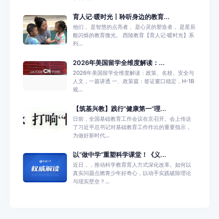
育人记·暖时光丨聆听身边的教育...
他们， 是智慧的点亮者， 是心灵的塑造者， 是星辰
般闪烁的教育微光。 西陵教育【育人记·暖时光】系
列...
2026年美国留学全维度解读：...
2026年美国留学全维度解读：政策、名校、安全与
人文，一篇讲透 一、政策篇：签证窗口稳定，H-1B
规...
【筑基兴教】践行“健康第一”理...
日前，全国基础教育工作会议在京召开。会上传达
了习近平总书记对基础教育工作作出的重要指示，
为做好新时代...
以“做中学”重塑科学课堂！《义...
近日，，推动科学教育育人方式深化改革。如何以
真实问题点燃青少年好奇心，以动手实践破除理论
与现实壁垒？...