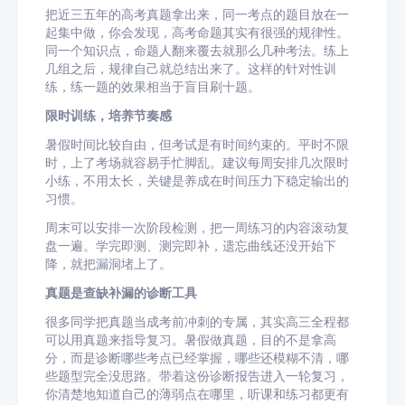
把近三五年的高考真题拿出来，同一考点的题目放在一
起集中做，你会发现，高考命题其实有很强的规律性。
同一个知识点，命题人翻来覆去就那么几种考法。练上
几组之后，规律自己就总结出来了。这样的针对性训
练，练一题的效果相当于盲目刷十题。
限时训练，培养节奏感
暑假时间比较自由，但考试是有时间约束的。平时不限
时，上了考场就容易手忙脚乱。建议每周安排几次限时
小练，不用太长，关键是养成在时间压力下稳定输出的
习惯。
周末可以安排一次阶段检测，把一周练习的内容滚动复
盘一遍。学完即测、测完即补，遗忘曲线还没开始下
降，就把漏洞堵上了。
真题是查缺补漏的诊断工具
很多同学把真题当成考前冲刺的专属，其实高三全程都
可以用真题来指导复习。暑假做真题，目的不是拿高
分，而是诊断哪些考点已经掌握，哪些还模糊不清，哪
些题型完全没思路。带着这份诊断报告进入一轮复习，
你清楚地知道自己的薄弱点在哪里，听课和练习都更有