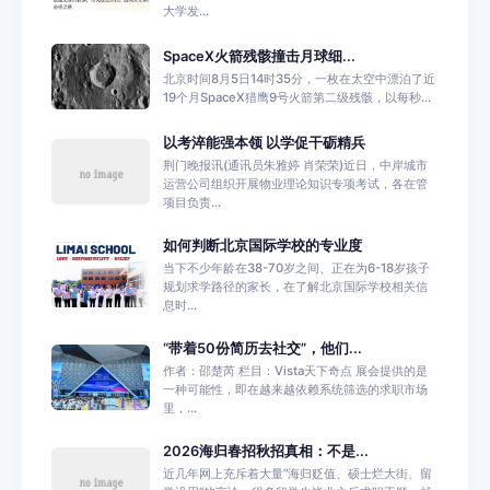
大学发...
SpaceX火箭残骸撞击月球细...
北京时间8月5日14时35分，一枚在太空中漂泊了近
19个月SpaceX猎鹰9号火箭第二级残骸，以每秒...
以考淬能强本领 以学促干砺精兵
荆门晚报讯(通讯员朱雅婷 肖荣荣)近日，中岸城市
运营公司组织开展物业理论知识专项考试，各在管
项目负责...
如何判断北京国际学校的专业度
当下不少年龄在38-70岁之间、正在为6-18岁孩子
规划求学路径的家长，在了解北京国际学校相关信
息时...
“带着50份简历去社交”，他们...
作者：邵楚芮 栏目：Vista天下奇点 展会提供的是
一种可能性，即在越来越依赖系统筛选的求职市场
里，...
2026海归春招秋招真相：不是...
近几年网上充斥着大量“海归贬值、硕士烂大街、留