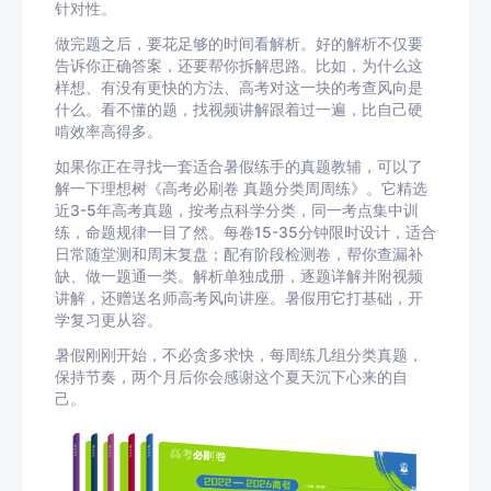
针对性。
做完题之后，要花足够的时间看解析。好的解析不仅要
告诉你正确答案，还要帮你拆解思路。比如，为什么这
样想、有没有更快的方法、高考对这一块的考查风向是
什么。看不懂的题，找视频讲解跟着过一遍，比自己硬
啃效率高得多。
如果你正在寻找一套适合暑假练手的真题教辅，可以了
解一下理想树《高考必刷卷 真题分类周周练》。它精选
近3-5年高考真题，按考点科学分类，同一考点集中训
练，命题规律一目了然。每卷15-35分钟限时设计，适合
日常随堂测和周末复盘；配有阶段检测卷，帮你查漏补
缺、做一题通一类。解析单独成册，逐题详解并附视频
讲解，还赠送名师高考风向讲座。暑假用它打基础，开
学复习更从容。
暑假刚刚开始，不必贪多求快，每周练几组分类真题，
保持节奏，两个月后你会感谢这个夏天沉下心来的自
己。