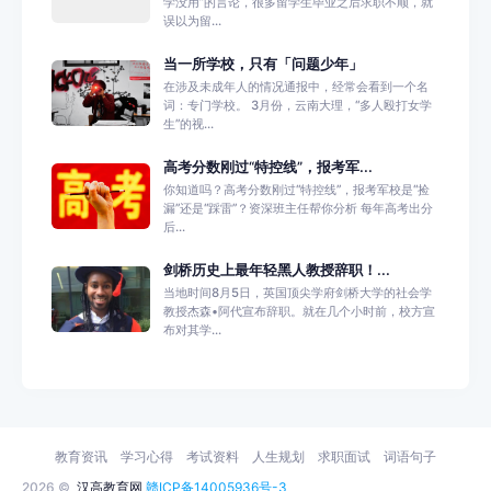
学没用”的言论，很多留学生毕业之后求职不顺，就
误以为留...
当一所学校，只有「问题少年」
在涉及未成年人的情况通报中，经常会看到一个名
词：专门学校。 3月份，云南大理，“多人殴打女学
生”的视...
高考分数刚过“特控线”，报考军...
你知道吗？高考分数刚过“特控线”，报考军校是“捡
漏”还是“踩雷”？资深班主任帮你分析 每年高考出分
后...
剑桥历史上最年轻黑人教授辞职！...
当地时间8月5日，英国顶尖学府剑桥大学的社会学
教授杰森•阿代宣布辞职。就在几个小时前，校方宣
布对其学...
教育资讯
学习心得
考试资料
人生规划
求职面试
词语句子
2026 ©
汉高教育网
赣ICP备14005936号-3