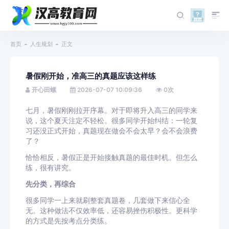
首页
人生规划
正文
暑假刚开始，准高三的真题应该这样练
开心田螺
2026-07-07 10:09:36
0
次
七月，暑假刚刚拉开序幕。对于即将升入高三的同学来
说，这个夏天注定不轻松。很多同学开始纠结：一轮复
习还没正式开始，真题现在做会不会太早？会不会浪费
了？
恰恰相反，暑假正是开始接触真题的最佳时机。但怎么
练，很有讲究。
先分类，再综合
很多同学一上来就刷整套真题卷，几套做下来信心全
无。这种做法不仅效率低，还容易挫伤积极性。更科学
的方式是先按考点分类练。