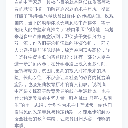
右的中产家庭，其核心目的就是降低优质高等教
育的就读门槛，消解普通家庭的求学焦虑，彻底
打破了“助学金只帮扶贫困群体”的传统认知。反观
国内，当下的助学体系长期忽略中产群体，等于
把庞大的中坚家庭推向了“独自承压”的境地。当越
来越多中产家庭意识到，即便孩子凭借努力考上
双一流，也依旧要承担沉重的经济负担，一部分
人会选择提前降低期待，放弃冲刺顶尖高校，转
而选择学费更低的普通院校；还有一部分人则会
进一步加剧内卷，在升学赛道上投入更多时间、
金钱与精力，试图用更高的投入对冲未来的风
险。长此以往，不仅会让全社会的教育内耗愈演
愈烈，也会扭曲教育原本的育人初衷。说到底，
中产是支撑高等教育发展的核心生源群体，也是
社会稳定发展的中坚力量。唯有跳出“只帮扶贫困
生”的单一思维，针对性为求学中产减负，给他们
看得见的政策善意与稳定预期，才能逐步消解弥
漫全社会的教育焦虑，让教育回归从容、纯粹的
本质。