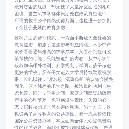
绝对贫困的底线，却无视了大量家庭面临的相对
困境。当主流求学群体长期处在政策真空地带，
所谓的教育公平自然变得片面，这也进一步加剧
了全社会蔓延的教育焦虑。
这种片面的帮扶模式，
一方面
不断放大全社会的
教育焦虑，加剧阶层焦虑与对立情绪。不少中产
家长看着逐年走高的求学成本，又看不到任何政
策帮扶的可能，只能被迫加倍内卷：从中小学阶
段就加码课外培训、升学规划，试图让孩子考进
更好的学校，又在子女进入大学后持续勒紧裤腰
带。长此以往，“读名校=沉重负担”的认知会慢慢
固化，原本纯粹的求学之路，被浓重的功利与焦
虑包裹。同时，学生之间、家庭之间因资助政策
产生的心理落差，也容易滋生攀比、失衡的心
态，消解校园里平等友善的氛围。
另一方面
，这
也偏离了高等教育的公共属性。双一流高校依托
国家公共资源办学，本应面向全体民众提供普惠
性的优质教育，而非变成“困难群体有保障、普通