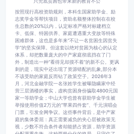
只兜底贫困也带来新的教育不公
按照现行高校资助规则，本科生国家助学金、励
志奖学金等帮扶项目，资助名额整体控制在在校
生总数的20%以内，认定标准严格对标建档立
卡、低保、特困供养、家庭遭遇重大变故等特殊
困难群体，这也是多年来“不让一名贫困生因贫失
学”的坚实保障。但这套以绝对贫困为核心的认定
体系，却把数量庞大的中产家庭彻底挡在了门
外，制造出一种“看得见却摸不着”的新不公。更讽
刺的是，现实中还出现了资源错配的乱象,部分本
不该受助的家庭反而钻了政策空子。2026年3
月，河北金融学院一名张姓学生被曝隐瞒家中经
营三层酒楼的事实，虚构贫困身份骗取4800元国
家一等助学金；中山大学也曾有获助学金学生被
举报使用价值2万元的“苹果四件套”、千元演唱会
门票，引发全网争议。这些事件背后，是中产家
庭的集体委屈：
真正需要减负的夹心层被政策无
视，少数不符合条件者却能挤占资源，助学资源
分配严重失衡
。这种两极分化的格局，只守住了