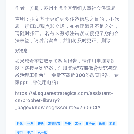
作者：姜超，苏州市虎丘区组织人事社会保障局
声明：推文基于更好更多传递信息之目的，不代
表一读EDU观点和立场，如有疏漏及不足之处，
请随时指正。若有来源标注错误或侵犯了您的合
法权益，请后台留言，我们将及时更正、删除！
好消息
如果您希望获取更多教育报告，请使用电脑复制
以下链接至浏览器，注册登录
"
方略教育研究与院
校治理工作台
"
，
免费下载近
300
份教育报告、专
家ppt（需使用电脑）
https://ai.squarestrategics.com/assistant-
cn/prophet-library?
_page=knowledge&source=260604A
群体
体系
帮扶
高等教育
学费
高校
奖学金
政策
家庭
寒门
中产
双一流