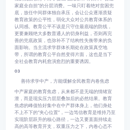
家庭全自担”的分层消费。一味只盯着绝对贫困兜
底，放任中间群体独自承压，会让公众逐渐质疑
教育政策的公平性，弱化大众对公共教育体系的
认同感。教育公平不该是只守住最底端的防线，
更要兼顾绝大多数普通人的切身利益，否则再完
善的兜底政策，也弥补不了结构性失衡带来的负
面影响。当主流求学群体长期处在政策真空地
带，所谓的教育公平自然变得片面，这也是当下
全社会教育内耗愈演愈烈的重要诱因。
03
善待求学中产，方能缓解全民教育内卷焦虑
中产家庭的教育焦虑，从来都不是无端的情绪宣
泄，而是现实压力层层叠加后的必然结果。教育
焦虑的峰值恰好集中在中产群体身上，他们身处
不上不下的“夹心位置”，一边笃信教育是维持乃至
实现阶层跃升的核心路径，一边又要直面持续走
高的高等教育开支，双重压力之下，内卷心态不