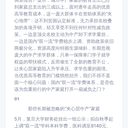
调查报告》显示：城市中产家庭的教育支出已占
到家庭总支出的三成以上，面对逐年走高的优质
高等教育成本，这一庞大群体卡在资助体系的“夹
心地带”：
达不到贫困认定标准，无力承担名校叠
加的各项开销，却又享受不到任何针对性减负政
策
。一边是顶尖名校主动为中产卸下求学重担，
一边是国内“双一流”学费稳步上调、资助政策依旧
两极分化，资源高度向特困生源倾斜，长期忽视
庞大的中产求学群体，只单一保障寒门学子就学
权益的帮扶模式，反而催生了全新的教育不公，
让夹心层家庭陷入升学承压、求学负重的困境。
当优质高等教育的门槛悄然抬升，我们不得不直
面一个核心问题：
国内“双一流”学费体系，是否也
该为负重前行的中产家庭打开一扇减负之门？
01
那些长期被忽略的“夹心层中产”家庭
5月，复旦大学财务处挂出一纸公示：拟自秋季起
上调"双一流"学科本科学费，医科调至8140元、