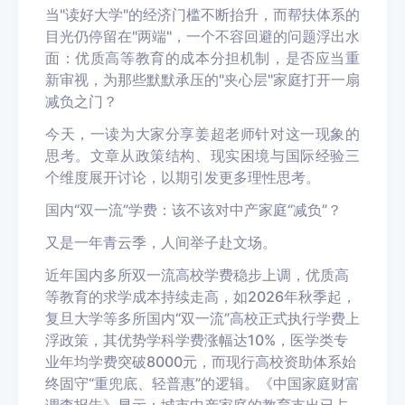
当"读好大学"的经济门槛不断抬升，而帮扶体系的
目光仍停留在"两端"，一个不容回避的问题浮出水
面：优质高等教育的成本分担机制，是否应当重
新审视，为那些默默承压的"夹心层"家庭打开一扇
减负之门？
今天，一读为大家分享姜超老师针对这一现象的
思考。文章从政策结构、现实困境与国际经验三
个维度展开讨论，以期引发更多理性思考。
国内“双一流”学费：该不该对中产家庭“减负”？
又是一年青云季，人间举子赴文场。
近年国内多所双一流高校学费稳步上调，优质高
等教育的求学成本持续走高，如2026年秋季起，
复旦大学等多所国内“双一流”高校正式执行学费上
浮政策，其优势学科学费涨幅达10%，医学类专
业年均学费突破8000元，而现行高校资助体系始
终固守“重兜底、轻普惠”的逻辑。《中国家庭财富