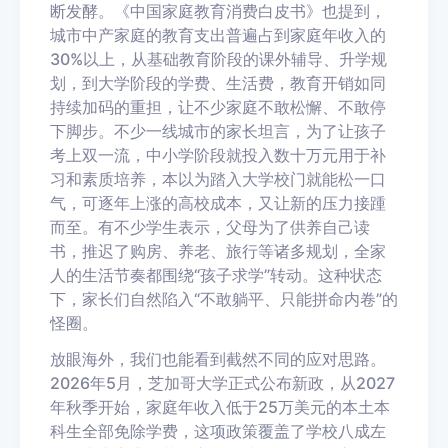
断发酵。《中国家庭教育消费白皮书》也提到，
城市中产家庭的教育支出普遍占到家庭年收入的
30%以上
，从基础教育阶段的课外辅导、升学规
划，到大学阶段的学费、生活费，教育开销如同
持续加码的重担，让不少家庭不敢松懈、不敢停
下脚步。不少一线城市的家长坦言，为了让孩子
考上双一流，中小学阶段就投入数十万元用于补
习和素质培养，本以为踏入大学校门就能松一口
气，可逐年上涨的高校成本，又让新的压力接踵
而至。有不少学生表示，父母为了供养自己读
书，推迟了购房、养老、旅行等诸多规划，全家
人的生活节奏都围绕“孩子求学”转动。这种状态
下，家长们自然陷入“不敢躺平、只能拼命内卷”的
怪圈。
放眼海外，我们也能看到截然不同的应对思路。
2026年5月，芝加哥大学正式公布新政，从2027
年秋季开始，家庭年收入低于25万美元的本土本
科生全部免除学费，这项政策覆盖了学校八成左