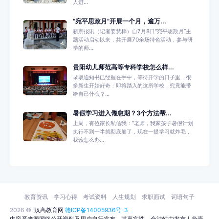
人进...
“宛平思政月”开展一个月，逾万...
新京报讯（记者姜慧梓）自7月8日“宛平思政月”主
题活动启动以来，共开展70余场特色活动，参与研
学的师...
贵阳幼儿师范高等专科学校怎么样...
录取通知书已经握在手中，等待开学的日子里，很
多新生开始好奇：即将踏入的这所学校，究竟能带
给自己什么？...
暑假学习进入倦怠期？3个方法帮...
上周，有位家长私信我：“老师，我家孩子暑假计划
执行不到一半就彻底崩了，现在一提学习就炸毛，
我该怎么办...
教育资讯
学习心得
考试资料
人生规划
求职面试
词语句子
2026 ©
汉高教育网
赣ICP备14005936号-3
内容系来源网络公开资料及用户自行发布，其真实性、合法性由发布人负责，