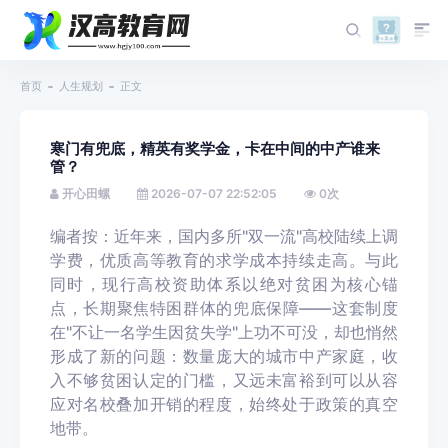
首页
人生规划
正文
寒门有兜底，精英有奖学金，卡在中间的中产谁来
管？
开心田螺
2026-07-07 22:52:05
0
次
编者按
：近年来，国内多所"双一流"高校陆续上调
学费，优质高等教育的求学成本持续走高。与此
同时，现行高校资助体系以绝对贫困为核心锚
点，长期聚焦特困群体的兜底保障——这套制度
在"不让一名学生因贫失学"上功不可没，却也悄然
形成了新的问题：数量庞大的城市中产家庭，收
入不够贫困认定的门槛，又远未富裕到可以从容
应对名校叠加开销的程度，始终处于政策的真空
地带。