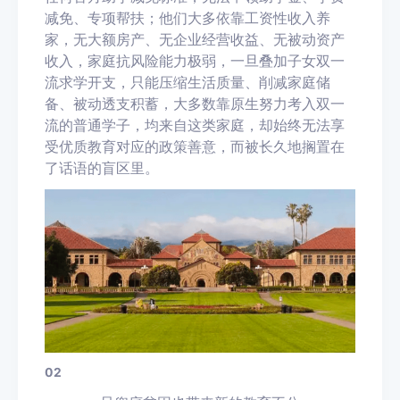
减免、专项帮扶；他们大多依靠工资性收入养
家，无大额房产、无企业经营收益、无被动资产
收入，家庭抗风险能力极弱，一旦叠加子女双一
流求学开支，只能压缩生活质量、削减家庭储
备、被动透支积蓄，大多数靠原生努力考入双一
流的普通学子，均来自这类家庭，却始终无法享
受优质教育对应的政策善意，而被长久地搁置在
了话语的盲区里。
02