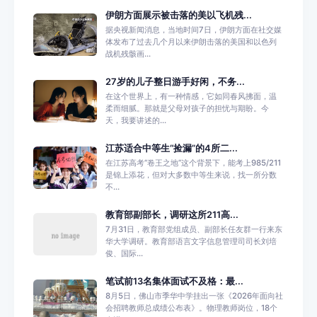
伊朗方面展示被击落的美以飞机残...
据央视新闻消息，当地时间7日，伊朗方面在社交媒
体发布了过去几个月以来伊朗击落的美国和以色列
战机残骸画...
27岁的儿子整日游手好闲，不务...
在这个世界上，有一种情感，它如同春风拂面，温
柔而细腻。那就是父母对孩子的担忧与期盼。今
天，我要讲述的...
江苏适合中等生“捡漏”的4所二...
在江苏高考“卷王之地”这个背景下，能考上985/211
是锦上添花，但对大多数中等生来说，找一所分数
不...
教育部副部长，调研这所211高...
7月31日，教育部党组成员、副部长任友群一行来东
华大学调研。教育部语言文字信息管理司司长刘培
俊、国际...
笔试前13名集体面试不及格：最...
8月5日，佛山市季华中学挂出一张《2026年面向社
会招聘教师总成绩公布表》。物理教师岗位，18个