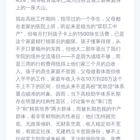
45%
，高等教育成本已成为压在普通工薪家庭身
上的一座大山。
我在高校工作期间，指导过的一个学生，父母都
在老家的医院上班，听起来是稳当的“双职工中
产”，但每月打到孩子卡上的1500块生活费，已是
这个家庭精打细算后的极限。孩子懂事得很，从
不开口要额外的东西，但他大二那年退出了我们
学院的境外交流项目——不是因为成绩不够，而
是三周的行程费用抵得上他们家三个月的总收
入。孩子的原生家庭不贫困，父母做着体面但收
入平平的工作，家庭年收入卡在10万到20万这个
不上不下的区间，但他从来不是高校“奖助贷”体系
重点瞄准的对象。因而，当下高校助学体系长期
存在明显的结构性盲区，讨论集中在“寒门贵
子”和“精英培养”两大群体，而被长期忽视的中产
群体，着非常鲜明的
共性表征
：他们无特困兜
底、无政策倾斜、无财富兜底，收入稳定却不宽
裕，有固定社保、无建档立卡贫困身份，够不上
任何官方助学减免标准，无法申领助学金、学费