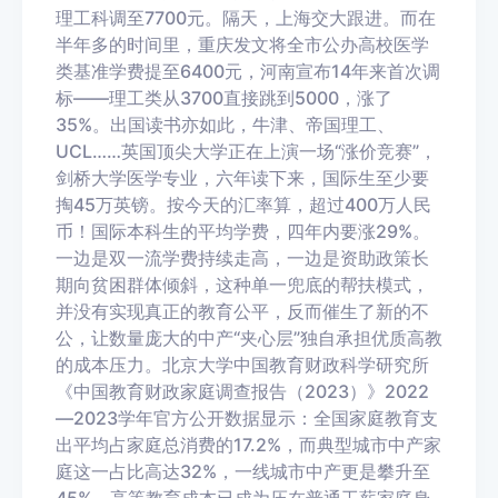
理工科调至7700元。隔天，上海交大跟进。而在
半年多的时间里，重庆发文将全市公办高校医学
类基准学费提至6400元，河南宣布14年来首次调
标——理工类从3700直接跳到5000，涨了
35%。出国读书亦如此，牛津、帝国理工、
UCL……英国顶尖大学正在上演一场“涨价竞赛”，
剑桥大学医学专业，六年读下来，国际生至少要
掏45万英镑。按今天的汇率算，超过400万人民
币！国际本科生的平均学费，四年内要涨29%。
一边是双一流学费持续走高，一边是资助政策长
期向贫困群体倾斜，这种单一兜底的帮扶模式，
并没有实现真正的教育公平，反而催生了新的不
公，让数量庞大的中产“夹心层”独自承担优质高教
的成本压力。北京大学中国教育财政科学研究所
《中国教育财政家庭调查报告（2023）》2022
—2023学年官方公开数据显示：
全国家庭教育支
出平均占家庭总消费的17.2%，而典型城市中产家
庭这一占比高达32%，一线城市中产更是攀升至